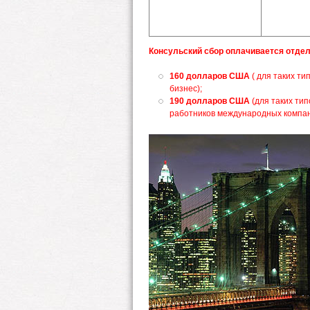
Консульский сбор оплачивается отдел
160 долларов США
( для таких ти
бизнес);
190 долларов США
(для таких тип
работников международных компан