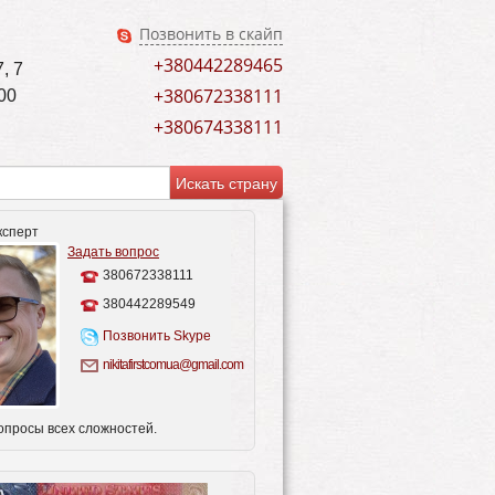
Позвонить в скайп
+380442289465
, 7
+380672338111
00
+380674338111
ксперт
Задать вопрос
380672338111
380442289549
Позвонить Skype
nikitafirstcomua@gmail.com
опросы всех сложностей.