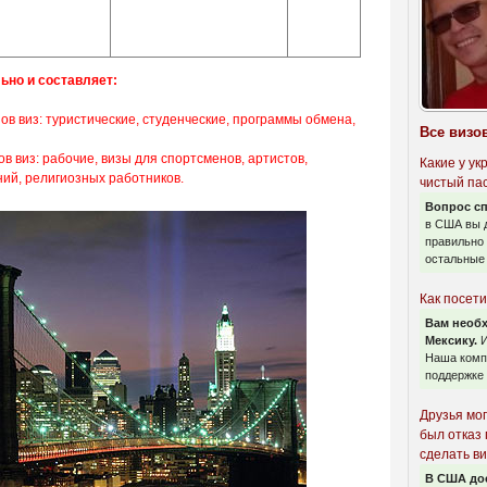
ьно и составляет:
пов виз: туристические, студенческие, программы обмена,
Все визо
ов виз: рабочие, визы для спортсменов, артистов,
Какие у у
ий, религиозных работников.
чистый па
Вопрос с
в США вы 
правильно
остальные
Как посети
Вам необх
Мексику.
И
Наша компа
поддержке 
Друзья мог
был отказ
сделать в
В США дос