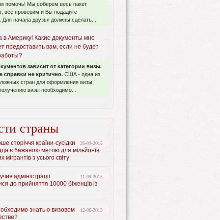
м помочь! Мы соберем весь пакет
, все проверим и Вы подадите
 Для начала друзья должны сделать...
а в Америку! Какие документы мне
т предоставить вам, если не будет
 работы?
кументов зависит от категории визы.
е справки не критично.
США - одна из
сложных стран для оформления визы,
получению визы необходимо...
сти страны
ше сторіччя країни-сусідки
26-09-2015
ада є бажаною метою для мільйонів
х мігрантів з усього світу
чив адміністрації
11-09-2015
ися до прийняття 10000 біженців із
еобходимо знать о визовом
12-06-2013
естве?