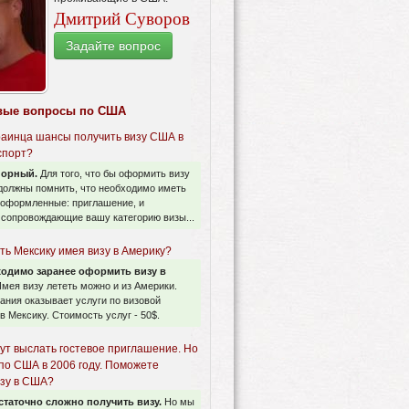
Дмитрий Суворов
Задайте вопрос
вые вопросы по США
краинца шансы получить визу США в
спорт?
порный.
Для того, что бы оформить визу
должны помнить, что необходимо иметь
 оформленные: приглашение, и
 сопровождающие вашу категорию визы...
ть Мексику имея визу в Америку?
одимо заранее оформить визу в
мея визу лететь можно и из Америки.
ния оказывает услуги по визовой
в Мексику. Стоимость услуг - 50$.
ут выслать гостевое приглашение. Но
 по США в 2006 году. Поможете
изу в США?
таточно сложно получить визу.
Но мы