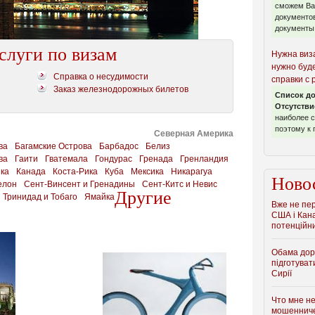
сможем Ва
документов
документы.
слуги по визам
Нужна виз
нужно буде
Справка о несудимости
справки с
Заказ железнодорожных билетов
Список до
Отсутстви
наиболее 
поэтому к 
Северная Америка
ва
Багамские Острова
Барбадос
Белиз
ва
Гаити
Гватемала
Гондурас
Гренада
Гренландия
ка
Канада
Коста-Рика
Куба
Мексика
Никарагуа
Ново
елон
Сент-Винсент и Гренадины
Сент-Китс и Невис
Другие
Тринидад и Тобаго
Ямайка
Вже не пер
США і Кан
потенційни
Обама дору
підготуват
Сирії
Что мне н
мошеннич