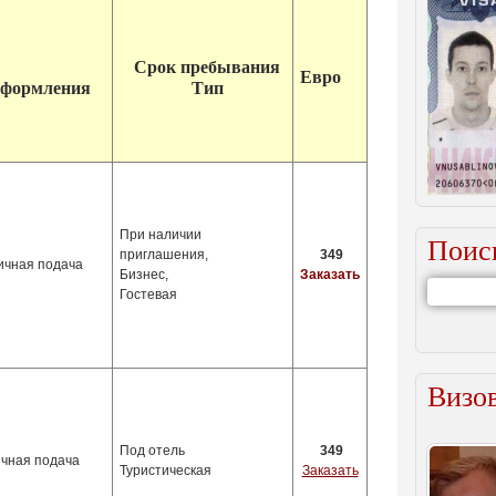
Срок
пребывания
Евро
формлени
я
Тип
При наличии
Поис
приглашения,
349
ичная подача
Бизнес,
Заказать
Гостевая
Визов
Под отель
349
ичная подача
Туристическая
Заказать