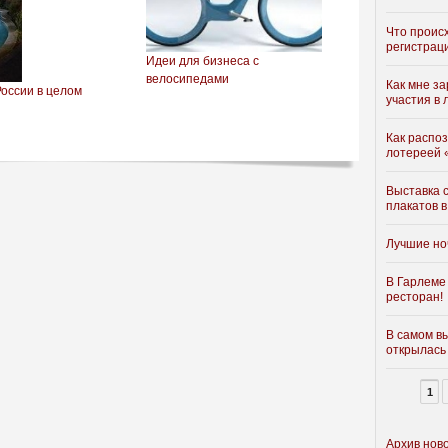
Что проис
регистрац
Идеи для бизнеса с
велосипедами
Как мне з
России в целом
участия в 
Как распо
лотереей 
Выставка 
плакатов в
Лучшие но
В Гарлеме
ресторан!
В самом в
открылась
1
Архив нов