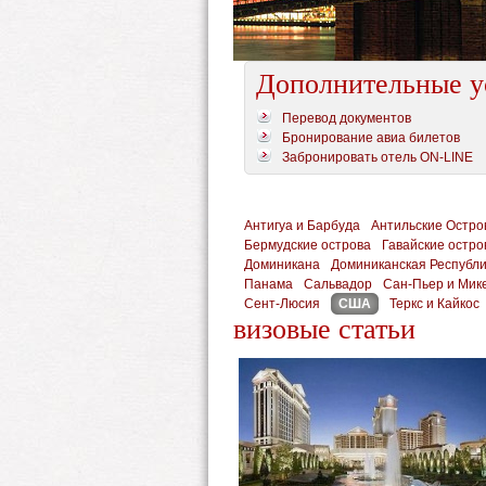
Дополнительные у
Перевод документов
Бронирование авиа билетов
Забронировать отель ON-LINE
Антигуа и Барбуда
Антильские Остро
Бермудские острова
Гавайские остро
Доминикана
Доминиканская Республи
Панама
Сальвадор
Сан-Пьер и Мик
Сент-Люсия
США
Теркс и Кайкос
визовые статьи