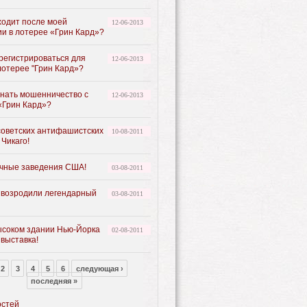
ходит после моей
12-06-2013
ии в лотерее «Грин Кард»?
арегистрироваться для
12-06-2013
лотерее "Грин Кард»?
знать мошенничество с
12-06-2013
«Грин Кард»?
советских антифашистских
10-08-2011
 Чикаго!
чные заведения США!
03-08-2011
 возродили легендарный
03-08-2011
ысоком здании Нью-Йорка
02-08-2011
 выставка!
2
3
4
5
6
следующая ›
последняя »
остей