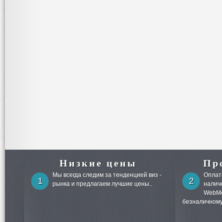
Низкие цены
Пр
Мы всегда следим за тенденцией виз -
Оплата
1
2
рынка и предлагаем лучшие цены..
налич
WebMo
безналичному