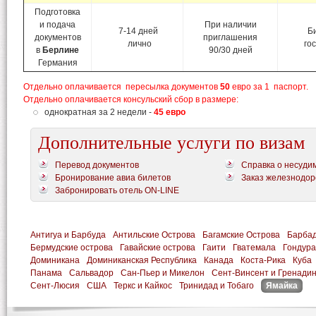
Подготовка
и подача
При наличии
7-14 дней
Би
документов
приглашения
лично
го
в
Берлине
90/30 дней
Германия
Отдельно оплачивается пересылка документов
50
евро за 1 паспорт.
Отдельно оплачивается консульский сбор в размере:
однократная за 2 недели -
45
евро
Дополнительные услуги по визам
Перевод документов
Справка о несуди
Бронирование авиа билетов
Заказ железнодор
Забронировать отель ON-LINE
Антигуа и Барбуда
Антильские Острова
Багамские Острова
Барба
Бермудские острова
Гавайские острова
Гаити
Гватемала
Гондура
Доминикана
Доминиканская Республика
Канада
Коста-Рика
Куба
Панама
Сальвадор
Сан-Пьер и Микелон
Сент-Винсент и Гренади
Сент-Люсия
США
Теркс и Кайкос
Тринидад и Тобаго
Ямайка