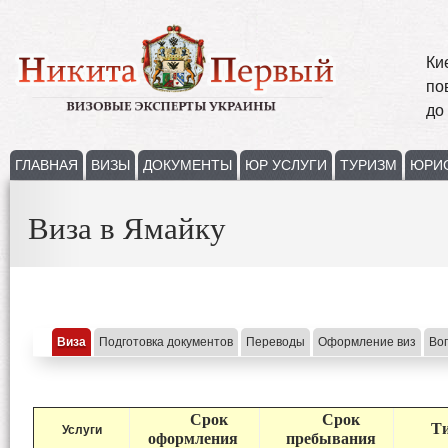
Ки
по
до
ГЛАВНАЯ
ВИЗЫ
ДОКУМЕНТЫ
ЮР УСЛУГИ
ТУРИЗМ
ЮРИ
Виза в Ямайку
Виза
Подготовка документов
Переводы
Оформление виз
Во
Срок
Срок
Тип
Услуги
оформлени
я
пребывания