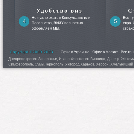
Удобство виз
С
Не нужно ехать в Консульство или
Все т
4
5
Посольство,
ВИЗУ
полностью
евро.
оформляем МЫ.
страх
Copyright ©2009-2023
Офис в Украинке
Офис в Москве
Все ко
Днепропетровск, Запорожье, Ивано-Франковск, Винница, Донецк, Житомир,
Симферополь, Сумы,Тернополь, Ужгород Харьков, Херсон, Хмельницкий 