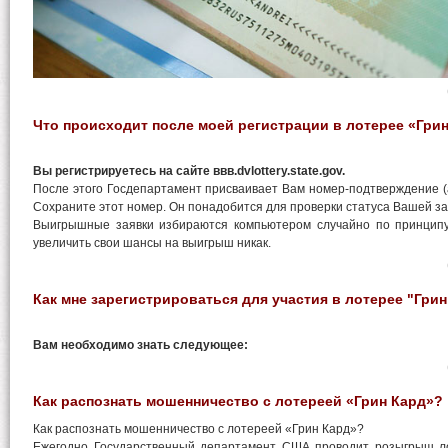
Что происходит после моей регистрации в лотерее «Гри
Вы регистрируетесь на сайте ввв.dvlottery.state.gov.
После этого Госдепартамент присваивает Вам номер-подтверждение (ан
Сохраните этот номер. Он понадобится для проверки статуса Вашей за
Выигрышные заявки избираются компьютером случайно по принцип
увеличить свои шансы на выигрыш никак.
Как мне зарегистрироваться для участия в лотерее "Гри
Вам необходимо знать следующее:
Как распознать мошенничество с лотереей «Грин Кард»?
Как распознать мошенничество с лотереей «Грин Кард»?
Ежегодно Государственный департамент США проводит розыгрыш л