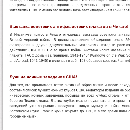
программа позволяет гражданам определенных стран стать «л
жителями» США. Именно это человек называет «получением Грин Карт
Выставка советских антифашистских плакатов в Чикаго!
В Институте искусств Чикаго открылась выставка советских агита
Второй мировой войны. В целом экспозиция объединяет около 250
фотографии и другие документальные материалы, которые расска
действиях США и СССР во время войны.Выставка носит название "О
плакаты ТАСС дома и за границей, 1941-1945" (Windows on the War: So
and Abroad, 1941-1945) и включает в себя 157 образцов советской ант
Лучшие ночные заведения США!
Для тех, кто продолжает вести активный образ жизни и после заход
составил список лучших ночных клубов США. Редакторы издания не об
интересных ночных заведений, побывав во всех клубах страны - от
берегов Тихого океана. В этих клубах можно поужинать в то время, 
заведений уже закрылись, послушать живую музыку и найти мног
бостонском клубе Franklin кухня открыта до 1.30, и в это время ночи
городе не найти.