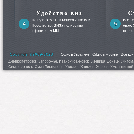
Удобство виз
С
Не нужно ехать в Консульство или
Все т
4
5
Посольство,
ВИЗУ
полностью
евро.
оформляем МЫ.
страх
Copyright ©2009-2023
Офис в Украинке
Офис в Москве
Все ко
Днепропетровск, Запорожье, Ивано-Франковск, Винница, Донецк, Житомир,
Симферополь, Сумы,Тернополь, Ужгород Харьков, Херсон, Хмельницкий 