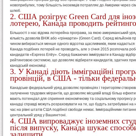
новоприбулих, тому більшість іноземців потрапляє до Америки через сіме
шлюб.
2. США розігрує Green Card для іноз
лотерею, Канада проводить рейтинго
Більшості з нас відома лотерейна програма, за якою американський уря
кількість дозволів ВНЖ або «грінкарти» (Green Card). Серед мільйонів 
чином вибирається менше одного відсотка щасливчиків, яким надається
Канада подібних лотерей не проводить, але з січня 2015 розпочала роб
кандидатів «Express Entry». Серед бажаючих іммігрувати в Канаду відбір
рейтинговою системою, що дозволяє відбирати кандидатів, здатних при
канадській економіці.
3. У Канаді діють імміграційні прог
провінцій, в США - тільки федераль
Канадське федеральний уряд дозволяє провінціях і територіям створюв
залученню трудових мігрантів, що дозволяє місцевій владі більш ефекти
мають потенціал для сприяння економічному та соціальному прогресу ре
канадці справді можуть розраховувати на те, що будуть затребувані на н
час на рівні штатів США подібної свободи немає. Імміграційними питанн
центральний уряд у Вашингтоні.
4. США випроваджує іноземних студе
після випуску, Канада шукає способи
залишити.