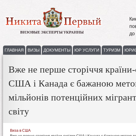
Ки
по
до
ГЛАВНАЯ
ВИЗЫ
ДОКУМЕНТЫ
ЮР УСЛУГИ
ТУРИЗМ
ЮРИ
Вже не перше сторіччя країни-
США і Канада є бажаною мето
мільйонів потенційних мігрант
світу
Виза в США