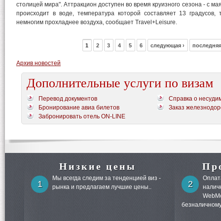
столицей мира". Аттракцион доступен во время круизного сезона - с ма
происходит в воде, температура которой составляет 13 градусов,
немногим прохладнее воздуха, сообщает Travel+Leisure.
1
2
3
4
5
6
следующая ›
последняя
Архив новостей
Дополнительные услуги по визам
Перевод документов
Справка о несуди
Бронирование авиа билетов
Заказ железнодор
Забронировать отель ON-LINE
Низкие цены
Пр
Мы всегда следим за тенденцией виз -
Оплата
1
2
рынка и предлагаем лучшие цены..
налич
WebMo
безналичному