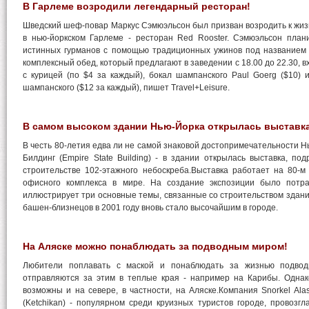
В Гарлеме возродили легендарный ресторан!
Шведский шеф-повар Маркус Сэмюэльсон был призван возродить к жи
в нью-йоркском Гарлеме - ресторан Red Rooster. Сэмюэльсон план
истинных гурманов с помощью традиционных ужинов под названием 
комплексный обед, который предлагают в заведении с 18.00 до 22.30, 
с курицей (по $4 за каждый), бокал шампанского Paul Goerg ($10) 
шампанского ($12 за каждый), пишет Travel+Leisure.
В самом высоком здании Нью-Йорка открылась выставка
В честь 80-летия едва ли не самой знаковой достопримечательности Н
Билдинг (Empire State Building) - в здании открылась выставка, п
строительстве 102-этажного небоскреба.Выставка работает на 80-м
офисного комплекса в мире. На создание экспозиции было потр
иллюстрирует три основные темы, связанные со строительством здани
башен-близнецов в 2001 году вновь стало высочайшим в городе.
На Аляске можно понаблюдать за подводным миром!
Любители поплавать с маской и понаблюдать за жизнью подвод
отправляются за этим в теплые края - например на Карибы. Одна
возможны и на севере, в частности, на Аляске.Компания Snorkel Ala
(Ketchikan) - популярном среди круизных туристов городе, провозг