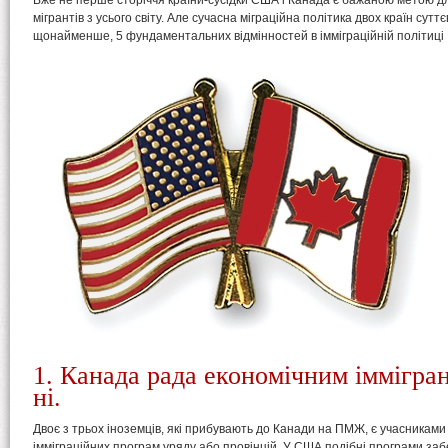
Вже не перше сторіччя країни-сусідки США і Канада є бажаною метою д
мігрантів з усього світу. Але сучасна міграційна політика двох країн суттє
щонайменше, 5 фундаментальних відмінностей в імміграційній політиці
1. Канада рада економічним іммігра
ні.
Двоє з трьох іноземців, які прибувають до Канади на ПМЖ, є учасниками
імміграційних програм уряду або провінцій. У США подібні програми з