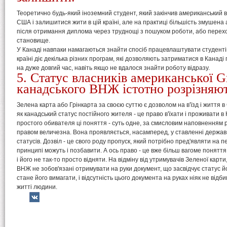
Теоретично будь-який іноземний студент, який закінчив американський в
США і залишитися жити в цій країні, але на практиці більшість змушена 
після отримання диплома через труднощі з пошуком роботи, або перех
становище.
У Канаді навпаки намагаються знайти спосіб працевлаштувати студентів
країні діє декілька різних програм, які дозволяють затриматися в Канад
на дуже довгий час, навіть якщо не вдалося знайти роботу відразу.
5. Статус власників американської G
канадського ВНЖ істотно розрізняют
Зелена карта або Грінкарта за своєю суттю є дозволом на в'їзд і життя 
як канадський статус постійного жителя - це право в'їхати і проживати в 
простого обивателя ці поняття - суть одне, за смисловим наповненням р
правом величезна. Вона проявляється, насамперед, у ставленні держа
статусів. Дозвіл - це свого роду пропуск, який потрібно пред'являти на п
принципі можуть і позбавити. А ось право - це вже більш вагоме поняття
і його не так-то просто відняти. На відміну від утримувачів Зеленої карт
ВНЖ не зобов'язані отримувати на руки документ, що засвідчує статус йо
стане його вимагати, і відсутність цього документа на руках ніяк не від
житті людини.