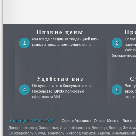
Низкие цены
Пр
Мы всегда следим за тенденцией виз -
Оплата
1
2
рынка и предлагаем лучшие цены..
налич
WebMo
безналичному
Удобство виз
С
Не нужно ехать в Консульство или
Все т
4
5
Посольство,
ВИЗУ
полностью
евро.
оформляем МЫ.
страх
Copyright ©2009-2023
Офис в Украинке
Офис в Москве
Все ко
Днепропетровск, Запорожье, Ивано-Франковск, Винница, Донецк, Житомир,
Симферополь, Сумы,Тернополь, Ужгород Харьков, Херсон, Хмельницкий 