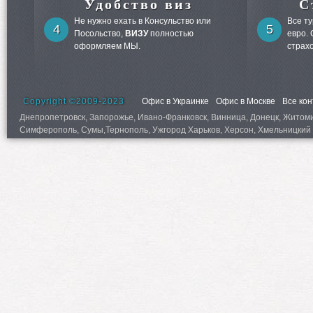
Удобство виз
С
Не нужно ехать в Консульство или
Все т
4
5
Посольство,
ВИЗУ
полностью
евро.
оформляем МЫ.
страх
Copyright ©2009-2023
Офис в Украинке
Офис в Москве
Все ко
Днепропетровск, Запорожье, Ивано-Франковск, Винница, Донецк, Житомир,
Симферополь, Сумы,Тернополь, Ужгород Харьков, Херсон, Хмельницкий 