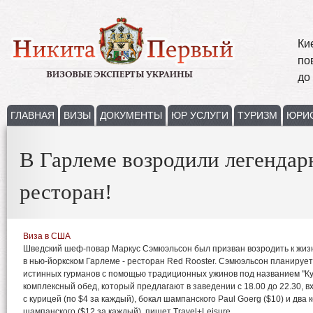
Ки
по
до
ГЛАВНАЯ
ВИЗЫ
ДОКУМЕНТЫ
ЮР УСЛУГИ
ТУРИЗМ
ЮРИ
В Гарлеме возродили легенда
ресторан!
Виза в США
Шведский шеф-повар Маркус Сэмюэльсон был призван возродить к жиз
в нью-йоркском Гарлеме - ресторан Red Rooster. Сэмюэльсон планирует
истинных гурманов с помощью традиционных ужинов под названием "К
комплексный обед, который предлагают в заведении с 18.00 до 22.30, 
с курицей (по $4 за каждый), бокал шампанского Paul Goerg ($10) и два 
шампанского ($12 за каждый), пишет Travel+Leisure.