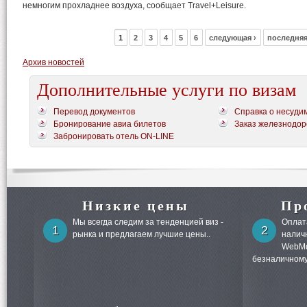
немногим прохладнее воздуха, сообщает Travel+Leisure.
1
2
3
4
5
6
следующая ›
последняя
Архив новостей
Дополнительные услуги по визам
Перевод документов
Справка о несуди
Бронирование авиа билетов
Заказ железнодор
Забронировать отель ON-LINE
Низкие цены
Пр
Мы всегда следим за тенденцией виз -
Оплата
1
2
рынка и предлагаем лучшие цены..
налич
WebMo
безналичному