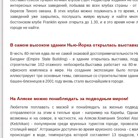
составил список лучших ночных клубов США. Редакторы издания не об
интересных ночных заведений, побывав во всех клубах страны - от
берегов Тихого океана. В этих клубах можно поужинать в то время, 
заведений уже закрылись, послушать живую музыку и найти мног
бостонском клубе Franklin кухня открыта до 1.30, и в это время ночи
городе не найти.
В самом высоком здании Нью-Йорка открылась выставка
В честь 80-летия едва ли не самой знаковой достопримечательности Н
Билдинг (Empire State Building) - в здании открылась выставка, п
строительстве 102-этажного небоскреба.Выставка работает на 80-м
офисного комплекса в мире. На создание экспозиции было потр
иллюстрирует три основные темы, связанные со строительством здани
башен-близнецов в 2001 году вновь стало высочайшим в городе.
На Аляске можно понаблюдать за подводным миром!
Любители поплавать с маской и понаблюдать за жизнью подвод
отправляются за этим в теплые края - например на Карибы. Одна
возможны и на севере, в частности, на Аляске.Компания Snorkel Ala
(Ketchikan) - популярном среди круизных туристов городе, провозг
столицей мира". Аттракцион доступен во время круизного сезона - с ма
происходит в воде, температура которой составляет 13 градусов,