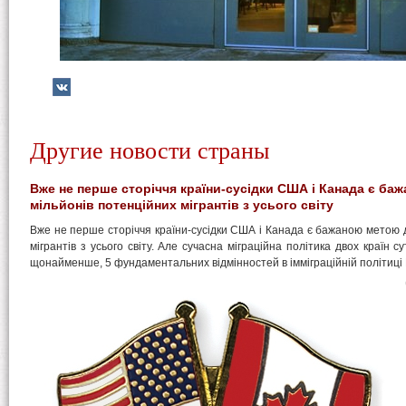
Другие новости страны
Вже не перше сторіччя країни-сусідки США і Канада є ба
мільйонів потенційних мігрантів з усього світу
Вже не перше сторіччя країни-сусідки США і Канада є бажаною метою 
мігрантів з усього світу. Але сучасна міграційна політика двох країн су
щонайменше, 5 фундаментальних відмінностей в імміграційній політиці