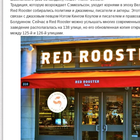
Традиция, которую возрождает Сэмюэльсон, уходит корнями в эпоху Вел
Red Rooster собирались политики и джазмены, писатели и актеры. Это
связан с джазовым певцом Нэтом Кингом Коулом и писателем и право
Болдуином. Сейчас в Red Rooster можно услышать многих современных
заведение располагалась на 138 улице, но его обновленная копия отк
между 125-й и 126-й улицами.