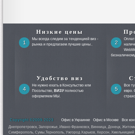
Низкие цены
Пр
Мы всегда следим за тенденцией виз -
Оплата
1
2
рынка и предлагаем лучшие цены..
налич
WebMo
безналичному
Удобство виз
С
Не нужно ехать в Консульство или
Все т
4
5
Посольство,
ВИЗУ
полностью
евро.
оформляем МЫ.
страх
Copyright ©2009-2023
Офис в Украинке
Офис в Москве
Все ко
Днепропетровск, Запорожье, Ивано-Франковск, Винница, Донецк, Житомир,
Симферополь, Сумы,Тернополь, Ужгород Харьков, Херсон, Хмельницкий 