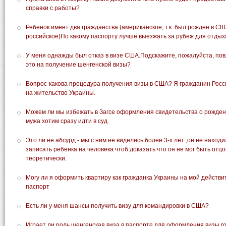
справки с работы?
Ребенок имеет два гражданства (американское, т.к. был рожден в СШ
российское)По какому паспорту лучше выезжать за рубеж для отдых
У меня однажды был отказ в визе США.Подскажите, пожалуйста, по
это на получение шенгенской визы?
Вопрос-какова процедура получения визы в США? Я гражданин Росс
на жительство Украины.
Можем ли мы избежать в Загсе оформления свидетельства о рожден
мужа хотим сразу идти в суд.
Это ли не абсурд - мы с ним не виделись более 3-х лет ,он не находи
записать ребенка на человека чтоб доказать что он не мог быть отц
теоретически.
Могу ли я оформить квартиру как гражданка Украины на мой действ
паспорт
Есть ли у меня шансы получить визу для командировки в США?
Играет ли роль шенгенская виза в паспорте для оформления визы г