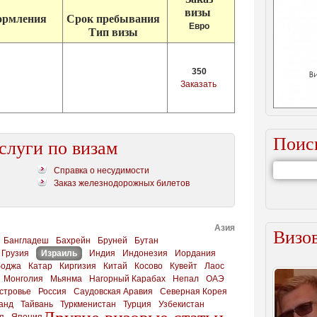
визы
ормлени
я
Срок
пребывания
Евро
Тип визы
350
Заказать
Поис
слуги по визам
Справка о несудимости
Заказ железнодорожных билетов
Азия
Визов
Бангладеш
Бахрейн
Бруней
Бутан
Грузия
Израиль
Индия
Индонезия
Иордания
боджа
Катар
Киргизия
Китай
Косово
Кувейт
Лаос
Монголия
Мьянма
Нагорный Карабах
Непал
ОАЭ
стровье
Россия
Саудовская Аравия
Северная Корея
анд
Тайвань
Туркменистан
Турция
Узбекистан