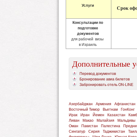
Услуги
Срок оф
Консультации по
подготовке
документов
для рабочей визы
в Израиль
Дополнительные у
Перевод документов
Бронирование авиа билетов
Забронировать отель ON-LINE
Азербайджан
Армения
Афганистан
Восточный Тимор
Вьетнам
ГонКонг
Ирак
Иран
Йемен
Казахстан
Кам
Ливан
Макао
Малайзия
Мальдивы
Оман
Пакистан
Палестина
Предни
Сингапур
Сирия
Таджикистан
Таил