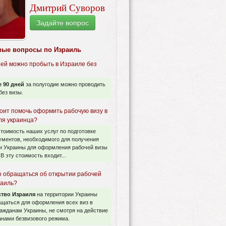
Дмитрий Суворов
Задайте вопрос
вые вопросы по Израиль
ней можно пробыть в Израиле без
 90 дней
за полугодие можно проводить
без визы.
тоит помочь оформить рабочую визу в
ля украинца?
стоимость наших услуг по подготовке
ументов, необходимого для получения
и Украины для оформления рабочей визы
 В эту стоимость входит...
о обращаться об открытии рабочей
раиль?
ство Израиля
на территории Украины
ащаться для оформления всех виз в
ажданам Украины, не смотря на действие
анами безвизового режима.