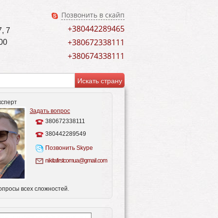
Позвонить в скайп
+380442289465
, 7
+380672338111
00
+380674338111
ксперт
Задать вопрос
380672338111
380442289549
Позвонить Skype
nikitafirstcomua@gmail.com
опросы всех сложностей.