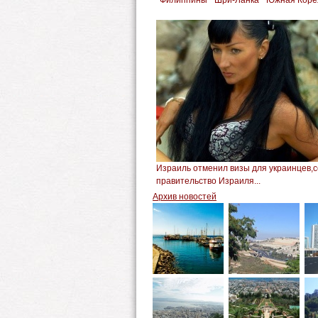
Филиппины
Шри-Ланка
Южная Коре
Израиль отменил визы для украинцев,с
правительство Израиля...
Архив новостей