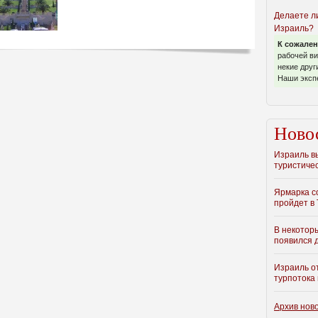
Делаете л
Израиль?
К сожален
рабочей ви
некие друг
Наши эксп
Ново
Израиль в
туристиче
Ярмарка с
пройдет в 
В некотор
появился 
Израиль о
турпотока 
Архив нов