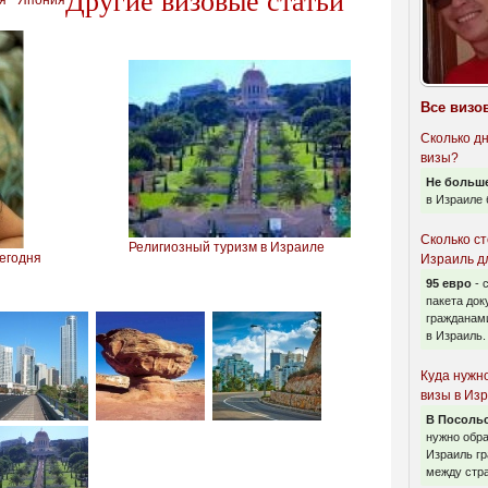
Другие визовые статьи
я
Япония
Все визо
Сколько д
визы?
Не больше
в Израиле 
Сколько с
Религиозный туризм в Израиле
егодня
Израиль д
95 евро
- 
пакета док
гражданам
в Израиль.
Куда нужн
визы в Из
В Посоль
нужно обр
Израиль гр
между стр