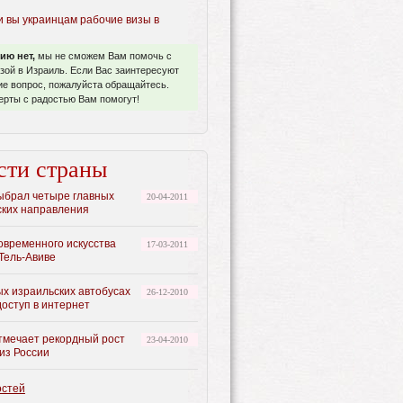
и вы украинцам рабочие визы в
ию нет,
мы не сможем Вам помочь с
зой в Израиль. Если Вас заинтересуют
ие вопрос, пожалуйста обращайтесь.
ерты с радостью Вам помогут!
сти страны
ыбрал четыре главных
20-04-2011
ских направления
овременного искусства
17-03-2011
Тель-Авиве
ых израильских автобусах
26-12-2010
доступ в интернет
тмечает рекордный рост
23-04-2010
из России
остей