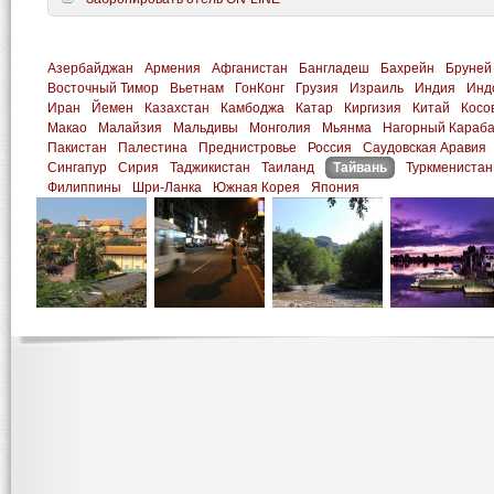
Азербайджан
Армения
Афганистан
Бангладеш
Бахрейн
Бруней
Восточный Тимор
Вьетнам
ГонКонг
Грузия
Израиль
Индия
Инд
Иран
Йемен
Казахстан
Камбоджа
Катар
Киргизия
Китай
Косо
Макао
Малайзия
Мальдивы
Монголия
Мьянма
Нагорный Караб
Пакистан
Палестина
Преднистровье
Россия
Саудовская Аравия
Сингапур
Сирия
Таджикистан
Таиланд
Тайвань
Туркменистан
Филиппины
Шри-Ланка
Южная Корея
Япония