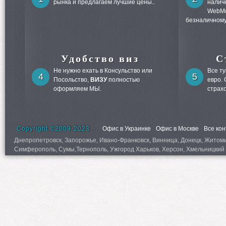
рынка и предлагаем лучшие цены..
налич
WebMo
безналичному
Удобство виз
С
Не нужно ехать в Консульство или
Все т
4
5
Посольство,
ВИЗУ
полностью
евро.
оформляем МЫ.
страх
Copyright ©2009-2023
Офис в Украинке
Офис в Москве
Все ко
Днепропетровск, Запорожье, Ивано-Франковск, Винница, Донецк, Житомир,
Симферополь, Сумы,Тернополь, Ужгород Харьков, Херсон, Хмельницкий 