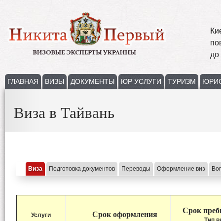
Ки
по
до
ГЛАВНАЯ
ВИЗЫ
ДОКУМЕНТЫ
ЮР УСЛУГИ
ТУРИЗМ
ЮРИ
Виза в Тайвань
Виза
Подготовка документов
Переводы
Оформление виз
Во
Срок
преб
Срок оформлени
я
Услуги
Тип в