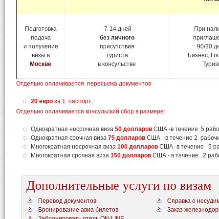
Подготовка
7-14 дней
При нал
подача
без личного
приглаш
и получение
присутствия
90/30 д
визы в
туриста
Бизнес, Го
Москве
в консульстве
Туриз
Отдельно оплачивается пересылка документов
20 евро
за 1 паспорт.
Отдельно оплачивается консульский сбор в размере:
Однократная несрочная виза
50 долларов
США -в течение 5 рабо
Однократная срочная виза
75 долларов
США - в течение 2 рабоч
Многократная несрочная виза
100 долларов
США -в течение 5 р
Многократная срочная виза
150 долларов
США - в течение 2 раб
Дополнительные услуги по визам
Перевод документов
Справка о несуди
Бронирование авиа билетов
Заказ железнодор
Забронировать отель ON-LINE