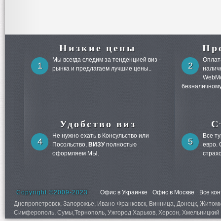
Низкие цены
Пр
Мы всегда следим за тенденцией виз -
Оплата
1
2
рынка и предлагаем лучшие цены..
налич
WebMo
безналичному
Удобство виз
С
Не нужно ехать в Консульство или
Все т
4
5
Посольство,
ВИЗУ
полностью
евро.
оформляем МЫ.
страх
Copyright ©2009-2023
Офис в Украинке
Офис в Москве
Все ко
Днепропетровск, Запорожье, Ивано-Франковск, Винница, Донецк, Житомир,
Симферополь, Сумы,Тернополь, Ужгород Харьков, Херсон, Хмельницкий 