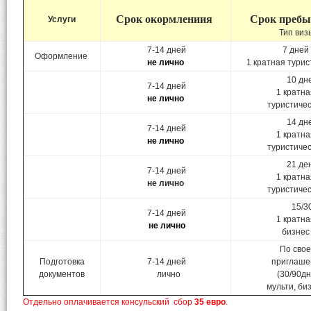
Срок окормлении
я
Срок
пребы
Услуги
Тип виз
7-14 дней
7 дней
Оформление
не лично
1 кратная турис
10 дн
7-14 дней
1 кратна
не лично
туристиче
14 дн
7-14 дней
1 кратна
не лично
туристиче
21 де
7-14 дней
1 кратна
не лично
туристиче
15/3
7-14 дней
1 кратна
не лично
бизнес
По свое
Подготовка
7-14 дней
приглаше
документов
лично
(30/90дн
мульти, би
Отдельно оплачивается консульский сбор
35 евро
.