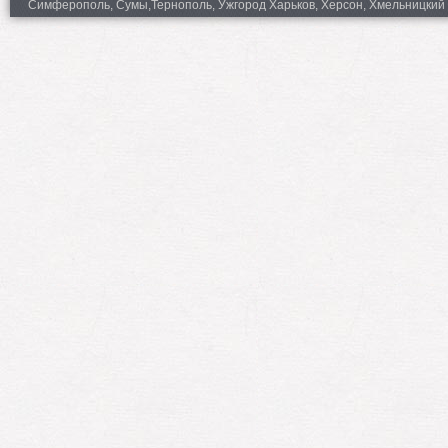
Симферополь, Сумы,Тернополь, Ужгород Харьков, Херсон, Хмельницкий 