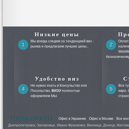
Низкие цены
Пр
Мы всегда следим за тенденцией виз -
Оплата
1
2
рынка и предлагаем лучшие цены..
налич
WebMo
безналичному
Удобство виз
С
Не нужно ехать в Консульство или
Все т
4
5
Посольство,
ВИЗУ
полностью
евро.
оформляем МЫ.
страх
Copyright ©2009-2023
Офис в Украинке
Офис в Москве
Все ко
Днепропетровск, Запорожье, Ивано-Франковск, Винница, Донецк, Житомир,