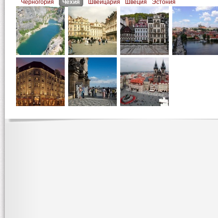
Черногория
Чехия
Швейцария
Швеция
Эстония