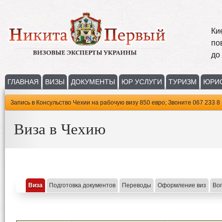
Ки
по
до
ГЛАВНАЯ
ВИЗЫ
ДОКУМЕНТЫ
ЮР УСЛУГИ
ТУРИЗМ
ЮРИ
Запись в Консульство Чехии на рабочую визу 850 евро; Звоните 067 233 8 
Виза в Чехию
Виза
Подготовка документов
Переводы
Оформление виз
Во