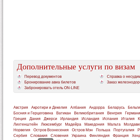
Дополнительные услуги по визам
Перевод документов
Справка о несуди
Бронирование авиа билетов
Заказ железнодор
Забронировать отель ON-LINE
Австрия
Акротири и Декелия
Албания
Андорра
Беларусь
Бельг
Босния и Герцеговина
Ватикан
Великобритания
Венгрия
Герман
Греция
Дания
Джерси
Ирландия
Исландия
Испания
Италия
К
Лихтенштейн
Люксембург
Мадейра
Македония
Мальта
Молдави
Норвегия
Остров Вознесения
Остров Мэн
Польша
Португалия
Р
Сербия
Словакия
Словения
Украина
Финляндия
Франция
Хен