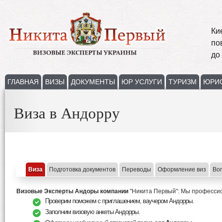
Ки
по
до
ГЛАВНАЯ
ВИЗЫ
ДОКУМЕНТЫ
ЮР УСЛУГИ
ТУРИЗМ
ЮРИ
Виза в Андорру
Виза
Подготовка документов
Переводы
Оформление виз
Во
Визовые Эксперты Андоры компании
"Никита Первый": Мы професси
Проверим поможем с приглашением, ваучером Андорры.
Заполним визовую анкеты Андорры.