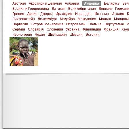
Австрия
Акротири и Декелия
Албания
Андорра
Беларусь
Бел
Босния и Герцеговина
Ватикан
Великобритания
Венгрия
Герман
Греция
Дания
Джерси
Ирландия
Исландия
Испания
Италия
К
Лихтенштейн
Люксембург
Мадейра
Македония
Мальта
Молдави
Норвегия
Остров Вознесения
Остров Мэн
Польша
Португалия
Р
Сербия
Словакия
Словения
Украина
Финляндия
Франция
Хен
Черногория
Чехия
Швейцария
Швеция
Эстония