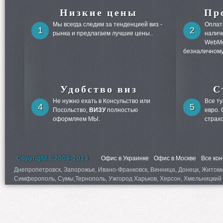
Низкие цены
Пр
Мы всегда следим за тенденцией виз -
Оплата
1
2
рынка и предлагаем лучшие цены..
налич
WebMo
безналичному
Удобство виз
С
Не нужно ехать в Консульство или
Все т
4
5
Посольство,
ВИЗУ
полностью
евро.
оформляем МЫ.
страх
Copyright ©2009-2023
Офис в Украинке
Офис в Москве
Все ко
Днепропетровск, Запорожье, Ивано-Франковск, Винница, Донецк, Житомир,
Симферополь, Сумы,Тернополь, Ужгород Харьков, Херсон, Хмельницкий 