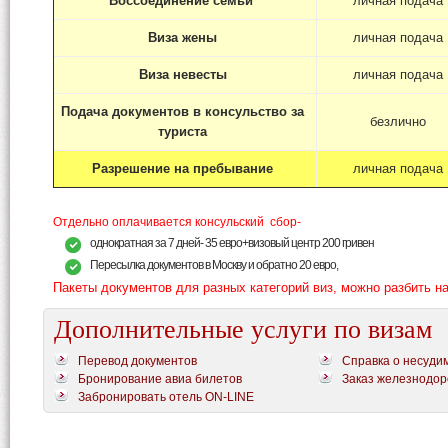
Воссоединение семьи
личная подача
Виза жены
личная подача
Виза невесты
личная подача
Подача документов в консульство за
безлично
туриста
Разрешение на пребывание
личная подача
Отдельно оплачивается консульский сбор-
однократная за 7 дней- 35 евро+визовый центр 200 гривен
Пересылка документов в Москву и обратно 20 евро,
Пакеты документов для разных категорий виз, можно разбить на
Дополнительные услуги по визам
Перевод документов
Справка о несуди
Бронирование авиа билетов
Заказ железнодор
Забронировать отель ON-LINE