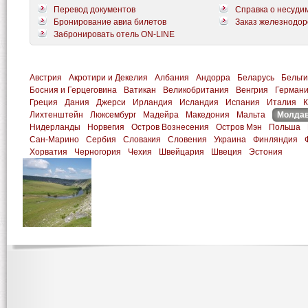
Перевод документов
Справка о несуди
Бронирование авиа билетов
Заказ железнодор
Забронировать отель ON-LINE
Австрия
Акротири и Декелия
Албания
Андорра
Беларусь
Бельг
Босния и Герцеговина
Ватикан
Великобритания
Венгрия
Герман
Греция
Дания
Джерси
Ирландия
Исландия
Испания
Италия
К
Лихтенштейн
Люксембург
Мадейра
Македония
Мальта
Молда
Нидерланды
Норвегия
Остров Вознесения
Остров Мэн
Польша
Сан-Марино
Сербия
Словакия
Словения
Украина
Финляндия
Хорватия
Черногория
Чехия
Швейцария
Швеция
Эстония