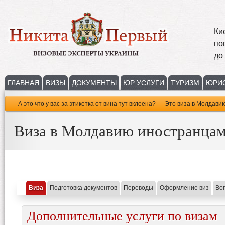
Ки
по
до
ГЛАВНАЯ
ВИЗЫ
ДОКУМЕНТЫ
ЮР УСЛУГИ
ТУРИЗМ
ЮРИ
— А это что у вас за этикетка от вина тут вклеена? — Это виза в Молдавию
Виза в Молдавию иностранца
Виза
Подготовка документов
Переводы
Оформление виз
Во
Дополнительные услуги по визам