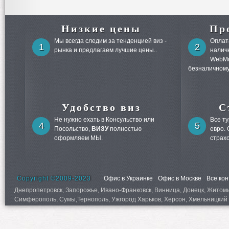
Низкие цены
Пр
Мы всегда следим за тенденцией виз -
Оплата
1
2
рынка и предлагаем лучшие цены..
налич
WebMo
безналичному
Удобство виз
С
Не нужно ехать в Консульство или
Все т
4
5
Посольство,
ВИЗУ
полностью
евро.
оформляем МЫ.
страх
Copyright ©2009-2023
Офис в Украинке
Офис в Москве
Все ко
Днепропетровск, Запорожье, Ивано-Франковск, Винница, Донецк, Житомир,
Симферополь, Сумы,Тернополь, Ужгород Харьков, Херсон, Хмельницкий 