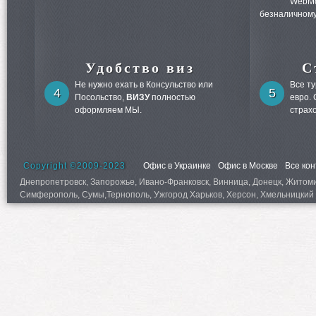
WebMo
безналичному
Удобство виз
С
Не нужно ехать в Консульство или
Все т
4
5
Посольство,
ВИЗУ
полностью
евро.
оформляем МЫ.
страх
Copyright ©2009-2023
Офис в Украинке
Офис в Москве
Все ко
Днепропетровск, Запорожье, Ивано-Франковск, Винница, Донецк, Житомир,
Симферополь, Сумы,Тернополь, Ужгород Харьков, Херсон, Хмельницкий 