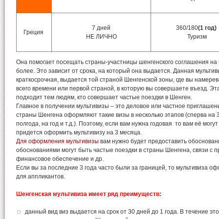
7 дней
360/180
(1 год)
Греция
НЕ ЛИЧНО
Туризм
Она помогает посещать страны-участницы шенгенского соглашения на 
более. Это зависит от срока, на который она выдается. Данная мультиви
краткосрочная, выдается той страной Шенгенской зоны, где вы намере
всего времени или первой страной, в которую вы совершаете въезд. Эт
подходит тем людям, кто совершает частые поездки в Шенген.
Главное в получении мультивизы – это деловое или частное приглашени
страны Шенгена оформляют такие визы в несколько этапов (сперва на 3
полгода, на год и т.д.). Поэтому, если вам нужна годовая то вам её могу
придется оформить мультивизу на 3 месяца.
Для оформления мультивизы
вам нужно будет предоставить обоснован
обоснованиями могут быть частые поездки в страны Шенгена, связи с
финансовое обеспечение и др.
Если вы за последние 3 года часто были за границей, то мультивиза оф
для аппликантов.
Шенгенская мультивиза имеет ряд преимуществ:
данный вид виз выдается на срок от 30 дней до 1 года. В течение э