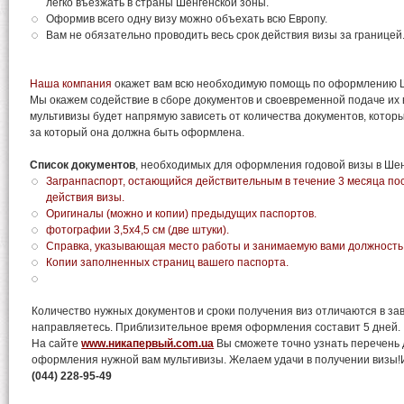
легко въезжать в страны Шенгенской зоны.
Оформив всего одну визу можно объехать всю Европу.
Вам не обязательно проводить весь срок действия визы за границей
Наша компания
окажет вам всю необходимую помощь по оформлению Ш
Мы окажем содействие в сборе документов и своевременной подаче их 
мультивизы будет напрямую зависеть от количества документов, которые
за который она должна быть оформлена.
Список документов
, необходимых для оформления годовой визы в Шен
Загранпаспорт, остающийся действительным в течение 3 месяца посл
действия визы.
Оригиналы (можно и копии) предыдущих паспортов.
фотографии 3,5х4,5 см (две штуки).
Справка, указывающая место работы и занимаемую вами должность
Копии заполненных страниц вашего паспорта.
Количество нужных документов и сроки получения виз отличаются в зав
направляетесь. Приблизительное время оформления составит 5 дней.
На сайте
www.никапервый.сom.ua
Вы сможете точно узнать перечень 
оформления нужной вам мультивизы. Желаем удачи в получении визы
(044) 228-95-49