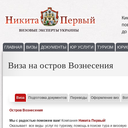
Ки
по
до
ГЛАВНАЯ
ВИЗЫ
ДОКУМЕНТЫ
ЮР УСЛУГИ
ТУРИЗМ
ЮРИ
Виза на остров Вознесения
Виза
Подготовка документов
Переводы
Оформление виз
Во
Остров Вознесения
Мы с радостью поможем вам
! Компания
Никита Первый
!
Оказывает все виды услуг по туризму, помощь в поиске тура и визову