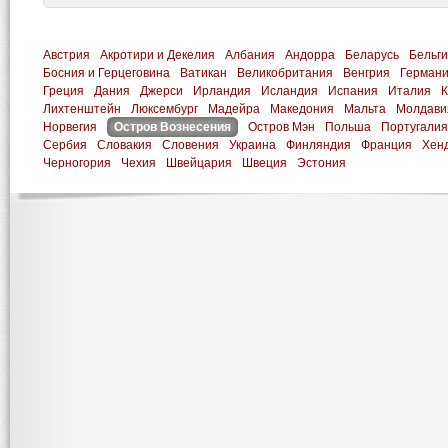
Австрия
Акротири и Декелия
Албания
Андорра
Беларусь
Бельг
Босния и Герцеговина
Ватикан
Великобритания
Венгрия
Герман
Греция
Дания
Джерси
Ирландия
Исландия
Испания
Италия
К
Лихтенштейн
Люксембург
Мадейра
Македония
Мальта
Молдави
Норвегия
Остров Вознесения
Остров Мэн
Польша
Португалия
Сербия
Словакия
Словения
Украина
Финляндия
Франция
Хен
Черногория
Чехия
Швейцария
Швеция
Эстония