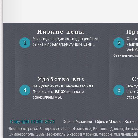
Низкие цены
Пр
Мы всегда следим за тенденцией виз -
Оплата
1
2
рынка и предлагаем лучшие цены..
налич
WebMo
безналичному
Удобство виз
С
Не нужно ехать в Консульство или
Все т
4
5
Посольство,
ВИЗУ
полностью
евро.
оформляем МЫ.
страх
Copyright ©2009-2023
Офис в Украинке
Офис в Москве
Все ко
Днепропетровск, Запорожье, Ивано-Франковск, Винница, Донецк, Житомир,
Симферополь, Сумы,Тернополь, Ужгород Харьков, Херсон, Хмельницкий 