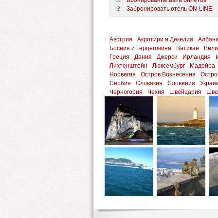
Бронирование авиа билетов
Забронировать отель ON-LINE
Австрия
Акротири и Декелия
Албан
Босния и Герцеговина
Ватикан
Вели
Греция
Дания
Джерси
Ирландия
Лихтенштейн
Люксембург
Мадейра
Норвегия
Остров Вознесения
Остро
Сербия
Словакия
Словения
Украи
Черногория
Чехия
Швейцария
Шве