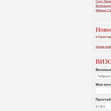
Сент-Люс
Фолклендс
Южные Са
Ново
в Гиралта
Архив нов
ВИЗ
Визовые
Моя поч
Простой
1 + 0 =