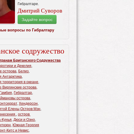
Гибралтаре.
Дмитрий Суворов
Задайте вопрос
вые вопросы по Гибралтару
анское содружество
транам Британского Содружества
кротири и Декелия
,
е острова
,
Белиз
,
я Антарктика
,
я территория в океане
,
е Виргинские острова,
Гамбия
,
Гибралтар
,
аймановы острова
,
онтсеррат
,
Хендерсон
,
ятой Елены
,
Остров Мэн
,
знесения
,
остров
а-Кунья
,
Дюси и Оэно
,
иткэрн
,
Южная Георгия
ент-Китс и Невис
,