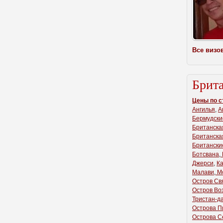
Все визо
Брит
Цены по с
Ангилья
,
А
Бермудски
Британска
Британска
Британски
Ботсвана
,
Джерси
,
К
Малави
,
М
Остров Св
Остров Во
Тристан-д
Острова П
Острова С