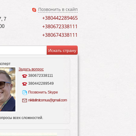
Позвонить в скайп
+380442289465
, 7
+380672338111
00
+380674338111
ксперт
Задать вопрос
380672338111
380442289549
Позвонить Skype
nikitafirstcomua@gmail.com
опросы всех сложностей.