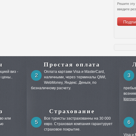
Решите эту
введите рез
ы
Простая оплата
цией виз -
Оплата картами Visa и MasterCard,
2
3
 цены..
наличными, через терминалы QIWI,
WebMoney, Яндекс. Деньги, по
безналичному расчету.
пребыв
возник
kierow
з
Страхование
во или
Все туристы застрахованны на 30 000
5
6
ью
евро. Страховая компания гарантурует
страховое покрытие.
Visa и