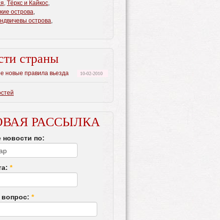
ия
,
Тёркс и Кайкос
,
кие острова
,
ндвичевы острова
,
сти страны
ре новые правила вьезда
10-02-2010
остей
ОВАЯ РАССЫЛКА
 новости по:
та:
*
 вопрос:
*