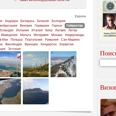
Заказ железнодорожных билетов
Европа
ия
Андорра
Беларусь
Бельгия
Болгария
кобритания
Венгрия
Германия
Гернси
Гибралтар
Исландия
Испания
Италия
Кипр
Латвия
Литва
Македония
Мальта
Молдавия
Монако
Нидерланды
в Мэн
Польша
Португалия
Румыния
Сан-Марино
на
Финляндия
Франция
Хендерсон
Хорватия
ция
Эстония
Поис
Визов