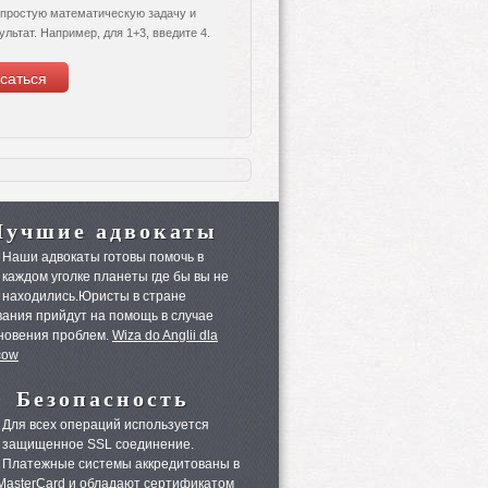
 простую математическую задачу и
ультат. Например, для 1+3, введите 4.
Лучшие адвокаты
Наши адвокаты готовы помочь в
каждом уголке планеты где бы вы не
находились.Юристы в стране
ания прийдут на помощь в случае
новения проблем.
Wiza do Anglii dla
cow
Безопасность
Для всех операций используется
защищенное SSL соединение.
Платежные системы аккредитованы в
 MasterCard и обладают сертификатом