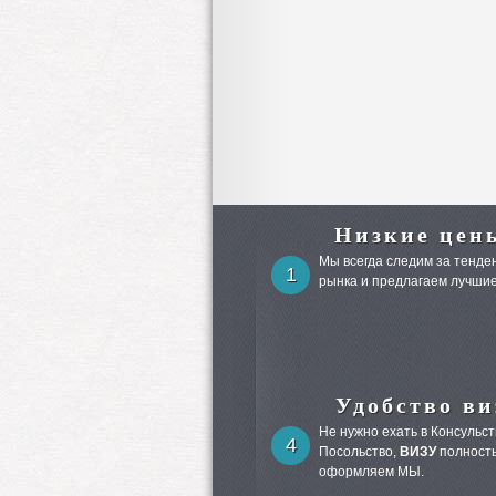
Низкие цен
Мы всегда следим за тенден
1
рынка и предлагаем лучшие
Удобство ви
Не нужно ехать в Консульст
4
Посольство,
ВИЗУ
полност
оформляем МЫ.