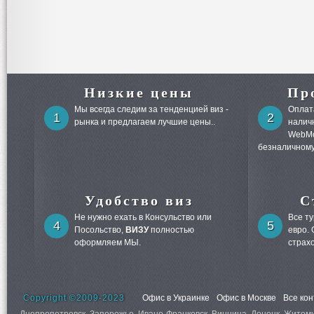
Низкие цены
Пр
Мы всегда следим за тенденцией виз -
Оплата
1
2
рынка и предлагаем лучшие цены..
налич
WebMo
безналичному
Удобство виз
С
Не нужно ехать в Консульство или
Все т
4
5
Посольство,
ВИЗУ
полностью
евро.
оформляем МЫ.
страх
Copyright ©2009-2023
Офис в Украинке
Офис в Москве
Все ко