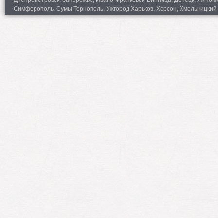
Днепропетровск, Запорожье, Ивано-Франковск, Винница, Донецк, Житомир,
Симферополь, Сумы,Тернополь, Ужгород Харьков, Херсон, Хмельницкий 