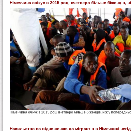
Німеччина очікує в 2015 році вчетверо більше біженців, н
Німеччина очікує в 2015 році вчетверо більше біженців, ніж у попереднь
Насильство по відношенню до мігрантів в Німеччині негід