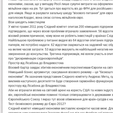
економіки, сказав, що у випадку Росії лише сукупні витрати на оформлен
мільйони євро на рік. Тут ідеться про вартість віз до ФРН для російських
для німців. Якщо ж рахувати загальну шкоду "візового питання" для європ
наголосив Кордес, вона сягає сотень мільйонів євро.
Візи шкодять інвестиціям
У квітні-травні 2011 року Східний комітет опитав 200 німецьких підприємств
підтвердило, що через візові проблеми втрачало замовлення. 56 відсотк
візовий режим причиною, чому вони не роблять інвестицій у країнах Схі
Найбільшою проблемою у питанні видачі віз 64 відсотки опитаних підпр
паперів, які потрібно надати. 62 відсотки скаржаться на задовгий час обр
на великі часові затрати. 53 відсотки вказують як найбільший негатив н
зверенення до консульства. Третина підприємців, які взяли участь в опит
про "дискримінацію східноєвропейців".
Простір від Лісабона до Владивостока
Візовий бар'єр завдає збитків економічним перспективам Європи на світо
Німецький бізнес аргументує: скасування візового режиму – це "безкош
економіки". Як зазначив представник Східного комітету Андреас Метц, 
викликів наступного десятиліття буде створення гармонійно функціоную
простору від Лісабона до Владивостока.
Аби не втрачати вплив на світовій арені на користь США та нових індуст
він, європейські економіки повинні тісніше співпрацювати із державами з
Європейського Союзу. І якраз тут візові обмеження для країн-сусідів є на
Тест безвізового режиму до Євро-2012?
Східний комітет німецької економіки виставляє конкретні часові межі. Дл