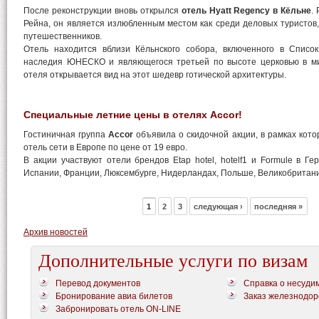
После реконструкции вновь открылся
отель Hyatt Regency в Кёльне
.
Рейна, он является излюбленным местом как среди деловых туристов
путешественников.
Отель находится вблизи Кёльнского собора, включенного в Список
наследия ЮНЕСКО и являющегося третьей по высоте церковью в м
отеля открывается вид на этот шедевр готической архитектуры.
Специальные летние цены в отелях Accor!
Гостиничная группа
Accor
объявила о скидочной акции, в рамках кот
отель сети в Европе по цене от 19 евро.
В акции участвуют отели брендов Etap hotel, hotelf1 и Formule в Ге
Испании, Франции, Люксембурге, Нидерландах, Польше, Великобритан
1
2
3
следующая ›
последняя »
Архив новостей
Дополнительные услуги по визам
Перевод документов
Справка о несуди
Бронирование авиа билетов
Заказ железнодор
Забронировать отель ON-LINE