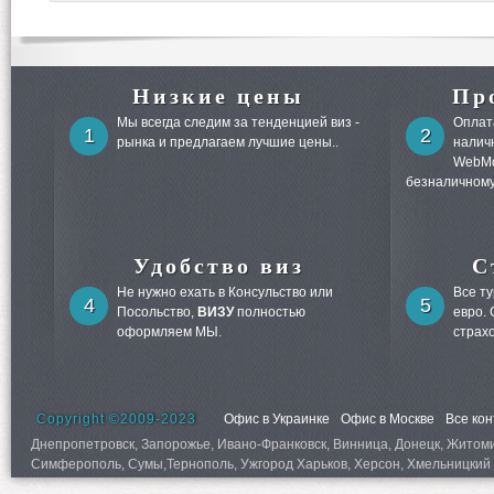
Низкие цены
Пр
Мы всегда следим за тенденцией виз -
Оплата
1
2
рынка и предлагаем лучшие цены..
налич
WebMo
безналичному
Удобство виз
С
Не нужно ехать в Консульство или
Все т
4
5
Посольство,
ВИЗУ
полностью
евро.
оформляем МЫ.
страх
Copyright ©2009-2023
Офис в Украинке
Офис в Москве
Все ко
Днепропетровск, Запорожье, Ивано-Франковск, Винница, Донецк, Житомир,
Симферополь, Сумы,Тернополь, Ужгород Харьков, Херсон, Хмельницкий 