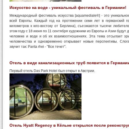
Искусство на воде - уникальный фестиваль в Германии!
Международный фестиваль искусства [aquamediale®] - это уникально
всей Европы. Каждый год на протяжении семи лет в германский г
километров к юго-востоку от Берлина), съезжаются тысячи любител
этом году с 18 июня по 11 сентября художники из Европы и Азии будут
человеке и воде и об их взаимоотношениях. Эта тема отсылает зри
человечества и одновременно открывает новые перспективы. Сло
звучит так: Panta rhei - "Все течет".
Отель в виде канализационных труб появится в Германи
Первый отель Das Park Hotel был открыт в Австрии.
Отель Hyatt Regency в Кёльне открылся после реконстру