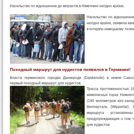
Насильство по відношенню до мігрантів в Німеччині негідно країни.
Насильство по відношенню 
негідно країни, заявила к
в інтерв'ю німецькому теле
Походный маршрут для нудистов появился в Германии!
Власти германского городка Данкероде (Dankerode) в земле Саксо
первый походный маршрут для нудистов.
Трасса протяженностью 18
живописных горах Нижнег
(190 километров юго-запа
Випперталь (Wippertal).
маршрута установлены
предупреждающие о том, ч
для нудистов.