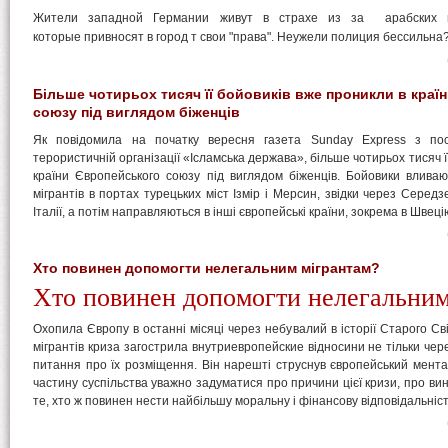
Жители западной Германии живут в страхе из за арабских пр
которые
привносят
в город т свои "права". Неужели полиция бессильна
Більше чотирьох тисяч її бойовиків вже проникли в краї
союзу під виглядом біженців
Як повідомила на початку вересня газета Sunday Express з п
терористичній організації «Ісламська держава», більше чотирьох тисяч ї
країни Європейського союзу під виглядом біженців. Бойовики вливаю
мігрантів в портах турецьких міст Ізмір і Мерсин, звідки через Сере
Італії, а потім направляються в інші європейські країни, зокрема в Швеці
Хто повинен допомогти нелегальним мігрантам?
Хто повинен допомогти нелегальним
Охопила Європу в останні місяці через небувалий в історії Старого С
мігрантів криза загострила внутриевропейские відносини не тільки чер
питання про їх розміщення. Він нарешті струснув європейський мента
частину суспільства уважно задуматися про причини цієї кризи, про вин
те, хто ж повинен нести найбільшу моральну і фінансову відповідальність