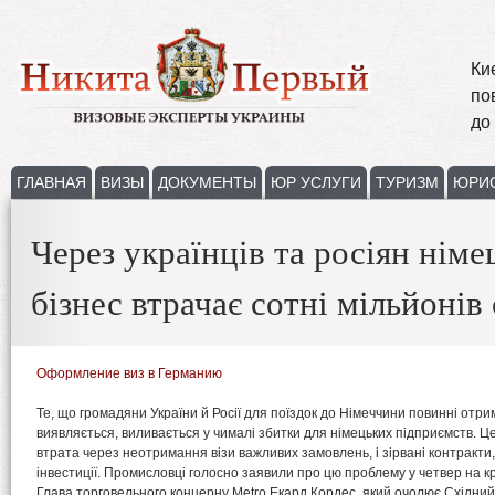
Ки
по
до
ГЛАВНАЯ
ВИЗЫ
ДОКУМЕНТЫ
ЮР УСЛУГИ
ТУРИЗМ
ЮРИ
Через українців та росіян нім
бізнес втрачає сотні мільйонів 
Оформление виз в Германию
Те, що громадяни України й Росії для поїздок до Німеччини повинні отрим
виявляється, виливається у чималі збитки для німецьких підприємств. Це
втрата через неотримання візи важливих замовлень, і зірвані контракти,
інвестиції. Промисловці голосно заявили про цю проблему у четвер на кр
Глава торговельного концерну Metro Eкард Кордес, який очолює Східний 