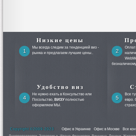
Низкие цены
Пр
Мы всегда следим за тенденцией виз -
Оплата
1
2
рынка и предлагаем лучшие цены..
налич
WebMo
безналичному
Удобство виз
С
Не нужно ехать в Консульство или
Все т
4
5
Посольство,
ВИЗУ
полностью
евро.
оформляем МЫ.
страх
Copyright ©2009-2023
Офис в Украинке
Офис в Москве
Все ко