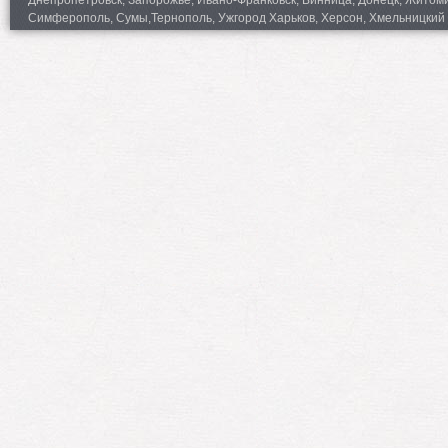
Днепропетровск, Запорожье, Ивано-Франковск, Винница, Донецк, Житомир,
Симферополь, Сумы,Тернополь, Ужгород Харьков, Херсон, Хмельницкий 