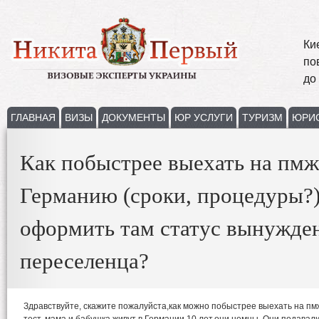
Ки
по
до
ГЛАВНАЯ
ВИЗЫ
ДОКУМЕНТЫ
ЮР УСЛУГИ
ТУРИЗМ
ЮРИ
Как побыстрее выехать на пмж
Германию (сроки, процедуры?)
оформить там статус вынужде
переселенца?
Здравствуйте, скажите пожалуйста,как можно побыстрее выехать на пм