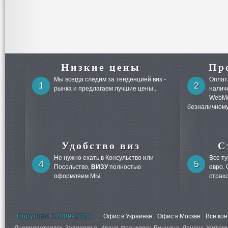
Низкие цены
Пр
Мы всегда следим за тенденцией виз -
Оплата
1
2
рынка и предлагаем лучшие цены..
налич
WebMo
безналичному
Удобство виз
С
Не нужно ехать в Консульство или
Все т
4
5
Посольство,
ВИЗУ
полностью
евро.
оформляем МЫ.
страх
Copyright ©2009-2023
Офис в Украинке
Офис в Москве
Все ко