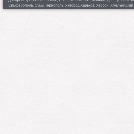
Днепропетровск, Запорожье, Ивано-Франковск, Винница, Донецк, Житомир,
Симферополь, Сумы,Тернополь, Ужгород Харьков, Херсон, Хмельницкий 