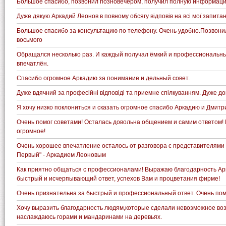
Большое спасибо, позвонил позновечером, получил полную информац
Дуже дякую Аркадий Леонов в повному обсягу відповів на всі мої запита
Большое спасибо за консультацию по телефону. Очень удобно.Позвони
восьмого
Обращался несколько раз. И каждый получал ёмкий и профессиональны
впечатлён.
Спасибо огромное Аркадию за понимание и дельный совет.
Дуже вдячний за професійні відповіді та приемне спілкуванням. Дуже доп
Я хочу низко поклониться и сказать огромное спасибо Аркадию и Дмитри
Очень помог советами! Осталась довольна общением и самим ответом!
огромное!
Очень хорошее впечатление осталось от разговора с представителями
Первый" - Аркадием Леоновым
Как приятно общаться с профессионалами! Выражаю благодарность Ар
быстрый и исчерпывающий ответ, успехов Вам и процветания фирме!
Очень признательна за быстрый и профессиональный ответ. Очень пом
Хочу выразить благодарность людям,которые сделали невозможное во
наслаждаюсь горами и мандаринами на деревьях.