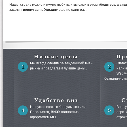
Нашу страну можно и нужно любить, и вы сами в этом убедитесь, а ваш
захотят
вернуться в Украину
еще не один раз.
Низкие цены
Пр
Мы всегда следим за тенденцией виз -
Оплата
1
2
рынка и предлагаем лучшие цены..
налич
WebMo
безналичному
Удобство виз
С
Не нужно ехать в Консульство или
Все т
4
5
Посольство,
ВИЗУ
полностью
евро.
оформляем МЫ.
страх