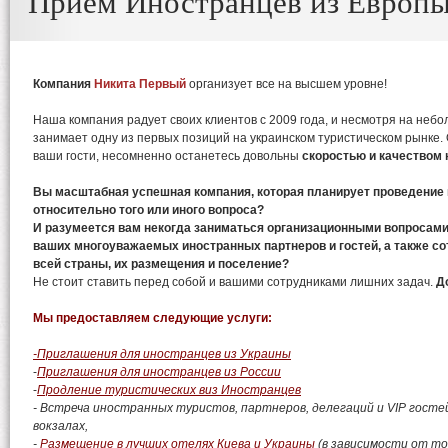
Прием Иностранцев из Европ
Компания
Никита Первый
организует все на высшем уровне!
Наша компания радует своих клиентов с 2009 года, и несмотря на небо
занимает одну из первых позиций на украинском туристическом рынке. 
ваши гости, несомненно останетесь довольны
скоростью и качеством 
Вы масштабная успешная компания, которая планирует проведение
относительно того или иного вопроса?
И разумеется вам некогда заниматься организационными вопросам
ваших многоуважаемых иностранных партнеров и гостей, а также с
всей страны, их размещения и поселение?
Не стоит ставить перед собой и вашими сотрудниками лишних задач.
Д
Мы предоставляем следующие услуги:
-Приглашения для иностранцев из Украины
-
Приглашения для иностранцев из России
-
Продление туристических виз Иностранцев
- Встреча иностранных туристов, партнеров, делегаций и VIP гостей
вокзалах,
-
Размещение в лучших отелях Киева и Украины
(в зависимости от то