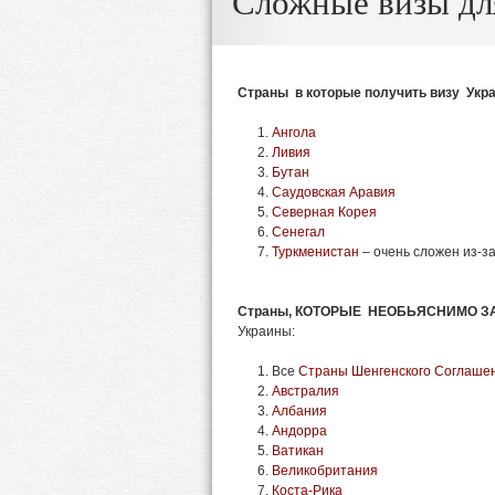
Сложные визы дл
Страны в которые получить визу Укр
Ангола
Ливия
Бутан
Саудовская Аравия
Северная Корея
Сенегал
Туркменистан
– очень сложен из-з
Страны,
КОТОРЫЕ НЕОБЬЯСНИМО 
Украины:
Все
Страны Шенгенского Соглаше
Австралия
Албания
Андорра
Ватикан
Великобритания
Коста-Рика