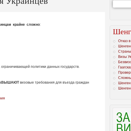
я Украинцев
аинцам крайне сложно
:
Шенг
Отказ 
Шенгенс
Страны
Визы У
Безвиз
а ограничивающей политики данных государств.
Гаагска
Проверк
Сложны
ЗАВЫШАЮТ
визовые требования для въезда граждан
Шенген 
Шенген
ния