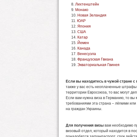
Лихтенштейн
Монако
Новая Зеландия
ЮАР
Япония
США
Катар
Йемен
Канада
Венесуэла
Французская Гвиана
Экваториальная Гвинея
Если вы находитесь в чужой стране с
также у вас есть неоплаченные штрафы
территории Евросоюза, то вас могут де
Если вам нужна виза в Германию, то вы 
требованиями эта страна – лёгкими ил
на граждан Украины.
Для получения визы
вам необходимо п
визовый отдел, который находится в по
понадобятся загранпаспорт, срок дейст