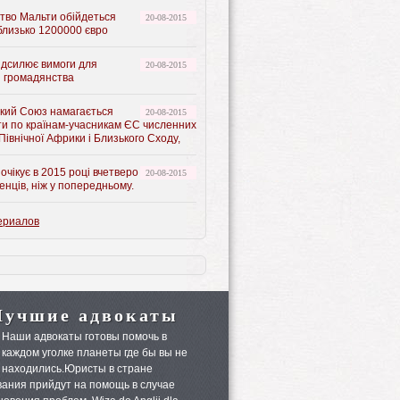
тво Мальти обійдеться
20-08-2015
близько 1200000 євро
ідсилює вимоги для
20-08-2015
 громадянства
кий Союз намагається
20-08-2015
ти по країнам-учасникам ЄС численних
 Північної Африки і Близького Сходу,
очікує в 2015 році вчетверо
20-08-2015
енців, ніж у попередньому.
ериалов
Лучшие адвокаты
Наши адвокаты готовы помочь в
каждом уголке планеты где бы вы не
находились.Юристы в стране
ания прийдут на помощь в случае