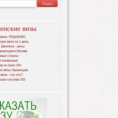
енские визы
в визе- РЕШАЕМО
кая виза за 1 день
 Шенгена - цены
краинцам в Москве
овые страны
я конвенция
а по базе SIS
е визы Украинцам
виза - что это?
ская система SIS