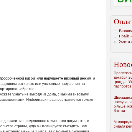
Опла
Ваканс
Прайс -
Услуги 
Ново
Правитель
декабря 2
 просроченной визой или нарушаете визовый режим
, а
граждан У
, административные или уголовные нарушения на
паспортов,
портировать обратно.
можете узнать не выходя из дома, с какими визовыми
Швейцарсь
и завышенными. Информация распространяется только
послуги ня
більше, ні
батьки.
редоставить определенное количество документов в
Міжнародн
сольстве страны, куда вы планируете съездить. Вам
склала рейт
вия которого меньше 3 месяцев с момента окончания