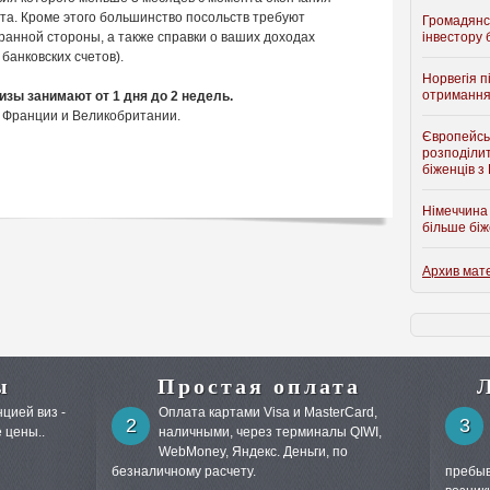
та. Кроме этого большинство посольств требуют
Громадянс
ранной стороны, а также справки о ваших доходах
інвестору 
банковских счетов).
Норвегія п
отримання
зы занимают от 1 дня до 2 недель.
 Франции и Великобритании.
Європейсь
розподіли
біженців з
Німеччина 
більше біж
Архив мат
ы
Простая оплата
цией виз -
Оплата картами Visa и MasterCard,
2
3
 цены..
наличными, через терминалы QIWI,
WebMoney, Яндекс. Деньги, по
безналичному расчету.
пребыв