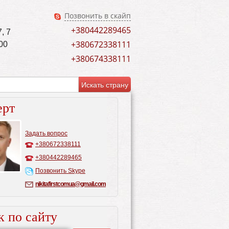
Позвонить в скайп
+380442289465
, 7
+380672338111
00
+380674338111
ерт
Задать вопрос
+380672338111
+380442289465
Позвонить Skype
nikitafirstcomua@gmail.com
к по сайту