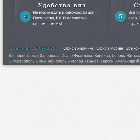
Удобство виз
С
Не нужно ехать в Консульство или
Все т
4
5
Посольство,
ВИЗУ
полностью
евро.
оформляем МЫ.
страх
Copyright ©2009-2023
Офис в Украинке
Офис в Москве
Все ко
Днепропетровск, Запорожье, Ивано-Франковск, Винница, Донецк, Житомир,
Симферополь, Сумы,Тернополь, Ужгород Харьков, Херсон, Хмельницкий 