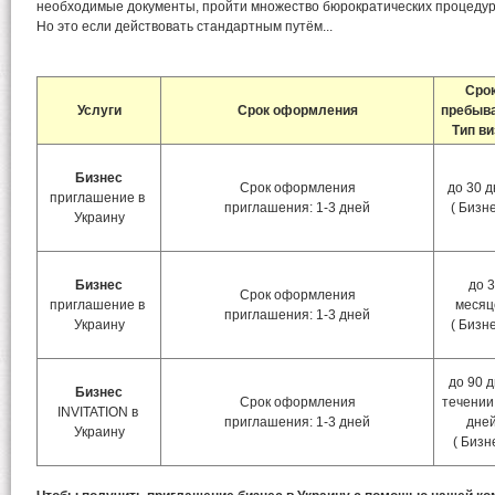
необходимые документы, пройти множество бюрократических процедур
Но это если действовать стандартным путём...
Сро
Услуги
Срок оформления
пребыв
Тип в
Бизнес
Срок оформления
до 30 д
приглашение в
приглашения: 1-3 дней
( Бизн
Украину
Бизнес
до 3
Срок оформления
приглашение в
месяц
приглашения: 1-3 дней
Украину
( Бизн
до 90 
Бизнес
Срок оформления
течении
INVITATION в
приглашения: 1-3 дней
дне
Украину
( Бизн