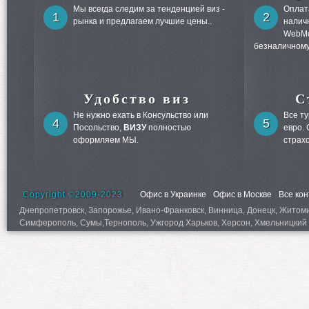
Мы всегда следим за тенденцией виз -
Оплата
1
2
рынка и предлагаем лучшие цены..
налич
WebMo
безналичному
Удобство виз
С
Не нужно ехать в Консульство или
Все т
4
5
Посольство,
ВИЗУ
полностью
евро.
оформляем МЫ.
страх
Copyright ©2009-2023
Офис в Украинке
Офис в Москве
Все ко
Днепропетровск, Запорожье, Ивано-Франковск, Винница, Донецк, Житомир,
Симферополь, Сумы,Тернополь, Ужгород Харьков, Херсон, Хмельницкий 