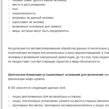
первые буквы другого имени человека;
место и дату рождения;
пол;
национальность;
вооружен ли данный человек;
агрессивен ли человек;
возможные основания для тревоги;
меры, которые могут быть предприняты.
Не допускается автоматизированная обработка данных относительно 
политических взглядов или религиозных и иных вероисповеданий, в том
человека и возможной сексуальной ориентации, до тех пор, пока наци
не предоставит соответствующие гарантии и меры безопасности.
Шенгенская Конвенция устанавливает основания для включения
ли
Шенгенскую инфо-systems.
В SIS заносятся следующие данные о/об:
лицах арестованных для экстрадиции в страну;
лицах, для которых установлен запрет на въезд в страны Шенгенс
пропавших без вести, пропавших несовершеннолетних и лицах, 