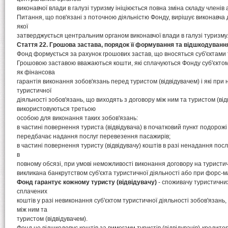
виконавчої влади в галузі туризму ініціюється повна зміна складу членів
Питання, що пов'язані з поточною діяльністю Фонду, вирішує виконавча д
якої
затверджується центральним органом виконавчої влади в галузі туризму
Стаття 22. Грошова застава, порядок її формування та відшкодуванн
Фонд формується за рахунок грошових застав, що вносяться суб'єктами т
Грошовою заставою вважаються кошти, які сплачуються Фонду суб'єктом 
як фінансова
гарантія виконання зобов'язань перед туристом (відвідувачем) і які при 
туристичної
діяльності зобов'язань, що виходять з договору між ним та туристом (від
використовуються третьою
особою для виконання таких зобов'язань:
в частині повернення туриста (відвідувача) в початковий пункт подорожі 
передбачає надання послуг перевезення пасажирів;
в частині повернення туристу (відвідувачу) коштів в разі ненадання пос
в
повному обсязі, при умові неможливості виконання договору на туристи
викликана банкрутством суб'єкта туристичної діяльності або при форс-
Фонд гарантує кожному туристу (відвідувачу)
- споживачу туристични
сплачених
коштів у разі невиконання суб'єктом туристичної діяльності зобов'язань
між ним та
туристом (відвідувачем).