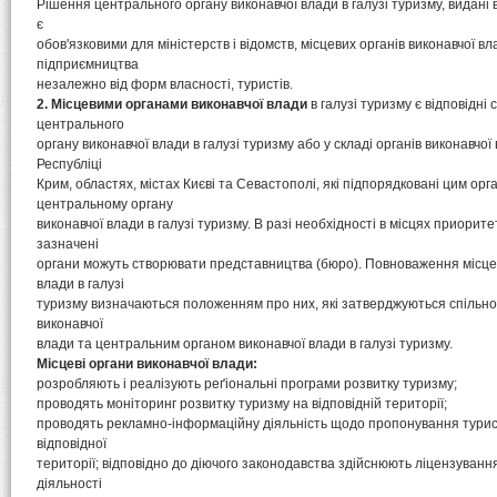
Рішення центрального органу виконавчої влади в галузі туризму, видані
є
обов'язковими для міністерств і відомств, місцевих органів виконавчої вла
підприємництва
незалежно від форм власності, туристів.
2. Місцевими органами виконавчої влади
в галузі туризму є відповідні 
центрального
органу виконавчої влади в галузі туризму або у складі органів виконавчо
Республіці
Крим, областях, містах Києві та Севастополі, які підпорядковані цим ор
центральному органу
виконавчої влади в галузі туризму. В разі необхідності в місцях приорит
зазначені
органи можуть створювати представництва (бюро). Повноваження місцев
влади в галузі
туризму визначаються положенням про них, які затверджуються спільн
виконавчої
влади та центральним органом виконавчої влади в галузі туризму.
Місцеві органи виконавчої влади:
розробляють і реалізують реґіональні програми розвитку туризму;
проводять моніторинг розвитку туризму на відповідній території;
проводять рекламно-інформаційну діяльність щодо пропонування тури
відповідної
території; відповідно до діючого законодавства здійснюють ліцензування
діяльності