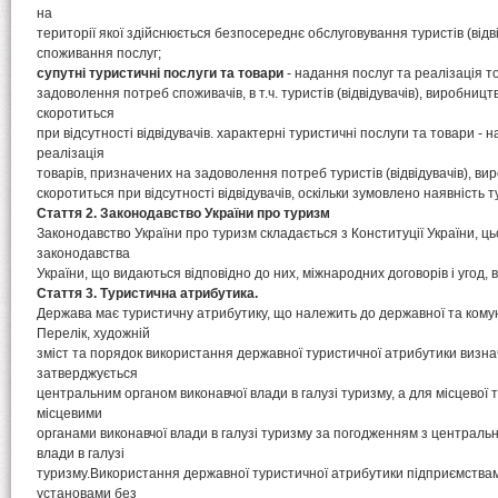
на
території якої здійснюється безпосереднє обслуговування туристів (відв
споживання послуг;
супутні туристичні послуги та товари
- надання послуг та реалізація т
задоволення потреб споживачів, в т.ч. туристів (відвідувачів), виробниц
скоротиться
при відсутності відвідувачів. характерні туристичні послуги та товари - 
реалізація
товарів, призначених на задоволення потреб туристів (відвідувачів), ви
скоротиться при відсутності відвідувачів, оскільки зумовлено наявність
Стаття 2. Законодавство України про туризм
Законодавство України про туризм складається з Конституції України, цьо
законодавства
України, що видаються відповідно до них, міжнародних договорів і угод, в
Стаття 3. Туристична атрибутика.
Держава має туристичну атрибутику, що належить до державної та комун
Перелік, художній
зміст та порядок використання державної туристичної атрибутики визна
затверджується
центральним органом виконавчої влади в галузі туризму, а для місцевої 
місцевими
органами виконавчої влади в галузі туризму за погодженням з централь
влади в галузі
туризму.Використання державної туристичної атрибутики підприємствам
установами без