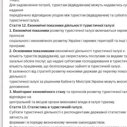
тощо).
Для задоволення потреб, туристам (відвідувачам) можуть надаватись суп
надання
передбачено відповідною угодою між туристом (відвідувачем) та субєк
туристичної галузі.
Стаття 12. Економічні показники діяльності туристичної галузі
1. Економічні показники
розвитку туристичної галузі включаються окрем
прогнози
соціального і економічного розвитку України і окремих територій та інш
програми.
2. Основними показниками
економічної діяльності туристичної галузі є:
кількість туристів (відвідувачів), що скористались послугами за видами т
загальні обсяги послуг, що надані суб'єктами господарювання в туристичн
кількість працівників, що безпосередньо зайняті в туристичній галузі.
В залежності від стратегії розвитку економіки держави до переліку показ
діяльності
туристичної галузі за рішенням Кабінету Міністрів України можуть вносит
доповнення.
3. Моніторинг економічного стану
та прогнозів розвитку туристичної га
відповідно на
центральний та місцеві органи виконавчої влади в галузі туризму.
Стаття 13. Статистика в туристичній галузі.
Суб'єкти туристичної діяльності є респондентами державної статистики
звітність за
формами і в порядку визначеному чинним законодавством.