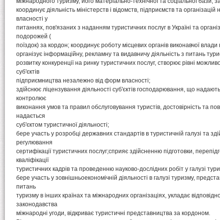
міжнародного туризму, його матеріально-технічної та соціальної бази, з
координує діяльність міністерств і відомств, підприємств та організацій
власності у
питаннях, пов'язаних з наданням туристичних послуг в Україні та орган
подорожей (
поїздок) за кордон; координує роботу місцевих органів виконавчої влади в
організує інформаційну, рекламну та видавничу діяльність з питань тури
розвитку конкуренції на ринку туристичних послуг, створює рівні можливо
суб'єктів
підприємництва незалежно від форм власності;
здійснює ліцензування діяльності суб'єктів господарювання, що надають
контролює
виконання умов та правил обслуговування туристів, достовірність та по
надається
суб'єктом туристичної діяльності;
бере участь у розробці державних стандартів в туристичній галузі та зд
регулювання
сертифікації туристичних послуг;сприяє здійсненню підготовки, перепід
кваліфікації
туристичних кадрів та проведенню науково-дослідних робіт у галузі тури
бере участь у зовнішньоекономічній діяльності в галузі туризму, предста
питань
туризму в інших країнах та міжнародних організаціях, укладає відповідн
законодавства
міжнародні угоди, відкриває туристичні представництва за кордоном.