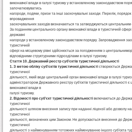
виконавчої влади в галузі туризму у встановленому законодавством пор
започатковуватись
нагороди, подяки, призи та інші заохочувальні заходи. Перелік, порядо
впровадження
заохочувальних заходів визначаються та затверджуються центральним 
За поданням центрального органу виконавчої влади в туристичній сфер
державні
нагороди у встановленому законодавством порядку. Запровадження зао
туристичній
сфері на місцевому рівні здійснюється за погодженням з центральнимор
відповідними структурними підрозділами в галузі туризму.
Стаття 10. Державний реєстр суб'єктів туристичної діяльності
1. З метою обліку суб'єктів туристичної діяльності
створюється Держав
туристичної
діяльності, який веде центральний орган виконавчої влади в галузі тури
адміністратором Державного реєстру суб'єктів туристичної діяльності є
виконавчої влади в
галузі туризму.
2. Відомості про суб'єкт туристичної діяльності
включаються до Держав
туристичної
діяльності шляхом внесення запису при наданні ліцензії або дозволу н
туристичної
діяльності, визначених цим Законом. Не допускається внесення до Держа
туристичної
діяльності з найменуванням тотожних найменуванню іншого суб'єкта тур