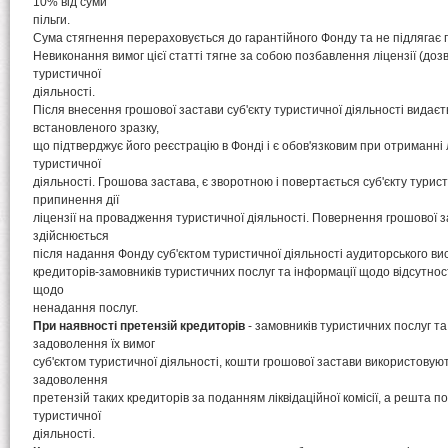
10% від суми
пільги.
Сума стягнення перераховується до гарантійного Фонду та не підлягає
Невиконання вимог цієї статті тягне за собою позбавлення ліцензії (доз
туристичної
діяльності.
Після внесення грошової застави суб'єкту туристичної діяльності видаєт
встановленого зразку,
що підтверджує його реєстрацію в Фонді і є обов'язковим при отриманні 
туристичної
діяльності. Грошова застава, є зворотною і повертається суб'єкту турист
припинення дії
ліцензії на провадження туристичної діяльності. Повернення грошової з
здійснюється
після надання Фонду суб'єктом туристичної діяльності аудиторського вис
кредиторів-замовників туристичних послуг та інформації щодо відсутнос
щодо
ненадання послуг.
При наявності претензій кредиторів
- замовників туристичних послуг т
задоволення їх вимог
суб'єктом туристичної діяльності, кошти грошової застави використову
задоволення
претензій таких кредиторів за поданням ліквідаційної комісії, а решта п
туристичної
діяльності.