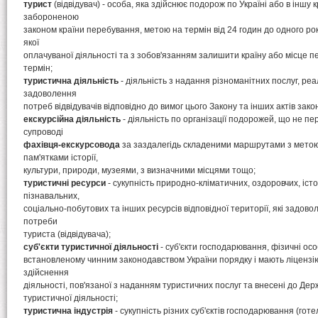
турист
(відвідувач) - особа, яка здійснює подорож по Україні або в іншу к
забороненою
законом країни перебування, метою на термін від 24 годин до одного ро
якої
оплачуваної діяльності та з зобов'язанням залишити країну або місце 
термін;
туристична діяльність
- діяльність з надання різноманітних послуг, реал
задоволення
потреб відвідувачів відповідно до вимог цього Закону та інших актів зак
екскурсійна діяльність
- діяльність по організації подорожей, що не пе
супроводі
фахівця-екскурсовода
за заздалегідь складеними маршрутами з мето
пам'ятками історії,
культури, природи, музеями, з визначними місцями тощо;
туристичні ресурси
- сукупність природно-кліматичних, оздоровчих, іст
пізнавальних,
соціально-побутових та інших ресурсів відповідної території, які задово
потреби
туриста (відвідувача);
суб'єкти туристичної діяльності
- суб'єкти господарювання, фізичні осо
встановленому чинним законодавством України порядку і мають ліцензію
здійснення
діяльності, пов'язаної з наданням туристичних послуг та внесені до Держ
туристичної діяльності;
туристична індустрія
- сукупність різних суб'єктів господарювання (готе