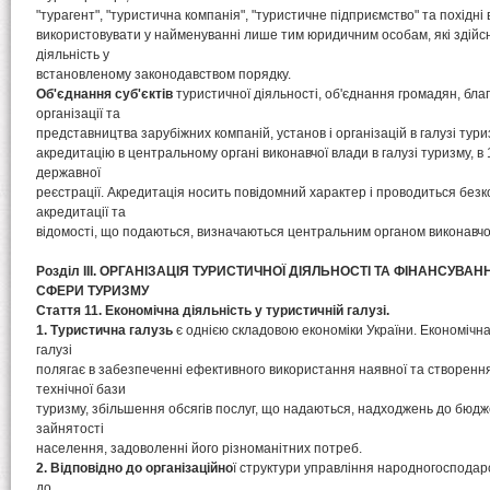
"турагент", "туристична компанія", "туристичне підприємство" та похідні
використовувати у найменуванні лише тим юридичним особам, які здій
діяльність у
встановленому законодавством порядку.
Об'єднання суб'єктів
туристичної діяльності, об'єднання громадян, бла
організації та
представництва зарубіжних компаній, установ і організацій в галузі тур
акредитацію в центральному органі виконавчої влади в галузі туризму, в 
державної
реєстрації. Акредитація носить повідомний характер і проводиться без
акредитації та
відомості, що подаються, визначаються центральним органом виконавчої 
Розділ III. ОРГАНІЗАЦІЯ ТУРИСТИЧНОЇ ДІЯЛЬНОСТІ ТА ФІНАНСУВАН
СФЕРИ ТУРИЗМУ
Стаття 11. Економічна діяльність у туристичній галузі.
1. Туристична галузь
є однією складовою економіки України. Економічна 
галузі
полягає в забезпеченні ефективного використання наявної та створення
технічної бази
туризму, збільшення обсягів послуг, що надаються, надходжень до бюдж
зайнятості
населення, задоволенні його різноманітних потреб.
2. Відповідно до організаційно
ї структури управління народногосподар
до