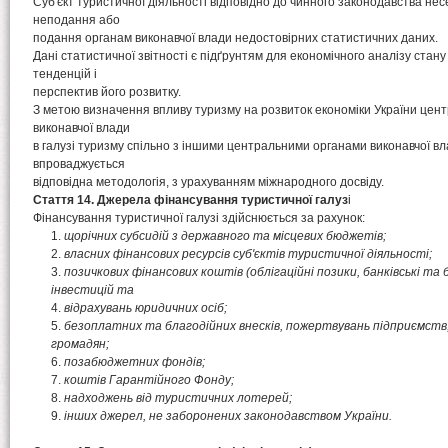
Суб'єкт туристичної діяльності відповідно до чинного законодавства нес
неподання або
подання органам виконавчої влади недостовірних статистичних даних.
Дані статистичної звітності є підґрунтям для економічного аналізу стан
тенденцій і
перспектив його розвитку.
З метою визначення впливу туризму на розвиток економіки України цен
виконавчої влади
в галузі туризму спільно з іншими центральними органами виконавчої в
впроваджується
відповідна методологія, з урахуванням міжнародного досвіду.
Стаття 14. Джерела фінансування туристичної галуз
і
Фінансування туристичної галузі здійснюється за рахунок:
щорічних субсидій з державного та місцевих бюджетів;
власних фінансових ресурсів суб'єктів туристичної діяльності;
позичкових фінансових коштів (облігаційні позики, банківські т
інвестицій та
відрахувань юридичних осіб;
безоплатних та благодійних внесків, пожертвувань підприємств, 
громадян;
позабюджетних фондів;
коштів Гарантійного Фонду;
надходжень від туристичних лотерей;
інших джерел, не заборонених законодавством України.