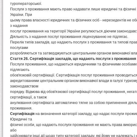
туроператорської.
Послуги з проживання мають право надавати лише юридичні та фізичні 
України. При
цьому права власності юридичних та фізичних осіб - нерезидентів не обм
з надання
послуг проживання на території України регулюється діючим законодавс
Діяльність з надання послуг проживання ліцензуванню не підлягає.
Перелік типів закладів, що надають послуги з проживання та типові пра
послугами
розробляються та затверджуються центральним органом виконавчої влад
Стаття 26. Сертифікація закладів, що надають послуги з проживання
Послуги проживання, що надаються юридичними та фізичними особами н
підлягають
обов'язковій сертифікації. Сертифікація послуг проживання проводиться
акредитованими центральним органом виконавчої влади в галузі туризм
законодавством
порядку. Відмова від обов'язкової сертифікації послуг проживання, нега
сертифікації, а також
анулювання сертифіката автоматично тягне за собою припинення діяль
проживання.
Сертифікація
на визначення категорії закладу, що надає послуги прожи
Юридичні та
фізичні особи, що надають послуги проживання не мають права викорис
або
здійснювати інші дії щодо типу категорії закладу, які йому не належать і