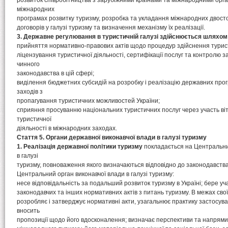
розвиток співробітництва з зарубіжними країнами та міжнародними орган
міжнародних
програмах розвитку туризму, розробка та укладання міжнародних двосто
договорів у галузі туризму та визначення механізму їх реалізації.
3. Державне регулювання в туристичній галузі здійснюється шляхом
прийняття нормативно-правових актів щодо процедур здійснення турист
ліцензування туристичної діяльності, сертифікації послуг та контролю 
чинного
законодавства в цій сфері;
виділення бюджетних субсидій на розробку і реалізацію державних про
заходів з
пропагування туристичних можливостей України;
сприяння просуванню національних туристичних послуг через участь віт
туристичної
діяльності в міжнародних заходах.
Стаття 5. Органи державної виконавчої влади в галузі туризму
1. Реалізація державної політики туризму
покладається на Центральни
в галузі
туризму, повноваження якого визначаються відповідно до законодавства
Центральний орган виконавчої влади в галузі туризму:
несе відповідальність за подальший розвиток туризму в Україні; бере уча
законодавчих та інших нормативних актів з питань туризму. В межах сво
розробляє і затверджує нормативні акти, узагальнює практику застосув
вносить
пропозиції щодо його вдосконалення; визначає перспективи та напрями