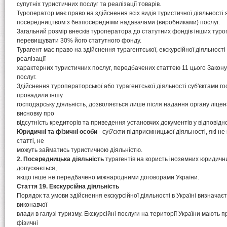
супутніх туристичних послуг та реалізації товарів.
Туроператор має право на здійснення всіх видів туристичної діяльності я
посередництвом з безпосередніми надавачами (виробниками) послуг.
Загальний розмір внесків туроператора до статутних фондів інших туро
перевищувати 30% його статутного фонду.
Турагент має право на здійснення турагентської, екскурсійної діяльност
реалізації
характерних туристичних послуг, передбачених статтею 11 цього Закону,
послуг.
Здійснення туроператорської або турагентської діяльності суб'єктами г
провадили іншу
господарську діяльність, дозволяється лише після надання органу ліце
висновку про
відсутність кредиторів та приведення установчих документів у відповідно
Юридичні та фізичні особи
- суб'єкти підприємницької діяльності, які не
статті, не
можуть займатись туристичною діяльністю.
2. Посередницька діяльність
турагентів на користь іноземних юридични
допускається,
якщо інше не передбачено міжнародними договорами України.
Стаття 19. Екскурсійна діяльність
Порядок та умови здійснення екскурсійної діяльності в Україні визнача
виконавчої
влади в галузі туризму. Екскурсійні послуги на території України мають
фізичні