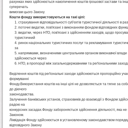
рахунках яких здійснюється накопичення коштів грошової застави та інш
суперечать
вимогам цього Закону.
Кошти фонду використовуються на такі цілі:
страхування відповідальності суб'єктів туристичної діяльності в ра
поточні видатки, пов'язані з виконанням фондом відповідних функц
видатки, через НТО, пов'язані з здійсненням заходів, щодо просу
туристичний
ринок національних туристичних послуг та рекламування туристич
за
напрямками, визначеними центральним органом виконавчої влади в
здійснюється через
НТО, в пропорції між загальнодержавними та реґіональними заход
Виділення коштів під реґіональні заходи здійснюються пропорційно учас
формуванні
Фонду.Використання коштів на інші цілі не дозволяється та тягне за соб
до діючого
законодавства.
Залучення банківських установ, страховиків до взаємодії з Фондом здій
радою на
конкурсних засадах.Фонду забороняється здійснення діяльності, яка н
Законом.
Ліквідація Фонду здійснюється в установленому законодавством порядк
відповідного Закону