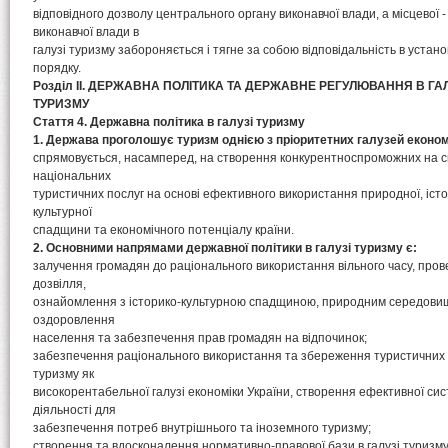
відповідного дозволу центрального органу виконавчої влади, а місцевої -
виконавчої влади в
галузі туризму забороняється і тягне за собою відповідальність в уста
порядку.
Розділ II. ДЕРЖАВНА ПОЛІТИКА ТА ДЕРЖАВНЕ РЕГУЛЮВАННЯ В ГАЛ
ТУРИЗМУ
Стаття 4. Державна політика в галузі туризму
1. Держава проголошує туризм однією з пріоритетних галузей економ
спрямовується, насамперед, на створення конкурентноспроможних на с
національних
туристичних послуг на основі ефективного використання природної, істор
культурної
спадщини та економічного потенціалу країни.
2. Основними напрямами державної політики в галузі туризму є:
залучення громадян до раціонального використання вільного часу, пров
дозвілля,
ознайомлення з історико-культурною спадщиною, природним середовищ
оздоровлення
населення та забезпечення прав громадян на відпочинок;
забезпечення раціонального використання та збереження туристичних 
туризму як
високорентабельної галузі економіки України, створення ефективної си
діяльності для
забезпечення потреб внутрішнього та іноземного туризму;
створення та вдосконалення нормативно-правової бази в галузі туризму