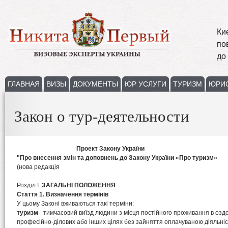
Ки
по
до
ГЛАВНАЯ
ВИЗЫ
ДОКУМЕНТЫ
ЮР УСЛУГИ
ТУРИЗМ
ЮРИ
Закон о тур-деятельности
Проект Закону України
"Про внесення змін та доповнень до Закону
України «Про туризм»
(нова редакція
Розділ I.
ЗАГАЛЬНІ ПОЛОЖЕННЯ
Стаття 1. Визначення термінів
У цьому Законі вживаються такі терміни:
туризм
- тимчасовий виїзд людини з місця постійного проживання в оздо
професійно-ділових або інших цілях без зайняття оплачуваною діяльніс