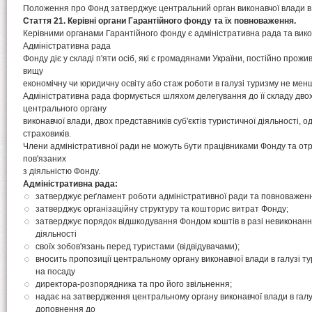
Положення про Фонд затверджує центральний орган виконавчої влади в 
Стаття 21. Керівні органи Гарантійного фонду та їх повноваження.
Керівними органами Гарантійного фонду є адміністративна рада та вико
Адміністративна рада
Фонду діє у складі п'яти осіб, які є громадянами України, постійно прожи
вищу
економічну чи юридичну освіту або стаж роботи в галузі туризму не менш
Адміністративна рада формується шляхом делегування до її складу дво
центрального органу
виконавчої влади, двох представників суб'єктів туристичної діяльності, 
страховиків.
Члени адміністративної ради не можуть бути працівниками Фонду та от
пов'язаних
з діяльністю Фонду.
Адміністративна рада:
затверджує реґламент роботи адміністративної ради та повноваження
затверджує організаційну структуру та кошторис витрат Фонду;
затверджує порядок відшкодування Фондом коштів в разі невиконання
діяльності
своїх зобов'язань перед туристами (відвідувачами);
вносить пропозиції центральному органу виконавчої влади в галузі 
на посаду
директора-розпорядника та про його звільнення;
надає на затвердження центральному органу виконавчої влади в галу
доповнення до