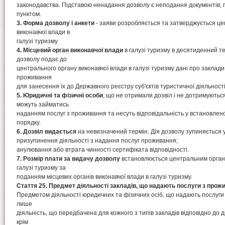
законодавства. Підставою ненадання дозволу є неподання документів,
пунктом.
3. Форма дозволу і анкети
- заяви розробляється та затверджується ц
виконавчої влади в
галузі туризму
4. Місцевий орган виконавчої влади
в галузі туризму в десятиденний т
дозволу подає до
центрального органу виконавчої влади в галузі туризму дані про заклади
проживання
для занесення їх до Державного реєстру суб'єктів туристичної діяльності
5. Юридичні та фізичні особи
, що не отримали дозвіл і не дотримуються 
можуть займатись
наданням послуг з проживання та несуть відповідальність у встановле
порядку.
6. Дозвіл видається
на невизначений термін. Дія дозволу зупиняється 
призупинення діяльності з надання послуг проживання;
анулювання або втрата чинності сертифіката відповідності.
7. Розмір плати за видачу дозволу
встановлюється центральним органо
галузі туризму за
поданням місцевих органів виконавчої влади в галузі туризму.
Стаття 25. Предмет діяльності закладів, що надають послуги з прож
Предметом діяльності юридичних та фізичних осіб, що надають послуги
лише
діяльність, що передбачена для кожного з типів закладів відповідно до 
крім