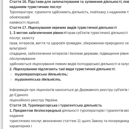
Стаття 16. Підстави для започаткування та зупинення діяльності, пов'
наданням туристичних послуг
Туроператори, турагенти здійснюють діяльність, пов'язану з наданням т
обов'язковій
наявності ліцензії.
Стаття 17. Ліцензування окремих видів туристичної діяльності
1. З метою забезпечення рівності
прав суб'єктів туристичної діяльност
послуг, захисту
прав, інтересів, життя та здоров'я громадян, збереженню природного се
культурної
спадщини, забезпечення інтересів і безпеки держави, підвищення рівня
обслуговування
здійснюється ліцензування певних видів господарської діяльності в галуз
2. Ліцензуванню підлягають такі види туристичної діяльності:
туроператорська діяльність;
турагентська діяльність.
Інформація про ліцензіатів заноситься до Державного реєстру суб'єктів 
до Єдиного
ліцензійного реєстру України.
Стаття 18. Туроператорська і турагентська діяльність
1. Предметом безпосередньої
діяльності туроператорів і турагентів мо
надання
туристичних послуг, визначених статтею 11 цього Закону та посередниць
характерних і