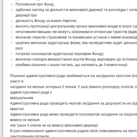
Положення про Фонд;
здійснює нагляд за діяльністю виконавчої дирекції та розглядає і зат
дирекції про
діяльність Фонду за кожне півріччя;
вносить пропозиції центральному органу виконавчої влади в галузі т
негативним явищам, які можуть загрожувати інтересам туристів (відві
визначає перелік страховиків та банківських установ з якими взаємод
щорічно визначає аудиторську фірму, яка проводитиме аудит діяльно
разі
потреби позачергові аудиторські перевірки Фонду;
визначає порядок використання коштів Фонду, відповідно до положен
приймає рішення з інших питань, що належать до її компетенції.
Рішення адміністративної ради приймаються на засіданнях простою біл
участі в
засіданні не менше чотирьох її членів. У разі рівного розподілу голосів, 
адміністративної ради є
вирішальним.
Адміністративна рада проводить чергові засідання за доцільністю не рі
квартал.
Адміністративна рада може проводити позачергові засідання за ініціати
вимогу не менше
ніж трьох її членів чи на вимогу виконавчої дирекції.
В разі невиконання адміністративною радою своїх повноважень на протяз
центральним органом