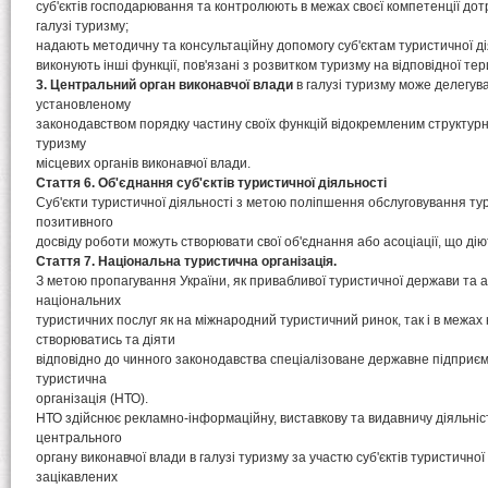
суб'єктів господарювання та контролюють в межах своєї компетенції до
галузі туризму;
надають методичну та консультаційну допомогу суб'єктам туристичної ді
виконують інші функції, пов'язані з розвитком туризму на відповідної тери
3. Центральний орган виконавчої влади
в галузі туризму може делегув
установленому
законодавством порядку частину своїх функцій відокремленим структурн
туризму
місцевих органів виконавчої влади.
Стаття 6. Об'єднання суб'єктів туристичної діяльності
Суб'єкти туристичної діяльності з метою поліпшення обслуговування ту
позитивного
досвіду роботи можуть створювати свої об'єднання або асоціації, що дію
Стаття 7. Національна туристична організація.
З метою пропагування України, як привабливої туристичної держави та а
національних
туристичних послуг як на міжнародний туристичний ринок, так і в межах 
створюватись та діяти
відповідно до чинного законодавства спеціалізоване державне підприє
туристична
організація (НТО).
НТО здійснює рекламно-інформаційну, виставкову та видавничу діяльні
центрального
органу виконавчої влади в галузі туризму за участю суб'єктів туристичної
зацікавлених