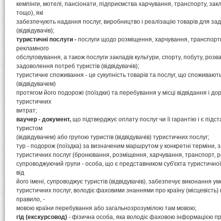
кемпінги, мотелі, пансіонати, підприємства харчування, транспорту, зак
тощо), які
забезпечують надання послуг, виробництво і реалізацію товарів для за
(відвідувачів);
туристичні послуги -
послуги щодо розміщення, харчування, транспорт
рекламного
обслуговування, а також послуги закладів культури, спорту, побуту, розв
задоволення потреб туристів (відвідувачів);
туристичне споживання - це сукупність товарів та послуг, що споживают
(відвідувачем)
протягом його подорожі (поїздки) та перебування у місці відвідання і до
туристичних
витрат;
ваучер - документ,
що підтверджує оплату послуг чи її гарантію і є під
туристом
(відвідувачем) або групою туристів (відвідувачів) туристичних послуг;
тур - подорож (поїздка) за визначеним маршрутом у конкретні терміни,
туристичних послуг (бронювання, розміщення, харчування, транспорт, ре
супроводжуючий групи - особа, що є представником суб'єкта туристичної
від
його імені, супроводжує туристів (відвідувачів), забезпечує виконання 
туристичних послуг, володіє фаховими знаннями про країну (місцевість) 
правило, -
мовою країни перебування або загальнозрозумілою там мовою;
гід (екскурсовод)
- фізична особа, яка володіє фаховою інформацією про