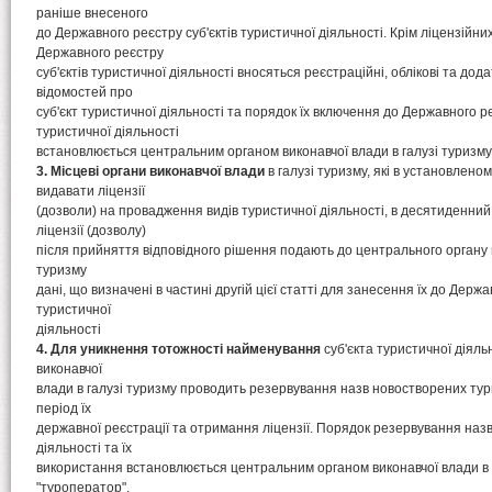
раніше внесеного
до Державного реєстру суб'єктів туристичної діяльності. Крім ліцензійни
Державного реєстру
суб'єктів туристичної діяльності вносяться реєстраційні, облікові та дода
відомостей про
суб'єкт туристичної діяльності та порядок їх включення до Державного ре
туристичної діяльності
встановлюється центральним органом виконавчої влади в галузі туризму
3. Місцеві органи виконавчої влади
в галузі туризму, які в установлено
видавати ліцензії
(дозволи) на провадження видів туристичної діяльності, в десятиденний 
ліцензії (дозволу)
після прийняття відповідного рішення подають до центрального органу в
туризму
дані, що визначені в частині другій цієї статті для занесення їх до Держа
туристичної
діяльності
4. Для уникнення тотожності найменування
суб'єкта туристичної діяль
виконавчої
влади в галузі туризму проводить резервування назв новостворених ту
період їх
державної реєстрації та отримання ліцензії. Порядок резервування назв 
діяльності та їх
використання встановлюється центральним органом виконавчої влади в 
"туроператор",