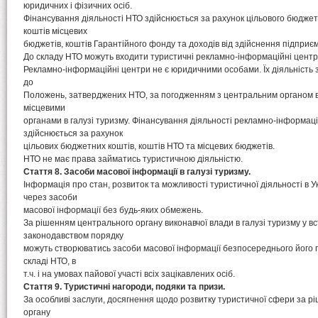
юридичних і фізичних осіб.
Фінансування діяльності НТО здійснюється за рахунок цільового бюдже
коштів місцевих
бюджетів, коштів Гарантійного фонду та доходів від здійснення підприєм
До складу НТО можуть входити туристичні рекламно-інформаційні центр
Рекламно-інформаційні центри не є юридичними особами. Їх діяльність 
до
Положень, затверджених НТО, за погодженням з центральним органом в
місцевими
органами в галузі туризму. Фінансування діяльності рекламно-інформац
здійснюється за рахунок
цільових бюджетних коштів, коштів НТО та місцевих бюджетів.
НТО не має права займатись туристичною діяльністю.
Стаття 8. Засоби масової інформації в галузі туризму.
Інформація про стан, розвиток та можливості туристичної діяльності в 
через засоби
масової інформації без будь-яких обмежень.
За рішенням центрального органу виконавчої влади в галузі туризму у 
законодавством порядку
можуть створюватись засоби масової інформації безпосереднього його 
складі НТО, в
т.ч. і на умовах пайової участі всіх зацікавлених осіб.
Стаття 9. Туристичні нагороди, подяки та призи.
За особливі заслуги, досягнення щодо розвитку туристичної сфери за 
органу