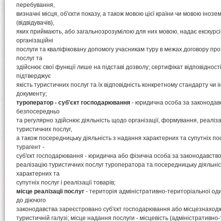
перебування,
визначні місця, об'єкти показу, а також мовою цієї країни чи мовою інозе
(відвідувачів),
яких приймають, або загальнозрозумілою для них мовою, надає екскурсі
організаційні
послуги та кваліфіковану допомогу учасникам туру в межах договору пр
послуг та
здійснює свої функції лише на підставі дозволу; сертифікат відповідності
підтверджує
якість туристичних послуг та їх відповідність конкретному стандарту ч
документу;
туроператор - суб'єкт господарювання
- юридична особа за законодавс
безпосередньо
та регулярно здійснює діяльність щодо організації, формування, реаліза
туристичних послуг,
а також посередницьку діяльність з надання характерних та супутніх посл
турагент -
суб'єкт господарювання - юридична або фізична особа за законодавство
реалізацію туристичних послуг туроператора та посередницьку діяльніс
характерних та
супутніх послуг і реалізації товарів;
місце реалізації послуг
- територія адміністративно-територіальної один
до діючого
законодавства зареєстровано суб'єкт господарювання або місцезнаходж
туристичній галузі; місце надання послуги - місцевість (адміністративн