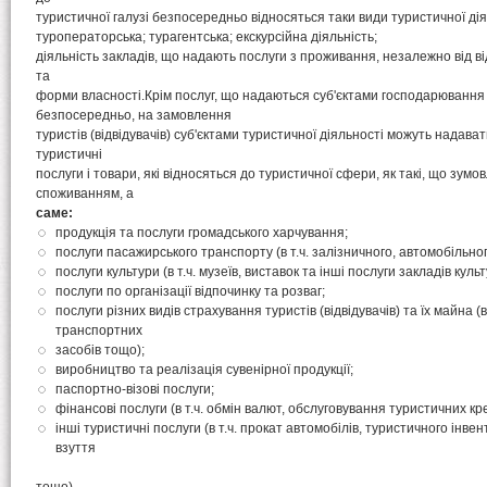
туристичної галузі безпосередньо відносяться таки види туристичної дія
туроператорська; турагентська; екскурсійна діяльність;
діяльність закладів, що надають послуги з проживання, незалежно від в
та
форми власності.Крім послуг, що надаються суб'єктами господарювання 
безпосередньо, на замовлення
туристів (відвідувачів) суб'єктами туристичної діяльності можуть надават
туристичні
послуги і товари, які відносяться до туристичної сфери, як такі, що зум
споживанням, а
саме:
продукція та послуги громадського харчування;
послуги пасажирського транспорту (в т.ч. залізничного, автомобільного
послуги культури (в т.ч. музеїв, виставок та інші послуги закладів куль
послуги по організації відпочинку та розваг;
послуги різних видів страхування туристів (відвідувачів) та їх майна (в
транспортних
засобів тощо);
виробництво та реалізація сувенірної продукції;
паспортно-візові послуги;
фінансові послуги (в т.ч. обмін валют, обслуговування туристичних кр
інші туристичні послуги (в т.ч. прокат автомобілів, туристичного інве
взуття