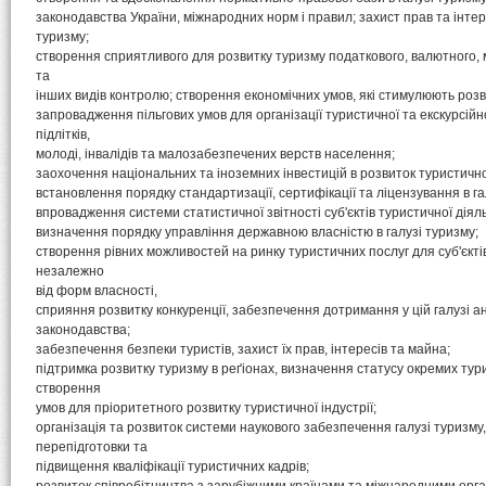
законодавства України, міжнародних норм і правил; захист прав та інтер
туризму;
створення сприятливого для розвитку туризму податкового, валютного,
та
інших видів контролю; створення економічних умов, які стимулюють розви
запровадження пільгових умов для організації туристичної та екскурсійн
підлітків,
молоді, інвалідів та малозабезпечених верств населення;
заохочення національних та іноземних інвестицій в розвиток туристичної
встановлення порядку стандартизації, сертифікації та ліцензування в га
впровадження системи статистичної звітності суб'єктів туристичної діяль
визначення порядку управління державною власністю в галузі туризму;
створення рівних можливостей на ринку туристичних послуг для суб'єкт
незалежно
від форм власності,
сприяння розвитку конкуренції, забезпечення дотримання у цій галузі 
законодавства;
забезпечення безпеки туристів, захист їх прав, інтересів та майна;
підтримка розвитку туризму в реґіонах, визначення статусу окремих тур
створення
умов для пріоритетного розвитку туристичної індустрії;
організація та розвиток системи наукового забезпечення галузі туризму,
перепідготовки та
підвищення кваліфікації туристичних кадрів;