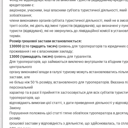
Фонд не відшкодовує коштів за вимогами туристів (відвідувачів)-кредитор
кредиторами є:
акціонери, учасники, інші власники суб'єкта туристичної діяльності, який
зобов'язання;
члени виконавчих органів суб'єкта туристичної діяльності, який не в змоз
треті особи, які діють від імені туристів (відвідувачів), що визначені у пунк
туристи (відвідувачі), які не звернулись до ліквідаційної комісії в устан
термін.
Розмір грошової застави встановлюється:
130000 (сто тридцять тисяч)
гривень для туроператорів та юридичних о
проживання і не є власниками закладу;
13000 (тринадцять тисяч)
гривень для турагентів.
Для туроператорів, що займаються виключно внутрішнім та в'їздним ту
центрального
органу виконавчої влади в галузі туризму можуть встановлюватись пільг
застави, але
не більш ніж 50 % розміру, встановленого для туроператорів. Вказана п
персональний
характер та в разі її прийняття застосовується для всіх суб'єктів туристи
туроператорів, що
відповідають вимогам цієї статті, з дати приведення діяльності у відпові
Закону.
Порушення положень цієї статті тягне обов'язок туроператора в десят
розмір
грошової застави у відповідність з діяльністю, що здійснювалась, та спл