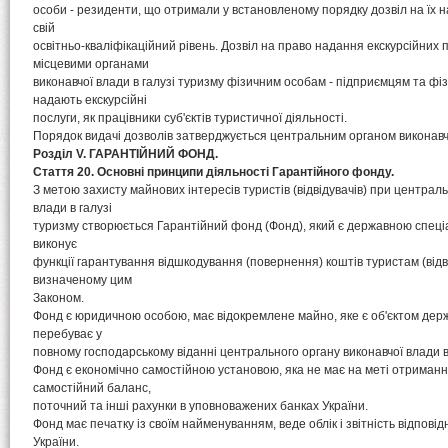
особи - резиденти, що отримали у встановленому порядку дозвіл на їх 
свій
освітньо-кваліфікаційний рівень. Дозвіл на право надання екскурсійних 
місцевими органами
виконавчої влади в галузі туризму фізичним особам - підприємцям та фі
надають екскурсійні
послуги, як працівники суб'єктів туристичної діяльності.
Порядок видачі дозволів затверджується центральним органом виконавчої
Розділ V. ГАРАНТІЙНИЙ ФОНД.
Стаття 20. Основні принципи діяльності Гарантійного фонду.
З метою захисту майнових інтересів туристів (відвідувачів) при централ
влади в галузі
туризму створюється Гарантійний фонд (Фонд), який є державною спец
виконує
функції гарантування відшкодування (повернення) коштів туристам (відв
визначеному цим
Законом.
Фонд є юридичною особою, має відокремлене майно, яке є об'єктом держ
перебуває у
повному господарському віданні центрального органу виконавчої влади в 
Фонд є економічно самостійною установою, яка не має на меті отриманн
самостійний баланс,
поточний та інші рахунки в уповноважених банках України.
Фонд має печатку із своїм найменуванням, веде облік і звітність відпові
України.