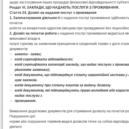
щодо застосування інших процедур фінансової відповідальності суб'єктів
Розділ VI. ЗАКЛАДИ, ЩО НАДАЮТЬ ПОСЛУГИ З ПРОЖИВАННЯ.
Стаття 24. Дозвіл на надання послуг з проживання
1. Започаткування діяльності
з надання послуг проживання здійснюєтьс
початок
роботи за конкретною адресою (місцем) при провадженні без ліцензійної
2. Дозвіл на початок роботи
з надання послуг проживання видається м
виконавчої влади в
галузі туризму за заявочним принципом в триденний термін з дати отри
документів:
анкети - заяви;
копії сертифіката відповідності;
копії сертифіката категорії закладу, що надає послуги з прожив
рішенням заявника);
копії документа, що підтверджує сплату гарантійної застави у
цим законом.
копія документу про сплату коштів за видачу дозволу
копії документів, які підтверджують право володіння або корис
надає послуги з
проживання.
Вимагання додаткових документів для отримання дозволу на початок р
Порушення цієї
норми або порушення термінів видачі дозволів тягне за собою відповіда
діючого