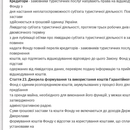
Кредитори
- замовники туристичних послуг набувають права на відшкод
Фонду з
дня настання неплатоспроможності суб'єкта туристичної діяльності. П
застави
здійснюється в грошовій одиниці України.
Ліквідатор суб'єкта туристичної діяльності, протягом трьох робочих днів
двомісячного терміну
з дня публікації об'яви про ліквідацію суб'єкта туристичної діяльності в 
повинен
надати Фонду повний перелік кредиторів - замовників туристичних послу
повернення
коштів, що підлягають відшкодуванню відповідно до цього Закону. Фонд у
підставі
одержаних від ліквідатора даних, перевіряє подану інформацію та при
відшкодування коштів.
Стаття 23. Джерела формування та використання коштів Гарантійног
Фонд є єдиним розпорядником коштів, акумульованих у процесі його дія
придбання
та оренди майна, необхідного для виконання його функцій, у межах кош
затвердженого
адміністративною радою.
Суми грошової застави та кошти Фонду не включаються до доходів Держ
Джерелами
формування коштів Фонду є відсотки за користування коштами, що спла
установами на