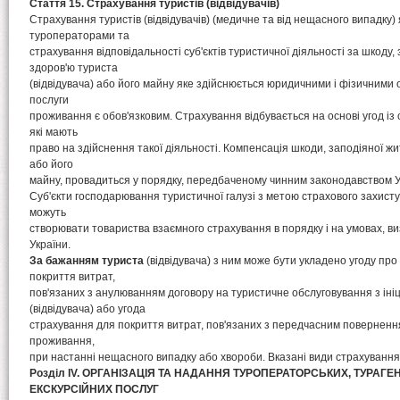
Стаття 15. Страхування туристів (відвідувачів)
Страхування туристів (відвідувачів) (медичне та від нещасного випадку)
туроператорами та
страхування відповідальності суб'єктів туристичної діяльності за шкоду,
здоров'ю туриста
(відвідувача) або його майну яке здійснюється юридичними і фізичними
послуги
проживання є обов'язковим. Страхування відбувається на основі угод із
які мають
право на здійснення такої діяльності. Компенсація шкоди, заподіяної ж
або його
майну, провадиться у порядку, передбаченому чинним законодавством У
Суб'єкти господарювання туристичної галузі з метою страхового захисту
можуть
створювати товариства взаємного страхування в порядку і на умовах, 
України.
За бажанням туриста
(відвідувача) з ним може бути укладено угоду пр
покриття витрат,
пов'язаних з анулюванням договору на туристичне обслуговування з іні
(відвідувача) або угода
страхування для покриття витрат, пов'язаних з передчасним повернення
проживання,
при настанні нещасного випадку або хвороби. Вказані види страхування
Розділ IV. ОРГАНІЗАЦІЯ ТА НАДАННЯ ТУРОПЕРАТОРСЬКИХ, ТУРАГЕ
ЕКСКУРСІЙНИХ ПОСЛУГ