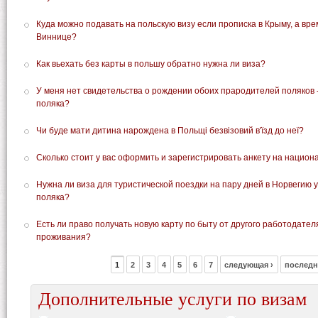
Куда можно подавать на польскую визу если прописка в Крыму, а вр
Виннице?
Как вьехать без карты в польшу обратно нужна ли виза?
У меня нет свидетельства о рождении обоих прародителей поляков -
поляка?
Чи буде мати дитина нарождена в Польщі безвізовий в'їзд до неї?
Сколько стоит у вас оформить и зарегистрировать анкету на национ
Нужна ли виза для туристической поездки на пару дней в Норвегию 
поляка?
Есть ли право получать новую карту по быту от другого работодател
проживания?
1
2
3
4
5
6
7
следующая ›
последн
Дополнительные услуги по визам