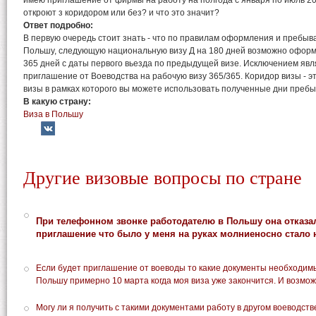
имею приглашение от фирмы на работу на полгода с января по июль 201
откроют з коридором или без? и что это значит?
Ответ подробно:
В первую очередь стоит знать - что по правилам оформления и пребыв
Польшу, следующую национальную визу Д на 180 дней возможно оформ
365 дней с даты первого вьезда по предыдущей визе. Исключением явл
приглашение от Воеводства на рабочую визу 365/365. Коридор визы - э
визы в рамках которого вы можете использовать полученные дни пребы
В какую страну:
Виза в Польшу
Другие визовые вопросы по стране
При телефонном звонке работодателю в Польшу она отказал
приглашение что было у меня на руках молниеносно стало
Если будет приглашение от воеводы то какие документы необходимы
Польшу примерно 10 марта когда моя виза уже закончится. И возмож
Могу ли я получить с такими документами работу в другом воеводств