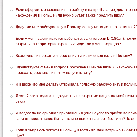
Если оформить разрешения на работу и на пребывание, достаточн
нахождения в Польше или нужно будет также продлить визу?
Дадут ли мне рабочую визу в Польшу, если у меня долг по юстиции 2
Если у меня заканчивается рабочая виза категории D (180дн), после
открыть на территории Украины? Будет ли у меня коридор?
Возможно ли просить о продлении туристической визы в Польшу?
Здравствуйте)У меня вопрос.Просрочена шенген виза. Я нахожусь за
приехать, реально ли потом получить визу?
Я в шоке что мне делать.Открывала польскую рабочую визу и получил
Я уже 2 раза подавала документы на открытие национальной визы в
отказ
Я подавала не оригинал приглашения (оно неуспело прийти по почт
вариант, может такое быть, что мне придёт паспорт без визы? То ест
Коли я збираюсь поїхати в Польщу в гості - які мені потрібно зібрат
візу?