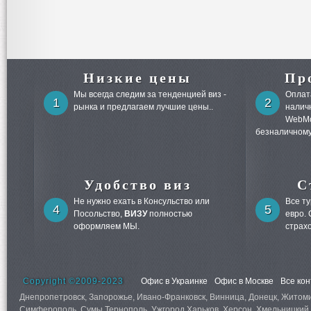
Низкие цены
Пр
Мы всегда следим за тенденцией виз -
Оплата
1
2
рынка и предлагаем лучшие цены..
налич
WebMo
безналичному
Удобство виз
С
Не нужно ехать в Консульство или
Все т
4
5
Посольство,
ВИЗУ
полностью
евро.
оформляем МЫ.
страх
Copyright ©2009-2023
Офис в Украинке
Офис в Москве
Все ко
Днепропетровск, Запорожье, Ивано-Франковск, Винница, Донецк, Житомир,
Симферополь, Сумы,Тернополь, Ужгород Харьков, Херсон, Хмельницкий 