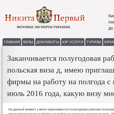
Ки
по
до
ГЛАВНАЯ
ВИЗЫ
ДОКУМЕНТЫ
ЮР УСЛУГИ
ТУРИЗМ
ЮРИ
Заканчивается полугодовая ра
польская виза д, имею приглаш
фирмы на работу на полгода с 
июль 2016 года, какую визу м
На данный момент у меня заканчивается полугодовая рабочая польская