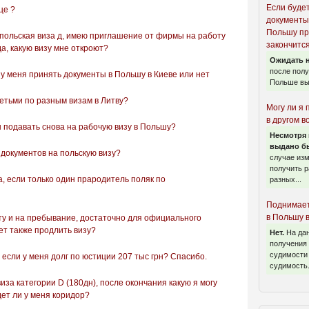
Если буде
це ?
документы
Польшу пр
польская виза д, имею приглашение от фирмы на работу
закончится
да, какую визу мне откроют?
Ожидать н
после пол
 у меня принять документы в Польшу в Киеве или нет
Польше вы
етьми по разным визам в Литву?
Могу ли я 
в другом в
ы подавать снова на рабочую визу в Польшу?
Несмотря 
выдано бы
документов на польскую визу?
случае из
получить р
, если только один прародитель поляк по
разных...
Поднимает
в Польшу 
у и на пребывание, достаточно для официального
т также продлить визу?
Нет.
На да
получения 
судимости 
 если у меня долг по юстиции 207 тыс грн? Спасибо.
судимость.
иза категории D (180дн), после окончания какую я могу
ет ли у меня коридор?