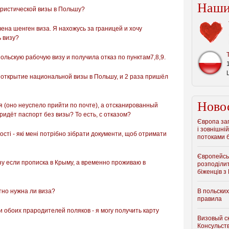
Наши
уристической визы в Польшу?
ена шенген виза. Я нахожусь за границей и хочу
ь визу?
ольскую рабочую визу и получила отказ по пунктам7,8,9.
 открытие национальной визы в Польшу, и 2 раза пришёл
Ново
 (оно неуспело прийти по почте), а отсканированный
ридёт паспорт без визы? То есть, с отказом?
Європа зап
і зовнішній
ості - які мені потрібно зібрати документи, щоб отримати
потоками б
Європейсь
зу если прописка в Крыму, а временно проживаю в
розподіли
біженців з
тно нужна ли виза?
В польски
правила
 обоих прародителей поляков - я могу получить карту
Визовый с
Консульст