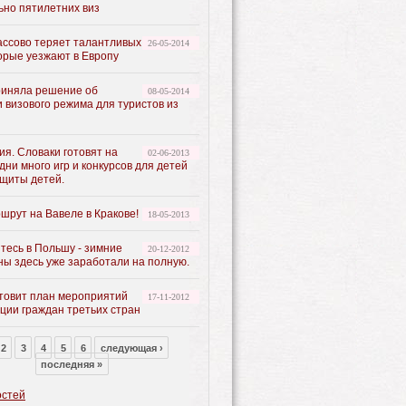
ьно пятилетних виз
ассово теряет талантливых
26-05-2014
орые уезжают в Европу
иняла решение об
08-05-2014
 визового режима для туристов из
я. Словаки готовят на
02-06-2013
ни много игр и конкурсов для детей
ащиты детей.
шрут на Вавеле в Кракове!
18-05-2013
тесь в Польшу - зимние
20-12-2012
ны здесь уже заработали на полную.
товит план мероприятий
17-11-2012
ции граждан третьих стран
2
3
4
5
6
следующая ›
последняя »
остей