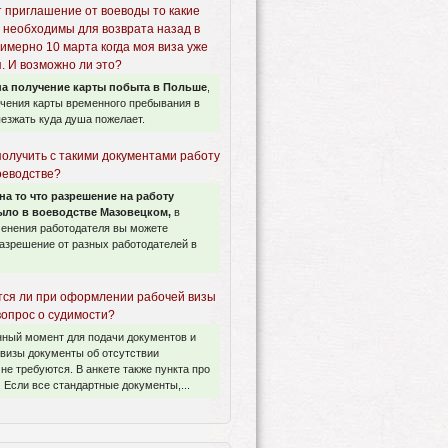
т приглашение от воеводы то какие
 необходимы для возврата назад в
имерно 10 марта когда моя виза уже
. И возможно ли это?
а получение карты побыта в Польше
,
учения карты временного пребывания в
езжать куда душа пожелает.
получить с такими документами работу
оеводстве?
на то что разрешение на работу
ло в воеводстве Мазовецком,
в
менения работодателя вы можете
азрешение от разных работодателей в
ся ли при оформлении рабочей визы
вопрос о судимости?
нный момент для подачи документов и
визы документы об отсутствии
не требуются. В анкете также пункта про
 Если все стандартные документы,...