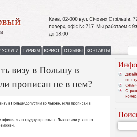
Киев, 02-000 вул. Січових Стрільців, 77
поверх, офіс № 717 Мы работаем с 9:
до 18:00
 УСЛУГИ
ТУРИЗМ
ЮРИСТ
ОТЗЫВЫ
КОНТАКТЫ
Инфо
ть визу в Польшу в
Дизай
велот
сли прописан не в нем?
Семь 
Страх
номер
 визу в Польшу,допустим во Львове, если прописан в
Поис
не официально трудоустроены во Львове или у вас нет
озможен.