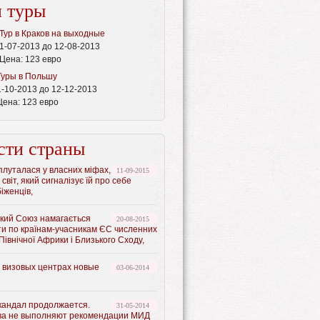
 туры
Тур в Краков на выходные
1-07-2013 до 12-08-2013
Цена:
123 евро
Туры в Польшу
1-10-2013 до 12-12-2013
Цена:
123 евро
сти страны
луталася у власних міфах,
11-09-2015
 світ, який сигналізує їй про себе
іженців,
кий Союз намагається
20-08-2015
ти по країнам-учасникам ЄС численних
 Північної Африки і Близького Сходу,
х визовых центрах новые
03-06-2014
кандал продолжается.
31-05-2014
ва не выполняют рекомендации МИД