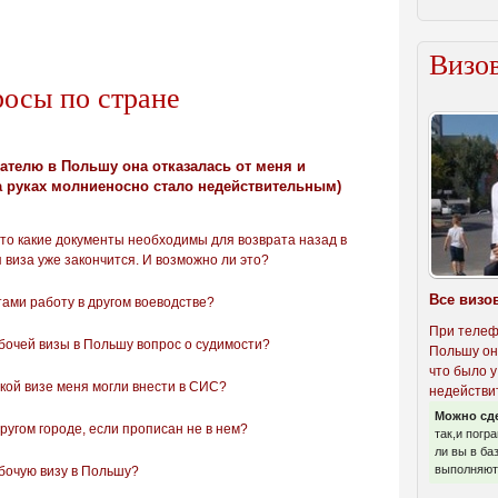
Визов
росы по стране
ателю в Польшу она отказалась от меня и
а руках молниеносно стало недействительным)
то какие документы необходимы для возврата назад в
 виза уже закончится. И возможно ли это?
Все визо
тами работу в другом воеводстве?
При телеф
очей визы в Польшу вопрос о судимости?
Польшу он
что было у
кой визе меня могли внести в СИС?
недействи
Можно сд
ругом городе, если прописан не в нем?
так,и погр
ли вы в ба
выполняют 
бочую визу в Польшу?