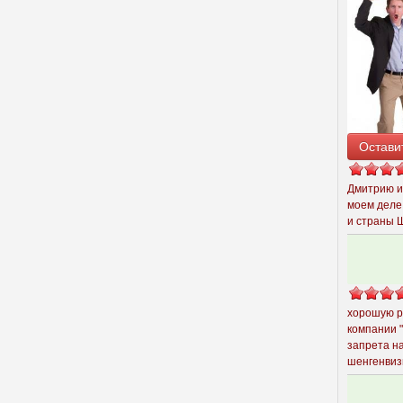
Остави
Дмитрию и
моем деле
и страны 
хорошую р
компании 
запрета н
шенгенвиз