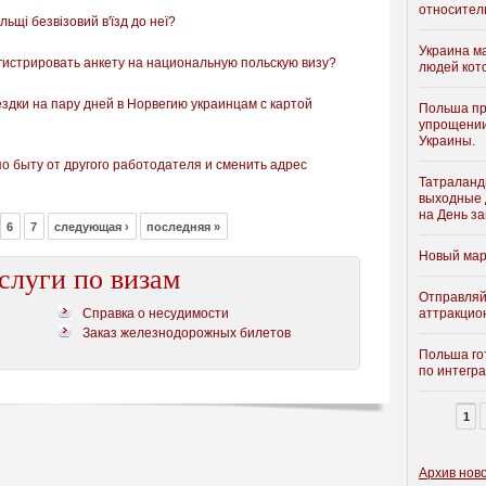
относител
ьщі безвізовий в'їзд до неї?
Украина м
егистрировать анкету на национальную польскую визу?
людей кот
здки на пару дней в Норвегию украинцам с картой
Польша пр
упрощении
Украины.
по быту от другого работодателя и сменить адрес
Татраланди
выходные д
на День з
6
7
следующая ›
последняя »
Новый мар
слуги по визам
Отправляй
Справка о несудимости
аттракцио
Заказ железнодорожных билетов
Польша го
по интегра
1
Архив нов