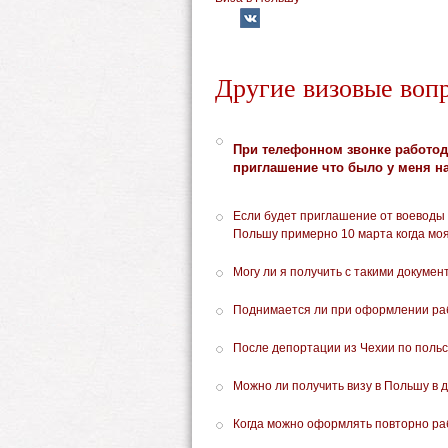
Другие визовые воп
При телефонном звонке работод
приглашение что было у меня н
Если будет приглашение от воеводы 
Польшу примерно 10 марта когда моя
Могу ли я получить с такими докумен
Поднимается ли при оформлении раб
После депортации из Чехии по польс
Можно ли получить визу в Польшу в д
Когда можно оформлять повторно ра