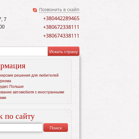
Позвонить в скайп
+380442289465
, 7
+380672338111
00
+380674338111
рмация
нерские решения для любителей
уризма
чудес Польши
ование автомобиля c иностранными
ами
к по сайту