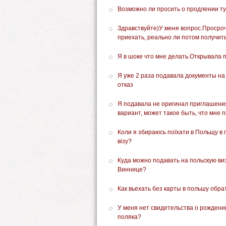
Возможно ли просить о продлении т
Здравствуйте)У меня вопрос.Просроч
приехать, реально ли потом получит
Я в шоке что мне делать.Открывала п
Я уже 2 раза подавала документы на
отказ
Я подавала не оригинал приглашения
вариант, может такое быть, что мне п
Коли я збираюсь поїхати в Польщу в г
візу?
Куда можно подавать на польскую ви
Виннице?
Как вьехать без карты в польшу обра
У меня нет свидетельства о рождении
поляка?