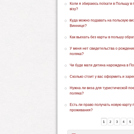
Коли я збираюсь поїхати в Польщу в г
візу?
Куда можно подавать на польскую ви
Виннице?
Как вьехать без карты в польшу обра
У меня нет свидетельства о рождении
поляка?
Чи буде мати дитина нарождена в Пол
Сколько стоит у вас оформить и зар
Нужна ли виза для туристической пое
поляка?
Есть ли право получать новую карту 
проживания?
1
2
3
4
5