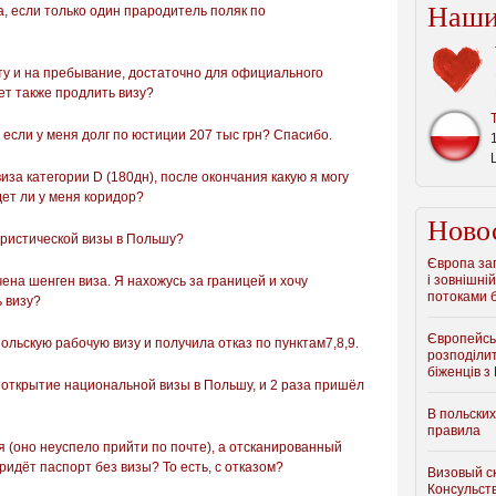
Наши
, если только один прародитель поляк по
у и на пребывание, достаточно для официального
т также продлить визу?
 если у меня долг по юстиции 207 тыс грн? Спасибо.
иза категории D (180дн), после окончания какую я могу
ет ли у меня коридор?
Ново
уристической визы в Польшу?
Європа зап
і зовнішній
ена шенген виза. Я нахожусь за границей и хочу
потоками б
ь визу?
Європейсь
ольскую рабочую визу и получила отказ по пунктам7,8,9.
розподіли
біженців з
 открытие национальной визы в Польшу, и 2 раза пришёл
В польски
правила
 (оно неуспело прийти по почте), а отсканированный
ридёт паспорт без визы? То есть, с отказом?
Визовый с
Консульст