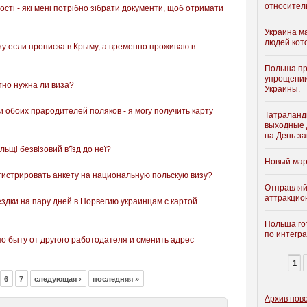
относител
ості - які мені потрібно зібрати документи, щоб отримати
Украина м
людей кот
зу если прописка в Крыму, а временно проживаю в
Польша пр
упрощении
тно нужна ли виза?
Украины.
 обоих прародителей поляков - я могу получить карту
Татраланди
выходные д
на День з
ьщі безвізовий в'їзд до неї?
Новый мар
егистрировать анкету на национальную польскую визу?
Отправляй
аттракцио
здки на пару дней в Норвегию украинцам с картой
Польша го
по интегра
по быту от другого работодателя и сменить адрес
1
6
7
следующая ›
последняя »
Архив нов