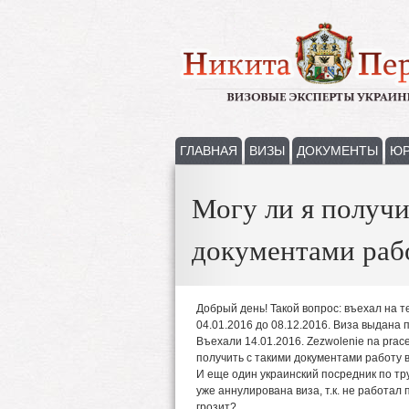
ГЛАВНАЯ
ВИЗЫ
ДОКУМЕНТЫ
ЮР
Могу ли я получи
документами рабо
Добрый день! Такой вопрос: въехал на 
04.01.2016 до 08.12.2016. Виза выдана п
Въехали 14.01.2016. Zezwolenie na prac
получить с такими документами работу в
И еще один украинский посредник по тру
уже аннулирована виза, т.к. не работал 
грозит?