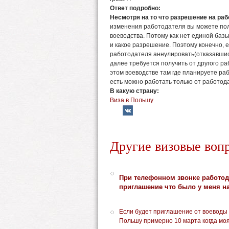
Ответ подробно:
Несмотря на то что разрешение на ра
изменения работодателя вы можете пол
воеводства. Потому как нет единой баз
и какое разрешение. Поэтому конечно, 
работодателя аннулировать(отказавшись
далее требуется получить от другого р
этом воеводстве там где планируете ра
есть можно работать только от работод
В какую страну:
Виза в Польшу
Другие визовые воп
При телефонном звонке работод
приглашение что было у меня н
Если будет приглашение от воеводы 
Польшу примерно 10 марта когда моя