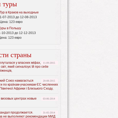
 туры
Тур в Краков на выходные
1-07-2013 до 12-08-2013
Цена:
123 евро
Туры в Польшу
1-10-2013 до 12-12-2013
Цена:
123 евро
сти страны
луталася у власних міфах,
11-09-2015
 світ, який сигналізує їй про себе
іженців,
кий Союз намагається
20-08-2015
ти по країнам-учасникам ЄС численних
 Північної Африки і Близького Сходу,
х визовых центрах новые
03-06-2014
кандал продолжается.
31-05-2014
ва не выполняют рекомендации МИД