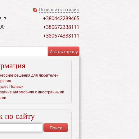
Позвонить в скайп
+380442289465
, 7
+380672338111
00
+380674338111
рмация
нерские решения для любителей
уризма
чудес Польши
ование автомобиля c иностранными
ами
к по сайту