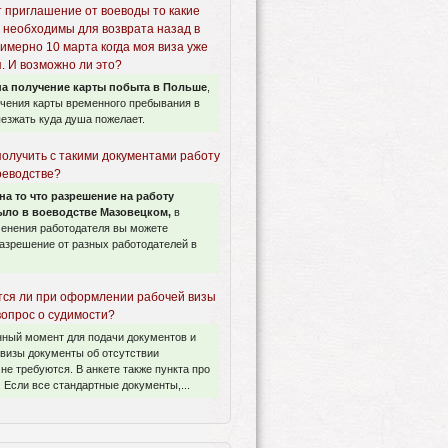
т приглашение от воеводы то какие
 необходимы для возврата назад в
имерно 10 марта когда моя виза уже
. И возможно ли это?
а получение карты побыта в Польше
,
учения карты временного пребывания в
езжать куда душа пожелает.
получить с такими документами работу
оеводстве?
на то что разрешение на работу
ло в воеводстве Мазовецком,
в
менения работодателя вы можете
азрешение от разных работодателей в
ся ли при оформлении рабочей визы
вопрос о судимости?
нный момент для подачи документов и
визы документы об отсутствии
не требуются. В анкете также пункта про
 Если все стандартные документы,...