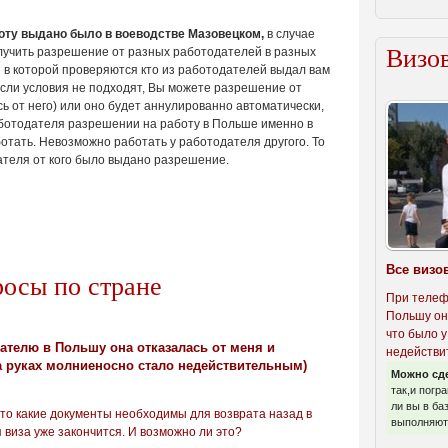
боту выдано было в воеводстве Мазовецком,
в случае
Визов
учить разрешение от разных работодателей в разных
ы в которой проверяются кто из работодателей выдал вам
если условия не подходят, Вы можете разрешение от
 от него) или оно будет аннулированно автоматически,
аботодателя разрешении на работу в Польше именно в
ботать. Невозможно работать у работодателя другого. То
ателя от кого было выдано разрешение.
Все визо
росы по стране
При телеф
Польшу он
что было у
ателю в Польшу она отказалась от меня и
недействи
а руках молниеносно стало недействительным)
Можно сд
так,и погр
ли вы в ба
то какие документы необходимы для возврата назад в
выполняют 
 виза уже закончится. И возможно ли это?