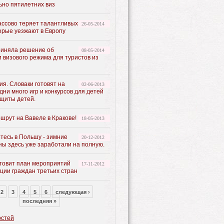
ьно пятилетних виз
ассово теряет талантливых
26-05-2014
орые уезжают в Европу
иняла решение об
08-05-2014
 визового режима для туристов из
я. Словаки готовят на
02-06-2013
ни много игр и конкурсов для детей
ащиты детей.
шрут на Вавеле в Кракове!
18-05-2013
тесь в Польшу - зимние
20-12-2012
ны здесь уже заработали на полную.
товит план мероприятий
17-11-2012
ции граждан третьих стран
2
3
4
5
6
следующая ›
последняя »
остей