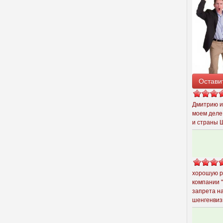
Остави
Дмитрию и
моем деле
и страны 
хорошую р
компании 
запрета н
шенгенвиз