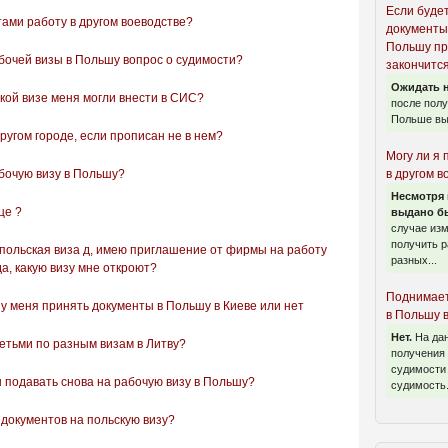
Если буде
тами работу в другом воеводстве?
документы
Польшу пр
очей визы в Польшу вопрос о судимости?
закончится
Ожидать н
кой визе меня могли внести в СИС?
после пол
Польше вы
ругом городе, если прописан не в нем?
Могу ли я 
бочую визу в Польшу?
в другом в
Несмотря 
це ?
выдано бы
случае из
получить р
польская виза д, имею приглашение от фирмы на работу
разных...
да, какую визу мне откроют?
Поднимает
 у меня принять документы в Польшу в Киеве или нет
в Польшу 
Нет.
На да
етьми по разным визам в Литву?
получения 
судимости 
ы подавать снова на рабочую визу в Польшу?
судимость.
документов на польскую визу?