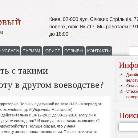
Киев, 02-000 вул. Січових Стрільців, 77
поверх, офіс № 717 Мы работаем с 9:
до 18:00
 УСЛУГИ
ТУРИЗМ
ЮРИСТ
ОТЗЫВЫ
КОНТАКТЫ
Инфо
ть с такими
Дизай
велот
ту в другом воеводстве?
Семь 
Страх
номер
территорию Польши с девушкой по визе D-06 на период от
о zezwolenie typ A(Wojewoda Mazowiecki).
Поис
e действительно с 10-12-2015 до 08-12-2016. Могу ли я
 другом воеводстве? И если да, то на каких основаниях?
доустройству в Польше сказал, что у меня
по месту оговоренном в зезволении. Так ли это и чем это