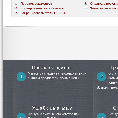
Перевод документов
Справка о несуди
Бронирование авиа билетов
Заказ железнодор
Забронировать отель ON-LINE
Низкие цены
Пр
Мы всегда следим за тенденцией виз -
Оплата
1
2
рынка и предлагаем лучшие цены..
налич
WebMo
безналичному
Удобство виз
С
Не нужно ехать в Консульство или
Все т
4
5