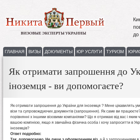
Ки
по
до
ГЛАВНАЯ
ВИЗЫ
ДОКУМЕНТЫ
ЮР УСЛУГИ
ТУРИЗМ
ЮРИ
Як отримати запрошення до Ук
іноземця - ви допомогаєте?
Як отримати запрошення до України для іноземця ? Мене цікавилять 
візи та супровождуючих документів (запрошення). Як саме ви працюєте?
порівнянні х іншими візовими компаніями? Що я отримаю від вас і яким 
вашою компнією, якщо я звичайна фізична особа і хочу запроситти в Укра
іноземців?
Ответ подробно:
Так, допомогаемо. Не лише з оформленням віз,
а й з запрошеннями в 