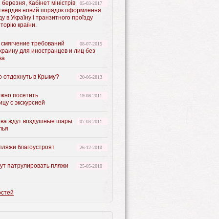
1 березня, Кабінет міністрів
05-03-2017
атвердив новий порядок оформлення
зду в Україну і транзитного проїзду
торію країни.
 смягчение требований
08-07-2015
краину для иностранцев и лиц без
ва
о отдохнуть в Крыму?
20-06-2013
ожно посетить
19-08-2011
цу с экскурсией
ева ждут воздушные шары
07-03-2011
лья
пляжи благоустроят
26-12-2010
дут патрулировать пляжи
25-05-2010
остей