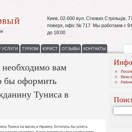
Киев, 02-000 вул. Січових Стрільців, 77
поверх, офіс № 717 Мы работаем с 9:
до 18:00
 УСЛУГИ
ТУРИЗМ
ЮРИСТ
ОТЗЫВЫ
КОНТАКТЫ
Инфо
 необходимо вам
Посол
Визы 
о бы оформить
Рабоч
жданину Туниса в
Поис
ина Туниса на месяц в Украину. Хотелось бы успеть