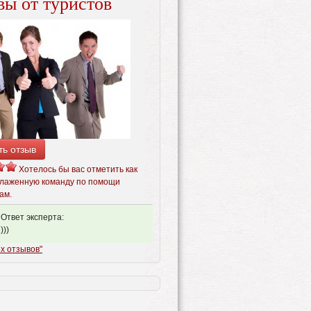
ы от туристов
ть отзыв
Хотелось бы вас отметить как
лаженную команду по помощи
ам.
Ответ эксперта:
)))
х отзывов"