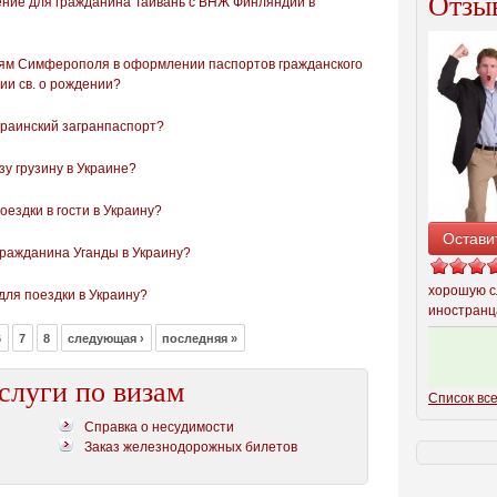
Отзыв
ние для гражданина Тайвань с ВНЖ Финляндии в
ям Симферополя в оформлении паспортов гражданского
ии св. о рождении?
краинский загранпаспорт?
зу грузину в Украине?
ездки в гости в Украину?
Остави
гражданина Уганды в Украину?
хорошую с
для поездки в Украину?
иностранц
6
7
8
следующая ›
последняя »
слуги по визам
Список все
Справка о несудимости
Заказ железнодорожных билетов