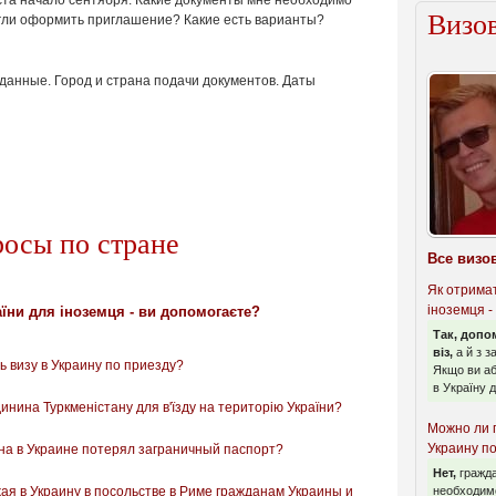
ста начало сентября. Какие документы мне необходимо
Визов
огли оформить приглашение? Какие есть варианты?
 данные.
Город и страна подачи документов.
Даты
росы по стране
Все визо
Як отрима
іноземця -
їни для іноземця - ви допомогаєте?
Так, допо
віз,
а й з 
 визу в Украину по приезду?
Якщо ви аб
в Україну до
нина Туркменістану для в'їзду на територію України?
Можно ли 
Украину п
на в Украине потерял заграничный паспорт?
Нет,
гражда
я в Украину в посольстве в Риме гражданам Украины и
необходим