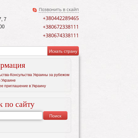
Позвонить в скайп
+380442289465
, 7
+380672338111
00
+380674338111
рмация
ьства-Консульства Украины за рубежом
в Украине
ее приглашение в Украину
к по сайту