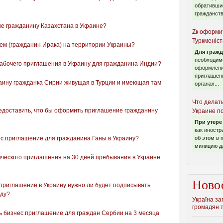
обратившис
гражданств
е гражданину Казахстана в Украине?
Zк оформи
Туркменіст
ем (гражданин Ирака) на территории Украины?
Для гражд
необходимо
абочего приглашения в Украину для гражданина Индии?
оформлени
приглашен
раину гражданка Сирии живущая в Турции и имеющая там
органах...
Что делат
едоставить, что бы оформить приглашение гражданину
Украине п
При утере
как иност
ес приглашение для гражданина Ганы в Украину?
об этом в 
милицию дл
ческого приглашения на 30 дней пребывания в Украине
Ново
приглашение в Украину нужно ли будет подписывать
оду?
Україна за
громадян т
ь бизнес приглашение для граждан Сербии на 3 месяца