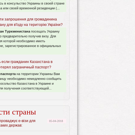
ь в консульство Украины в своей стране
а или своей временной резиденции (...
ти запрошення для громадинина
ану для в'їзду на територію України?
ан Туркменистана
посещать Украину
 предварительно получив визу. Для
я которой необходимо иметь
ие, зарегистрированное в официальных
ь если гражданин Казахстана в
отерял заграничный паспорт?
 паспорта
на территории Украины Вам
ранцу необходимо немедленно сообщить
посольство Казахстана в Украине и
я получения соответствующей...
сти страны
проваджує е-візи для
05-04-2018
аких держав: