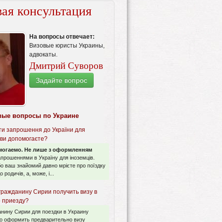
ая консультация
На вопросы отвечает:
Визовые юристы Украины,
адвокаты.
Дмитрий Суворов
Задайте вопрос
вые вопросы по Украине
ти запрошення до України для
 ви допомогаєте?
могаемо. Не лише з оформленням
запрошеннями в Україну для іноземців.
о ваш знайомий давно мрієте про поїздку
 родичів, а, може, і...
гражданину Сирии получить визу в
о приезду?
нину Сирии для поездки в Украину
о оформить предварительно визу