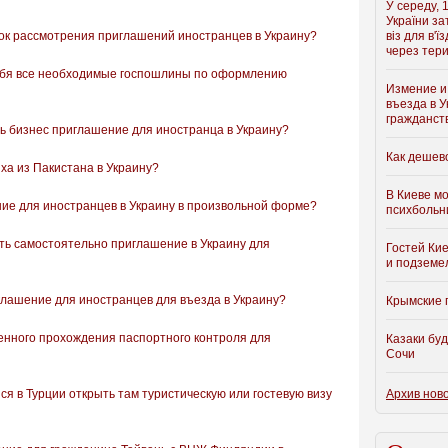
У середу, 
України з
ок рассмотрения приглашений иностранцев в Украину?
віз для в'ї
через тери
себя все необходимые госпошлины по оформлению
Измение и
въезда в У
гражданст
ь бизнес приглашение для иностранца в Украину?
Как дешев
ха из Пакистана в Украину?
В Киеве м
ние для иностранцев в Украину в произвольной форме?
психбольни
ть самостоятельно приглашение в Украину для
Гостей Ки
и подземе
глашение для иностранцев для въезда в Украину?
Крымские 
ренного прохождения паспортного контроля для
Казаки бу
Сочи
я в Турции открыть там туристическую или гостевую визу
Архив нов