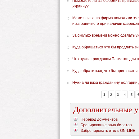
Помогаете ли вы оформить приглаше
Украину?
Может-ли ваша фирма помочь жител
и заграничного при наличии ксерокоп
За сколько времени можно сделать у
Куда обращаться что бы продлить ви
Что нужно гражданам Пакистан для по
Куда обратиться, что бы пригласить 
Нужна ли виза гражданину Болгарии 
1
2
3
4
5
Дополнительные у
Перевод документов
Бронирование авиа билетов
Забронировать отель ON-LINE