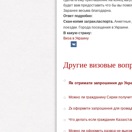
сделать ему приглашение на конец авгу
будет вам предоставить что бы вы пом
Заранее весьма благодарна.
Ответ подробно:
Скан-копия загран.паспорта.
Анкетные
поездки. Г
орода посещения в Украине.
В какую страну:
Виза в Украину
Другие визовые воп
Як отримати запрошення до Укра
Можно ли гражданину Сирии получить
Zк оформити запрошення для громади
Что делать если гражданин Казахста
Можно ли оформить развод не выезжа