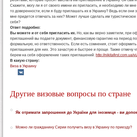
ребятами, которые просят выслать им приглашение в Украину. Он сам 
Скажите, могу ли я от своего имени их пригласить, и необходимо ли мне
то доверенности, если я буду приглашать их в Украину? Ведь если они з
мне придется отвечать за них? Может лучше сделать им туристическое 
себя?
Ответ подробно:
Вы можете и от себя пригласить их.
Но, как вы верно заметили, при 
приглашений вы подаете документ, финансовую гарантию на период пое
формальную, но ответственность. Если есть сомнения, стоит оформить
приглашения для них. Это зачастую и быстрее и проще. Также отмечу чт
берем на себя оформление таких приглашений.
http://nikitafirst.com.ua/v
В какую страну:
Виза в Украину
Другие визовые вопросы по стране
Як отримати запрошення до України для іноземця - ви допо
Можно ли гражданину Сирии получить визу в Украину по приезду?