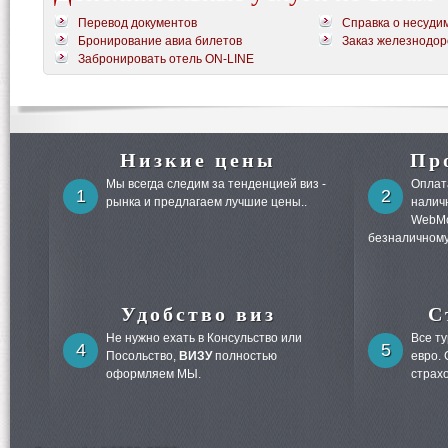
Перевод документов
Справка о несуди
Бронирование авиа билетов
Заказ железнодор
Забронировать отель ON-LINE
Низкие цены
Пр
Мы всегда следим за тенденцией виз -
Оплата
1
2
рынка и предлагаем лучшие цены..
налич
WebMo
безналичному
Удобство виз
С
Не нужно ехать в Консульство или
Все т
4
5
Посольство,
ВИЗУ
полностью
евро.
оформляем МЫ.
страх