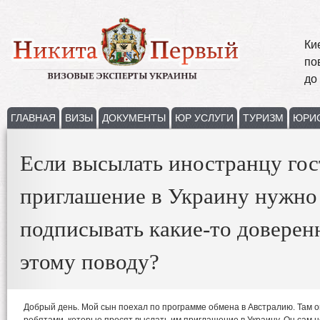
Ки
по
до
ГЛАВНАЯ
ВИЗЫ
ДОКУМЕНТЫ
ЮР УСЛУГИ
ТУРИЗМ
ЮРИ
Если высылать иностранцу гос
приглашение в Украину нужно 
подписывать какие-то доверен
этому поводу?
Добрый день. Мой сын поехал по программе обмена в Австралию. Там о