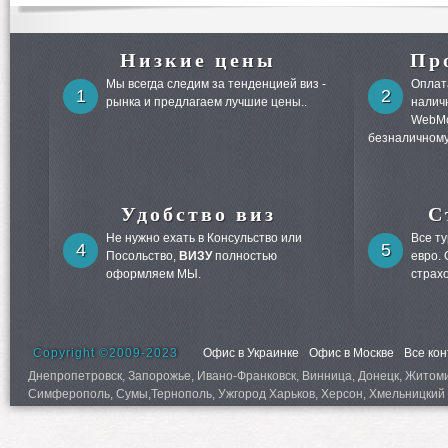
Низкие цены
Пр
Мы всегда следим за тенденцией виз -
Оплата
1
2
рынка и предлагаем лучшие цены..
налич
WebMo
безналичному
Удобство виз
С
Не нужно ехать в Консульство или
Все т
4
5
Посольство,
ВИЗУ
полностью
евро.
оформляем МЫ.
страх
Copyright ©2009-2023
Офис в Украинке
Офис в Москве
Все ко
Днепропетровск, Запорожье, Ивано-Франковск, Винница, Донецк, Житомир,
Симферополь, Сумы,Тернополь, Ужгород Харьков, Херсон, Хмельницкий 