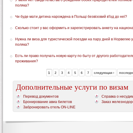
У меня нет свидетельства о рождении обоих прародителей поляков -
поляка?
Чи буде мати дитина нарождена в Польщі безвізовий в'їзд до неї?
Сколько стоит у вас оформить и зарегистрировать анкету на национ
Нужна ли виза для туристической поездки на пару дней в Норвегию 
поляка?
Есть ли право получать новую карту по быту от другого работодател
проживания?
1
2
3
4
5
6
7
следующая ›
последн
Дополнительные услуги по визам
Перевод документов
Справка о несуди
Бронирование авиа билетов
Заказ железнодор
Забронировать отель ON-LINE