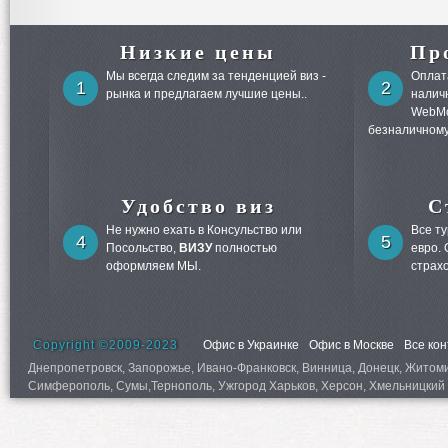
Низкие цены
Пр
Мы всегда следим за тенденцией виз -
Оплата
1
2
рынка и предлагаем лучшие цены..
налич
WebMo
безналичному
Удобство виз
С
Не нужно ехать в Консульство или
Все т
4
5
Посольство,
ВИЗУ
полностью
евро.
оформляем МЫ.
страх
Copyright ©2009-2023
Офис в Украинке
Офис в Москве
Все ко
Днепропетровск, Запорожье, Ивано-Франковск, Винница, Донецк, Житомир,
Симферополь, Сумы,Тернополь, Ужгород Харьков, Херсон, Хмельницкий 