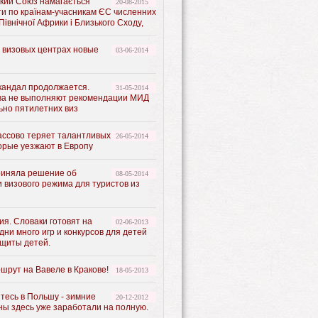
кий Союз намагається
20-08-2015
ти по країнам-учасникам ЄС численних
 Північної Африки і Близького Сходу,
х визовых центрах новые
03-06-2014
кандал продолжается.
31-05-2014
ва не выполняют рекомендации МИД
ьно пятилетних виз
ассово теряет талантливых
26-05-2014
орые уезжают в Европу
иняла решение об
08-05-2014
 визового режима для туристов из
я. Словаки готовят на
02-06-2013
ни много игр и конкурсов для детей
ащиты детей.
шрут на Вавеле в Кракове!
18-05-2013
тесь в Польшу - зимние
20-12-2012
ны здесь уже заработали на полную.