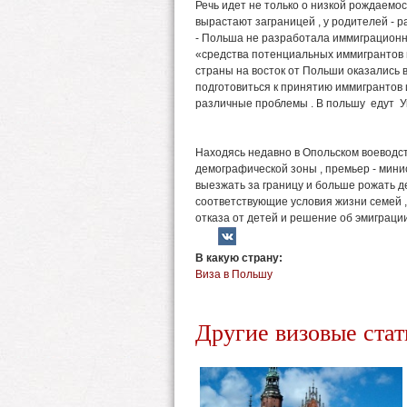
Речь идет не только о низкой рождаемост
вырастают заграницей , у родителей - 
- Польша не разработала иммиграционной
«средства потенциальных иммигрантов из
страны на восток от Польши оказались 
подготовиться к принятию иммигрантов и
различные проблемы . В польшу едут 
Находясь недавно в Опольском воеводс
демографической зоны , премьер - мини
выезжать за границу и больше рожать де
соответствующие условия жизни семей 
отказа от детей и решение об эмиграции
В какую страну:
Виза в Польшу
Другие визовые стат