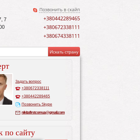
Позвонить в скайп
+380442289465
, 7
+380672338111
00
+380674338111
ерт
Задать вопрос
+380672338111
+380442289465
Позвонить Skype
nikitafirstcomua@gmail.com
к по сайту