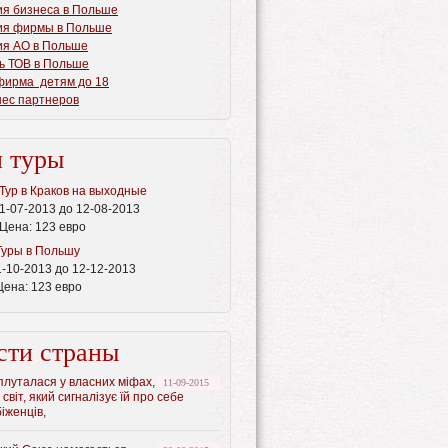
ия бизнеса в Польше
ия фирмы в Польше
ия АО в Польше
ть ТОВ в Польше
фирма детям до 18
нес партнеров
 туры
Тур в Краков на выходные
1-07-2013 до 12-08-2013
Цена:
123 евро
Туры в Польшу
1-10-2013 до 12-12-2013
Цена:
123 евро
сти страны
луталася у власних міфах,
11-09-2015
 світ, який сигналізує їй про себе
іженців,