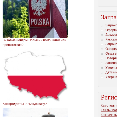
Загр
Загранп
Оформл
Докуме
Как са
Визовые центры Польши - помощники или
Загранп
препятствие?
Оформл
Отказ в
Потеря
Замена
Утеря 
Детски
Утеря 
Реги
Как продлить Польскую визу?
Как откры
Как выбра
Как начат