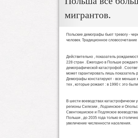
Польша все боль
мигрантов.
Польские демографы бьют тревогу - чере
человек. Традиционное словосочетание «
Действительно , показатель рождаемости
228 стран . Ежегодно в Польше рождается
демографической катастрофой . Соотве
может гарантировать лишь показатель р
Демографы констатируют - все меньше 
тех , которые рожают : в 1990 г. это был
В шести воеводствах катастрофически 
регионы Силезии , Лодзинское и Опольск
Свентокшиское и Подляское воеводства.
Польши , до 2035 года только в столич
увеличение численности населения.