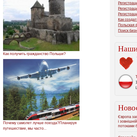
Регистрац
Регистрац
Регистрац
Как созда
Польская 
Поиск биз
Наши
Как получить гражданство Польши?
Ново
Європа зап
і зовнішній
Почему самолет лучше поезда?Планируя
потоками б
путешествие, мы часто...