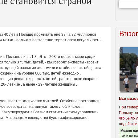
ше становится страной
Визов
з 40 лет в Польше проживать ене 38 , а 32 миллионов
 матка - полька » постепенно теряет свою актуальность .
 в Польше лишь 1,3 . Это - 208 -е место в мире среди
 только 375 тыс. детей, - как говорят эксперты - грозит
тствующий развитие экономики и стабильность общества
ождений на уровне 600 тыс. детей ежегодно .
женщин решается рожать детей , растет также возраст
и 26- летние , а ныне - 29- летние женщины .
Все визо
уменьшается количество жителей. Особенно пострадали
ое воеводства , на минусе также Люблинское ,
При телеф
 Как утверждают в Главном статистическом управлении
Польшу он
ном , Мазовецком воеводстве будет зафиксировано
что было у
недействи
Можно сд
так,и погр