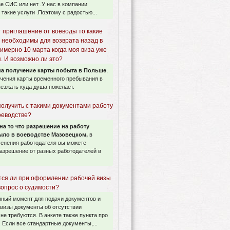
зе СИС или нет .У нас в компании
такие услуги .Поэтому с радостью...
т приглашение от воеводы то какие
 необходимы для возврата назад в
имерно 10 марта когда моя виза уже
. И возможно ли это?
а получение карты побыта в Польше
,
учения карты временного пребывания в
езжать куда душа пожелает.
получить с такими документами работу
оеводстве?
на то что разрешение на работу
ло в воеводстве Мазовецком,
в
менения работодателя вы можете
азрешение от разных работодателей в
ся ли при оформлении рабочей визы
вопрос о судимости?
нный момент для подачи документов и
визы документы об отсутствии
не требуются. В анкете также пункта про
 Если все стандартные документы,...