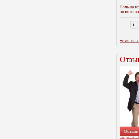
Польша го
по интегра
1
Архив нов
Отзы
Остави