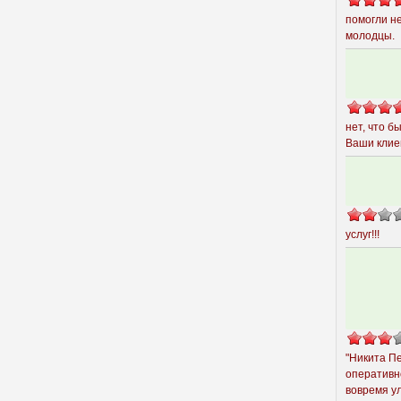
помогли не
молодцы.
нет, что б
Ваши клие
услуг!!!
"Никита Пе
оперативн
вовремя ул