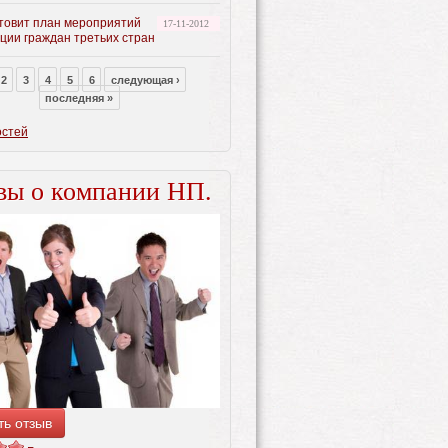
товит план мероприятий
17-11-2012
ции граждан третьих стран
2
3
4
5
6
следующая ›
последняя »
остей
вы о компании НП.
ть отзыв