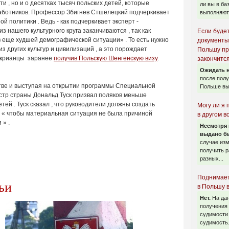
и , но и о десятках тысяч польских детей, которые
ли вы в ба
работников. Профессор Збигнев Стшелецкий подчеркивает
выполняют 
 политики . Ведь - как подчеркивает эксперт -
 нашего культурного круга заканчиваются , так как
Если буде
в еще худшей демографической ситуации» . То есть нужно
документы
з других культур и цивилизаций , а это порождает
Польшу пр
Укрианцы заранее
получив Польскую Шенгенскую визу
.
закончится
Ожидать н
после пол
тве и выступая на открытии программы Специальной
Польше вы
стр страны Дональд Туск призвал поляков меньше
тей . Туск сказал , что руководители должны создать
Могу ли я 
, « чтобы материальная ситуация не была причиной
в другом в
 » .
Несмотря 
выдано бы
случае из
получить р
разных...
Поднимает
ьи
в Польшу 
Нет.
На да
получения 
судимости 
судимость.