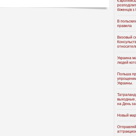
Європейсь
розподіли
біженців з
В польски
правила
Визовый с
Консульст
относител
Украина м
людей кот
Польша пр
упрощении
Украины.
Татраланди
выходные д
на День з
Новый мар
Отправляй
аттракцио