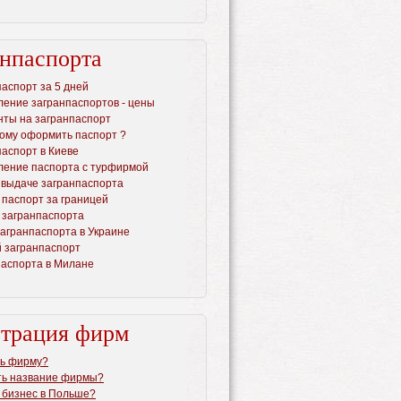
анпаспорта
аспорт за 5 дней
ение загранпаспортов - цены
нты на загранпаспорт
мому оформить паспорт ?
аспорт в Киеве
ение паспорта с турфирмой
 выдаче загранпаспорта
 паспорт за границей
 загранпаспорта
загранпаспорта в Украине
й загранпаспорт
паспорта в Милане
страция фирм
ть фирму?
ть название фирмы?
ь бизнес в Польше?