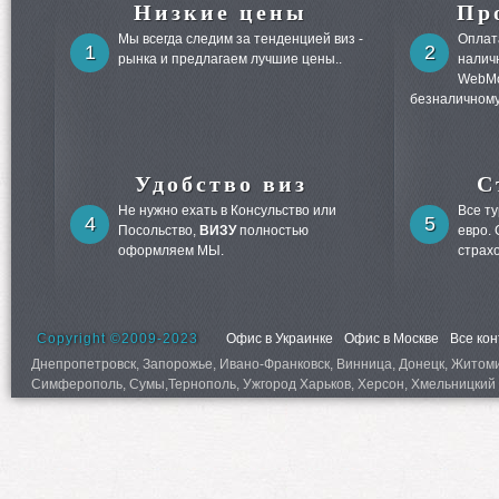
Низкие цены
Пр
Мы всегда следим за тенденцией виз -
Оплата
1
2
рынка и предлагаем лучшие цены..
налич
WebMo
безналичному
Удобство виз
С
Не нужно ехать в Консульство или
Все т
4
5
Посольство,
ВИЗУ
полностью
евро.
оформляем МЫ.
страх
Copyright ©2009-2023
Офис в Украинке
Офис в Москве
Все ко
Днепропетровск, Запорожье, Ивано-Франковск, Винница, Донецк, Житомир,
Симферополь, Сумы,Тернополь, Ужгород Харьков, Херсон, Хмельницкий 