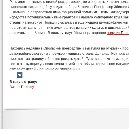
Речь идет не только о низкой рождаемости , но и о десятках тысяч поль
вырастают заграницей , у родителей - работников. Профессор Збигнев
- Польша не разработала иммиграционной политики . Ведь - как подчерк
«средства потенциальных иммигрантов из нашего культурного круга зака
страны на восток от Польши оказались в еще худшей демографической с
подготовиться к принятию иммигрантов из других культур и цивилизаций
различные проблемы . В польшу едут Укрианцы заранее
получив Поль
Находясь недавно в Опольском воеводстве и выступая на открытии п
демографической зоны , премьер - министр страны Дональд Туск призв
выезжать за границу и больше рожать детей . Туск сказал , что руково
соответствующие условия жизни семей , « чтобы материальная ситуац
отказа от детей и решение об эмиграции » .
В какую страну:
Виза в Польшу