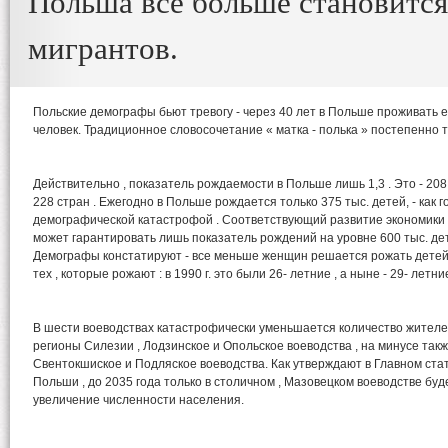
Польша все больше становится
мигрантов.
Польские демографы бьют тревогу - через 40 лет в Польше проживать е
человек. Традиционное словосочетание « матка - полька » постепенно т
Действительно , показатель рождаемости в Польше лишь 1,3 . Это - 208
228 стран . Ежегодно в Польше рождается только 375 тыс. детей, - как г
демографической катастрофой . Соответствующий развитие экономики
может гарантировать лишь показатель рождений на уровне 600 тыс. дет
Демографы констатируют - все меньше женщин решается рожать детей 
тех , которые рожают : в 1990 г. это были 26- летние , а ныне - 29- летн
В шести воеводствах катастрофически уменьшается количество жител
регионы Силезии , Лодзинское и Опольское воеводства , на минусе такж
Свентокшиское и Подляское воеводства. Как утверждают в Главном ста
Польши , до 2035 года только в столичном , Мазовецком воеводстве бу
увеличение численности населения.