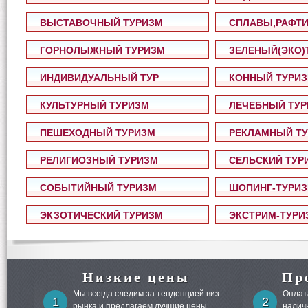
ВЫСТАВОЧНЫЙ ТУРИЗМ
CПЛАВЫ,РАФТИ
ГОРНОЛЫЖНЫЙ ТУРИЗМ
ЗЕЛЕНЫЙ(ЭКО)
ИНДИВИДУАЛЬНЫЙ ТУР
КОННЫЙ ТУРИ
КУЛЬТУРНЫЙ ТУРИЗМ
ЛЕЧЕБНЫЙ ТУ
ПЕШЕХОДНЫЙ ТУРИЗМ
РЕКЛАМНЫЙ Т
РЕЛИГИОЗНЫЙ ТУРИЗМ
СЕЛЬСКИЙ ТУР
СОБЫТИЙНЫЙ ТУРИЗМ
ШОПИНГ-ТУРИ
ЭКЗОТИЧЕСКИЙ ТУРИЗМ
ЭКСТРИМ-ТУРИ
Низкие цены
Пр
Мы всегда следим за тенденцией виз -
Оплата
1
2
рынка и предлагаем лучшие цены..
налич