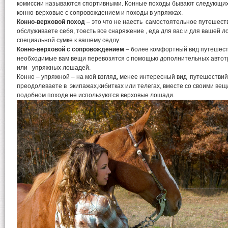
комиссии называются спортивными. Конные походы бывают следующих 
конно-верховые с сопровождением и походы в упряжках.
Конно-верховой поход
– это что не наесть самостоятельное путешест
обслуживаете себя, тоесть все снаряжение , еда для вас и для вашей 
специальной сумке к вашему седлу.
Конно-верховой с сопровождением
– более комфортный вид путешестви
необходимые вам вещи перевозятся с помощью дополнительных автот
или упряжных лошадей.
Конно – упряжной – на мой взгляд, менее интересный вид путешествий ,
преодолеваете в экипажах,кибитках или телегах, вместе со своими ве
подобном походе не используются верховые лошади.