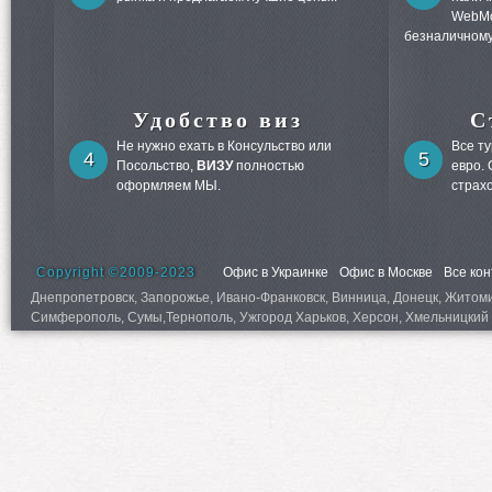
WebMo
безналичному
Удобство виз
С
Не нужно ехать в Консульство или
Все т
4
5
Посольство,
ВИЗУ
полностью
евро.
оформляем МЫ.
страх
Copyright ©2009-2023
Офис в Украинке
Офис в Москве
Все ко
Днепропетровск, Запорожье, Ивано-Франковск, Винница, Донецк, Житомир,
Симферополь, Сумы,Тернополь, Ужгород Харьков, Херсон, Хмельницкий 