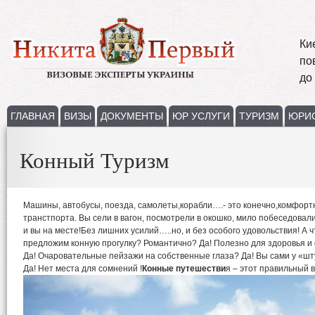
Ки
по
до
ГЛАВНАЯ
ВИЗЫ
ДОКУМЕНТЫ
ЮР УСЛУГИ
ТУРИЗМ
ЮРИ
Конный Туризм
Машины, автобусы, поезда, самолеты,корабли….- это конечно,комфор
транстпорта. Вы сели в вагон, посмотрели в окошко, мило побеседовали
и вы на месте!Без лишних усилий…..но, и без особого удовольствия! А 
предложим конную прогулку? Романтично? Да! Полезно для здоровья и
Да! Очаровательные пейзажи на собственные глаза? Да! Вы сами у «шт
Да! Нет места для сомнений !
Конные путешестви
я – этот правильный 