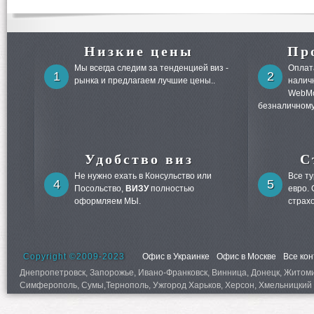
Низкие цены
Пр
Мы всегда следим за тенденцией виз -
Оплата
1
2
рынка и предлагаем лучшие цены..
налич
WebMo
безналичному
Удобство виз
С
Не нужно ехать в Консульство или
Все т
4
5
Посольство,
ВИЗУ
полностью
евро.
оформляем МЫ.
страх
Copyright ©2009-2023
Офис в Украинке
Офис в Москве
Все ко
Днепропетровск, Запорожье, Ивано-Франковск, Винница, Донецк, Житомир,
Симферополь, Сумы,Тернополь, Ужгород Харьков, Херсон, Хмельницкий 