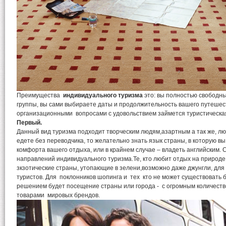
Преимущества
индивидуального туризма
это: вы полностью свободны
группы, вы сами выбираете даты и продолжительность вашего путешест
организационными вопросами с удовольствием займется туристическ
Первый.
Данный вид туризма подходит творческим людям,азартным а так же, л
едете без переводчика, то желательно знать язык страны, в которую в
комфорта вашего отдыха, или в крайнем случае – владеть английским.
направлений индивидуального туризма.Те, кто любит отдых на природе,
зкзотические страны, утопающие в зелени,возможно даже джунгли, дл
туристов. Для поклонников шопинга и тех кто не может существовать 
решением будет посещение страны или города - с огромным количеств
товарами мировых брендов.