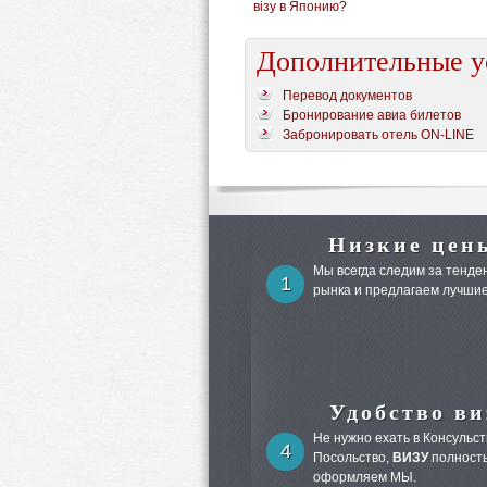
візу в Японию?
Дополнительные у
Перевод документов
Бронирование авиа билетов
Забронировать отель ON-LINE
Низкие цен
Мы всегда следим за тенден
1
рынка и предлагаем лучшие
Удобство ви
Не нужно ехать в Консульст
4
Посольство,
ВИЗУ
полност
оформляем МЫ.