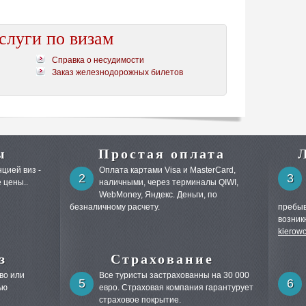
слуги по визам
Справка о несудимости
Заказ железнодорожных билетов
ы
Простая оплата
цией виз -
Оплата картами Visa и MasterCard,
2
3
 цены..
наличными, через терминалы QIWI,
WebMoney, Яндекс. Деньги, по
безналичному расчету.
пребыв
возник
kierow
з
Страхование
во или
Все туристы застрахованны на 30 000
5
6
ью
евро. Страховая компания гарантурует
страховое покрытие.