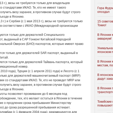
13 г.), визы не требуются только для владельцев
о стандартами ИКАО. Те, кто не имеют такого
Гора Фудзи
опоздал
олучить визу заранее, в противном случае будут строго
въезде в Японию.
3 г.) и Сербии (с 1 мая 2013 г.), визы не требуются только
15 совето
Токио!
 в соответствии с ИКАО (Международной организации
ебуются только для держателей Специального
В Японии 
аквариум!
рт, выданный в САР Гонконг Китайской Народной
ональной Оверсиз (БНО) паспортов, которые имеют право
Уникальная
японском 
уются только для держателей SAR паспорт, выданный в
Китай.
В Японии 
буются только для держателей Тайвань паспорта, который
местам, п
фикационный номер.
2010 года), Турции (с 1 апреля 2011 года) и Лесото (с 1
В японско
 только для держателей машиночитаемый паспорт (MRP)
дадут зак
вии со стандартами ИКАО. Те, кто не проведет MRP или
олучить визу заранее, в противном случае будут строго
В Японии 
въезде в Японию.
транспорт
 льготы позволяет проживании до 6 месяцев под
обождение, тех, кто желает остаться в Японии в течение
Токийские
ние о продлении срока пребывания Министерству
повышают
о) до срока разрешенной пребывания истекает.
 Колумбии (с 1 февраля 2004 года), рекомендуется для