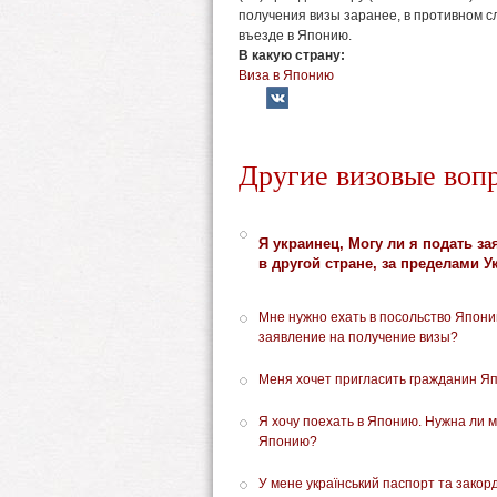
получения визы заранее, в противном сл
въезде в Японию.
В какую страну:
Виза в Японию
Другие визовые воп
Я украинец, Могу ли я подать з
в другой стране, за пределами 
Мне нужно ехать в посольство Япони
заявление на получение визы?
Меня хочет пригласить гражданин Яп
Я хочу поехать в Японию. Нужна ли м
Японию?
У мене український паспорт та закор