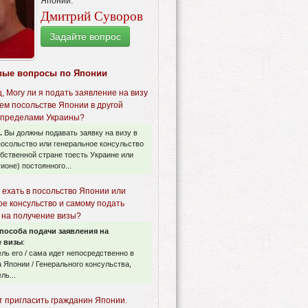
Японии.
Дмитрий Суворов
Задайте вопрос
вые вопросы по Японии
, Могу ли я подать заявление на визу
ем посольстве Японии в другой
а пределами Украины?
.
Вы должны подавать заявку на визу в
осольство или генеральное консульство
бственной стране тоесть Украине или
гионе) постоянного...
 ехать в посольство Японии или
ое консульство и самому подать
 на получение визы?
способа подачи заявления на
е визы
:
ель его / сама идет непосредственно в
 Японии / Генерального консульства,
ль...
т пригласить гражданин Японии.