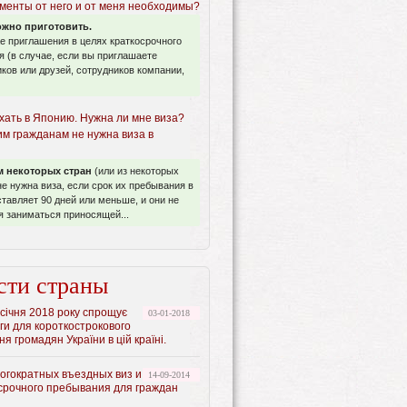
ументы от него и от меня необходимы?
ожно приготовить.
ае приглашения в целях краткосрочного
 (в случае, если вы приглашаете
ков или друзей, сотрудников компании,
хать в Японию. Нужна ли мне виза?
им гражданам не нужна виза в
 некоторых стран
(или из некоторых
не нужна виза, если срок их пребывания в
тавляет 90 дней или меньше, и они не
 заниматься приносящей...
сти страны
 січня 2018 року спрощує
03-01-2018
оги для короткострокового
я громадян України в цій країні.
огократных въездных виз и
14-09-2014
осрочного пребывания для граждан