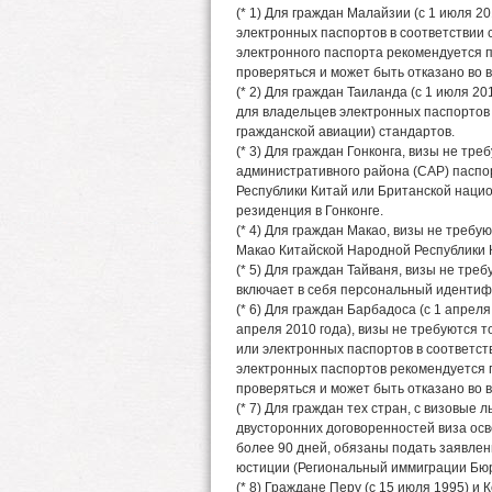
(* 1) Для граждан Малайзии (с 1 июля 20
электронных паспортов в соответствии с
электронного паспорта рекомендуется п
проверяться и может быть отказано во 
(* 2) Для граждан Таиланда (с 1 июля 201
для владельцев электронных паспортов
гражданской авиации) стандартов.
(* 3) Для граждан Гонконга, визы не тр
административного района (САР) паспо
Республики Китай или Британской наци
резиденция в Гонконге.
(* 4) Для граждан Макао, визы не треб
Макао Китайской Народной Республики 
(* 5) Для граждан Тайваня, визы не тре
включает в себя персональный иденти
(* 6) Для граждан Барбадоса (с 1 апреля 
апреля 2010 года), визы не требуются
или электронных паспортов в соответст
электронных паспортов рекомендуется п
проверяться и может быть отказано во 
(* 7) Для граждан тех стран, с визовые
двусторонних договоренностей виза осв
более 90 дней, обязаны подать заявле
юстиции (Региональный иммиграции Бюр
(* 8) Граждане Перу (с 15 июля 1995) и