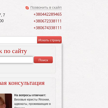
Позвонить в скайп
+380442289465
, 7
+380672338111
00
+380674338111
к по сайту
ая консультация
На вопросы отвечает:
Визовые юристы Японии,
адвокаты, проживающие в