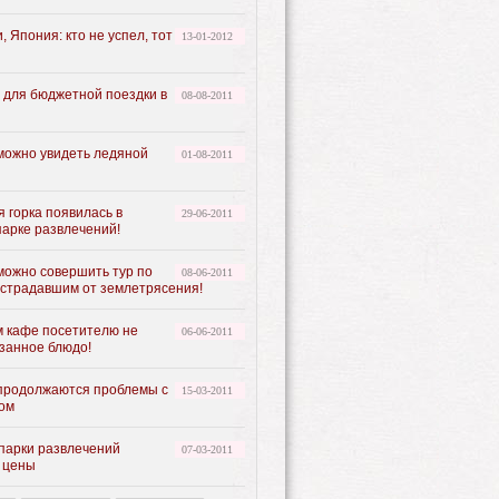
, Япония: кто не успел, тот
13-01-2012
в для бюджетной поездки в
08-08-2011
можно увидеть ледяной
01-08-2011
 горка появилась в
29-06-2011
парке развлечений!
можно совершить тур по
08-06-2011
острадавшим от землетрясения!
м кафе посетителю не
06-06-2011
азанное блюдо!
продолжаются проблемы с
15-03-2011
ом
 парки развлечений
07-03-2011
 цены