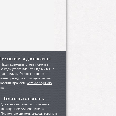
Лучшие адвокаты
Наши адвокаты готовы помочь в
каждом уголке планеты где бы вы не
находились.Юристы в стране
ания прийдут на помощь в случае
новения проблем.
Wiza do Anglii dla
cow
Безопасность
Для всех операций используется
защищенное SSL соединение.
Платежные системы аккредитованы в