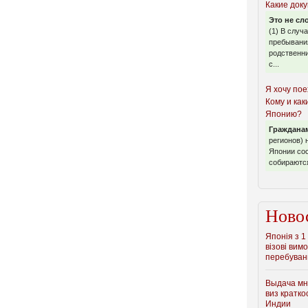
Какие док
Это не сл
(1) В случ
пребывания
родственни
с...
Я хочу пое
Кому и как
Японию?
Гражданам
регионов) 
Японии сос
собираются
Ново
Японія з 1
візові вим
перебуванн
Выдача мн
виз кратк
Индии