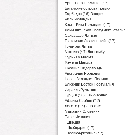
Аргентина Германия (* 7)
Багамские острова Греция
Барбадос (* 6) Венгрия
Чили Исландия
Коста-Рика Ирландия (* 7)
Доминиканская Республика Италия
Сальвадор Латвия
Гватемала Лихтенштейн (* 7)
Гондурас Литва
Мексика (* 7) Люксембург
Суринам Мальта
Уругвай Монако
Океания Нидерланды
Австралия Норвегия
Новая Зеландия Польша
Ближний Восток Португалия
Израиль Румыния
Турция (* 6) Сан-Марино
Африка Сербия (* 2)
Лесото (* 6) Словакия
Маврикий Словения
Тунис Испания
Швеция
Швейцария (* 7)
Великобритания (* 7)