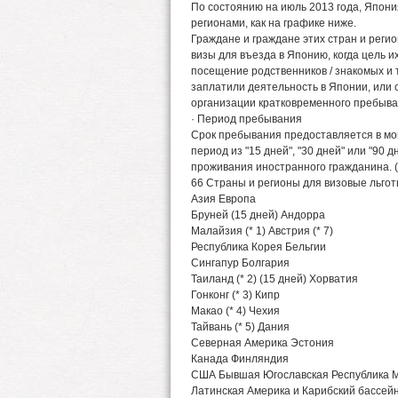
По состоянию на июль 2013 года, Япон
регионами, как на графике ниже.
Граждане и граждане этих стран и реги
визы для въезда в Японию, когда цель и
посещение родственников / знакомых и т
заплатили деятельность в Японии, или 
организации кратковременного пребыва
· Период пребывания
Срок пребывания предоставляется в мо
период из "15 дней", "30 дней" или "90 
проживания иностранного гражданина. (
66 Страны и регионы для визовые льготы
Азия Европа
Бруней (15 дней) Андорра
Малайзия (* 1) Австрия (* 7)
Республика Корея Бельгии
Сингапур Болгария
Таиланд (* 2) (15 дней) Хорватия
Гонконг (* 3) Кипр
Макао (* 4) Чехия
Тайвань (* 5) Дания
Северная Америка Эстония
Канада Финляндия
США Бывшая Югославская Республика 
Латинская Америка и Карибский бассей