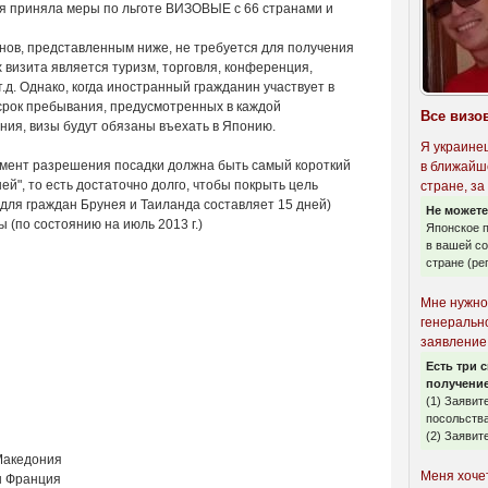
ия приняла меры по льготе ВИЗОВЫЕ с 66 странами и
онов, представленным ниже, не требуется для получения
х визита является туризм, торговля, конференция,
.д. Однако, когда иностранный гражданин участвует в
срок пребывания, предусмотренных в каждой
Все визо
ния, визы будут обязаны въехать в Японию.
Я украинец
мент разрешения посадки должна быть самый короткий
в ближайш
дней", то есть достаточно долго, чтобы покрыть цель
стране, з
для граждан Брунея и Таиланда составляет 15 дней)
Не можете
 (по состоянию на июль 2013 г.)
Японское п
в вашей со
стране (ре
Мне нужно
генеральн
заявление
Есть три 
получени
(1) Заявит
посольства
(2) Заявите
Македония
Меня хоче
н Франция