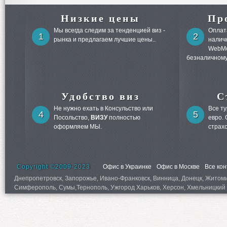
Низкие цены
Пр
Мы всегда следим за тенденцией виз -
Оплата
1
2
рынка и предлагаем лучшие цены..
налич
WebMo
безналичному
Удобство виз
С
Не нужно ехать в Консульство или
Все т
4
5
Посольство,
ВИЗУ
полностью
евро.
оформляем МЫ.
страх
Copyright ©2009-2023
Офис в Украинке
Офис в Москве
Все ко
Днепропетровск, Запорожье, Ивано-Франковск, Винница, Донецк, Житомир,
Симферополь, Сумы,Тернополь, Ужгород Харьков, Херсон, Хмельницкий 