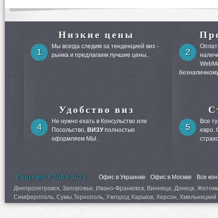
Низкие цены
Пр
Мы всегда следим за тенденцией виз -
Оплата
1
2
рынка и предлагаем лучшие цены..
налич
WebMo
безналичному
Удобство виз
С
Не нужно ехать в Консульство или
Все т
4
5
Посольство,
ВИЗУ
полностью
евро.
оформляем МЫ.
страх
Copyright ©2009-2023
Офис в Украинке
Офис в Москве
Все ко
Днепропетровск, Запорожье, Ивано-Франковск, Винница, Донецк, Житомир,
Симферополь, Сумы,Тернополь, Ужгород Харьков, Херсон, Хмельницкий 