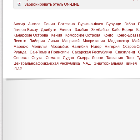
Забронировать отель ON-LINE
Алжир
Ангола
Бенин
Ботсвана
Буркина-Фасо
Бурунди
Габон
Гвинея-Бисау
Джибути
Египет
Замбия
Зимбабве
Кабо-Верде
К
Канарские Острова
Кения
Коморские Острова
Конго
Конго-Бразз
Лесото
Либерия
Ливия
Маврикий
Мавритания
Мадагаскар
Май
Марокко
Мелилья
Мозамбик
Намибия
Нигер
Нигерия
Остров С
Руанда
Сан-Томе и Принсипи
Сахарская Республика
Свазиленд
Сенегал
Сеута
Сомали
Судан
Сьерра-Леоне
Танзания
Того
Т
Центральноафриканская Республика
ЧАД
Экваториальная Гвинея
ЮАР