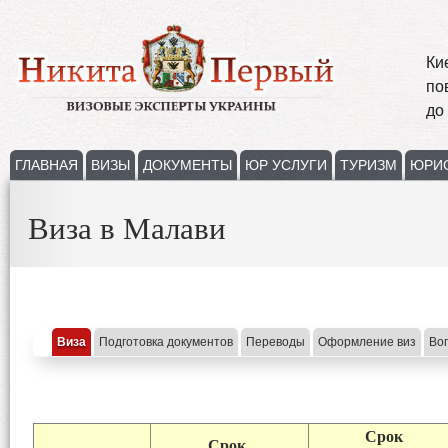
Ки
по
до
ГЛАВНАЯ
ВИЗЫ
ДОКУМЕНТЫ
ЮР УСЛУГИ
ТУРИЗМ
ЮРИ
Виза в Малави
Виза
Подготовка документов
Переводы
Оформление виз
Во
Срок
Срок