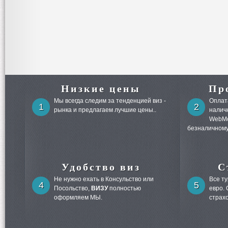
Низкие цены
Пр
Мы всегда следим за тенденцией виз -
Оплата
1
2
рынка и предлагаем лучшие цены..
налич
WebMo
безналичному
Удобство виз
С
Не нужно ехать в Консульство или
Все т
4
5
Посольство,
ВИЗУ
полностью
евро.
оформляем МЫ.
страх