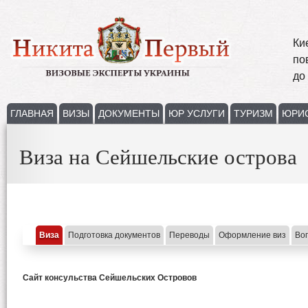
Ки
по
до
ГЛАВНАЯ
ВИЗЫ
ДОКУМЕНТЫ
ЮР УСЛУГИ
ТУРИЗМ
ЮРИ
Виза на Сейшельские острова
Виза
Подготовка документов
Переводы
Оформление виз
Во
Сайт консульства Сейшельских Островов