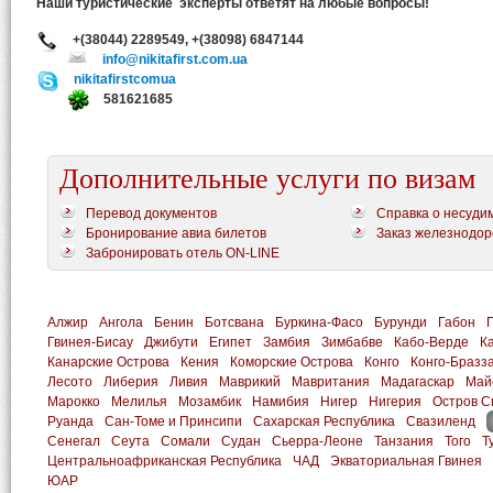
Наши
туристические эксперты
ответят на любые вопросы
!
+(38044) 2289549, +(38098) 6847144
info@nikitafirst.com.ua
nikitafirstcоmua
581621685
Дополнительные услуги по визам
Перевод документов
Справка о несуди
Бронирование авиа билетов
Заказ железнодор
Забронировать отель ON-LINE
Алжир
Ангола
Бенин
Ботсвана
Буркина-Фасо
Бурунди
Габон
Гвинея-Бисау
Джибути
Египет
Замбия
Зимбабве
Кабо-Верде
К
Канарские Острова
Кения
Коморские Острова
Конго
Конго-Бразз
Лесото
Либерия
Ливия
Маврикий
Мавритания
Мадагаскар
Май
Марокко
Мелилья
Мозамбик
Намибия
Нигер
Нигерия
Остров С
Руанда
Сан-Томе и Принсипи
Сахарская Республика
Свазиленд
Сенегал
Сеута
Сомали
Судан
Сьерра-Леоне
Танзания
Того
Т
Центральноафриканская Республика
ЧАД
Экваториальная Гвинея
ЮАР