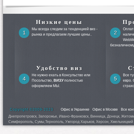
Низкие цены
Пр
Мы всегда следим за тенденцией виз -
Оплата
1
2
рынка и предлагаем лучшие цены..
налич
WebMo
безналичному
Удобство виз
С
Не нужно ехать в Консульство или
Все т
4
5
Посольство,
ВИЗУ
полностью
евро.
оформляем МЫ.
страх
Copyright ©2009-2023
Офис в Украинке
Офис в Москве
Все ко
Днепропетровск, Запорожье, Ивано-Франковск, Винница, Донецк, Житомир,
Симферополь, Сумы,Тернополь, Ужгород Харьков, Херсон, Хмельницкий 