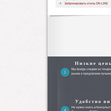
Забронировать отель ON-LINE
Низкие цен
Мы всегда следим за тенден
1
рынка и предлагаем лучшие
Удобство ви
Не нужно ехать в Консульст
4