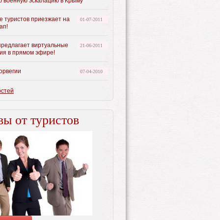
ю военную эскалацию в Крыму
е туристов приезжает на
01-07-2011
ап!
предлагает виртуальные
21-06-2011
ия в прямом эфире!
орвегии
07-04-2010
остей
ы от туристов