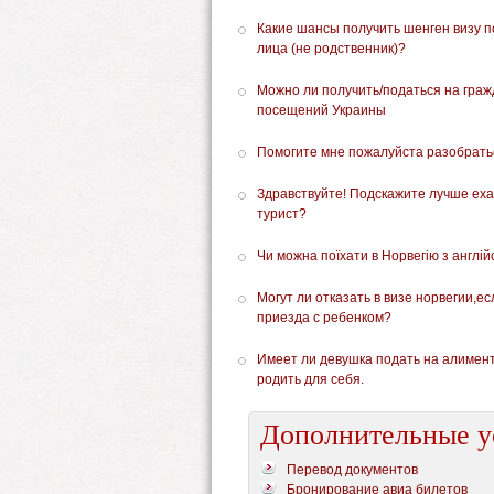
Какие шансы получить шенген визу п
лица (не родственник)?
Можно ли получить/податься на гражд
посещений Украины
Помогите мне пожалуйста разобрать
Здравствуйте! Подскажите лучше еха
турист?
Чи можна поїхати в Норвегію з англій
Могут ли отказать в визе норвегии,е
приезда с ребенком?
Имеет ли девушка подать на алимент
родить для себя.
Дополнительные у
Перевод документов
Бронирование авиа билетов