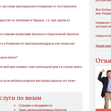
российску
о частному приглашению в Норвегию от постороннего
Все больш
мыс Нордк
анство не проживая в Украине, т.е. при одном из
Норвегия 
путешеств
ся новыми правилами Шенгена и пересечений Шенгена
Новости Н
ть в Норвегию по приглашению(друга) или лучше как
Архив нов
ською візою?
Отзыв
сли мой муж снимает пока небольшой дом и в случае моего
ы если ребёнок родился вне брака,сказала что хочет
слуги по визам
Справка о несудимости
Заказ железнодорожных билетов