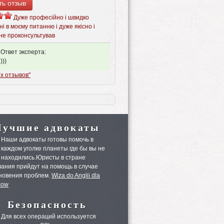
ть отзыв
Дуже професійно і швидко
ні в моєму питанню і дуже якісно і
не проконсультував
Ответ эксперта:
)))
х отзывов"
Лучшие адвокаты
Наши адвокаты готовы помочь в
каждом уголке планеты где бы вы не
находились.Юристы в стране
ания прийдут на помощь в случае
новения проблем.
Wiza do Anglii dla
cow
Безопасность
Для всех операций используется