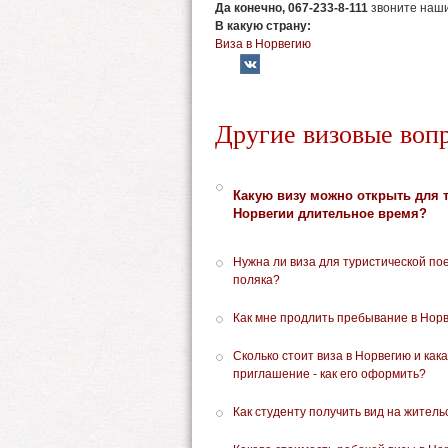
Да конечно,
067-233-8-111
звоните наши
В какую страну:
Виза в Норвегию
Другие визовые воп
Какую визу можно открыть для т
Норвегии длительное время?
Нужна ли виза для туристической пое
поляка?
Как мне продлить пребывание в Норв
Сколько стоит виза в Норвегию и ка
приглашение - как его оформить?
Как студенту получить вид на житель