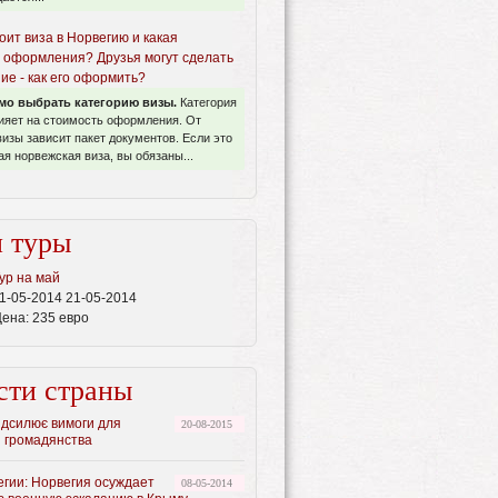
оит виза в Норвегию и какая
 оформления? Друзья могут сделать
ие - как его оформить?
мо выбрать категорию визы.
Категория
ияет на стоимость оформления. От
визы зависит пакет документов. Если это
я норвежская виза, вы обязаны...
 туры
ур на май
1-05-2014 21-05-2014
Цена:
235 евро
сти страны
ідсилює вимоги для
20-08-2015
 громадянства
гии: Норвегия осуждает
08-05-2014