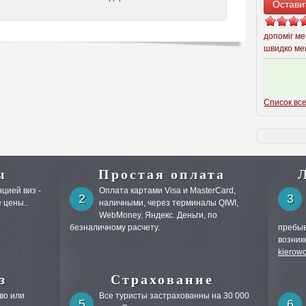
Остави
допоміг ме
швидко ме
Список все
ы
Простая оплата
цией виз -
Оплата картами Visa и MasterCard,
2
3
 цены..
наличными, через терминалы QIWI,
WebMoney, Яндекс. Деньги, по
безналичному расчету.
пребыв
возник
kierow
з
Страхование
во или
Все туристы застрахованны на 30 000
5
6