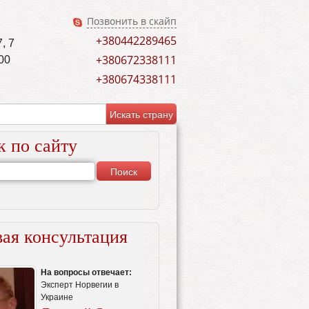
Позвонить в скайп
+380442289465
, 7
+380672338111
00
+380674338111
к по сайту
ая консультация
На вопросы отвечает:
Эксперт Норвегии в
Украине