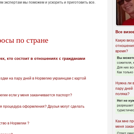
м экспертам мы поможем и ускорить и приготовить все.
Все визо
росы по стране
Какую визу
отношения
время?
Вы может
ех, кто состоит в отношениях с гражданами
сожителя, 
Для них вс
Как только
здки на пару дней в Норвегию украинцам с картой
Нужна ли в
пару дней 
поляка?
егии если у меня заканчивается паспорт?
Нет не ну
разрешает 
кая процедура оформления? Друзья могут сделать
туристичес
Как мне п
ство в Норвегии ?
меня зака
Ответ ожид