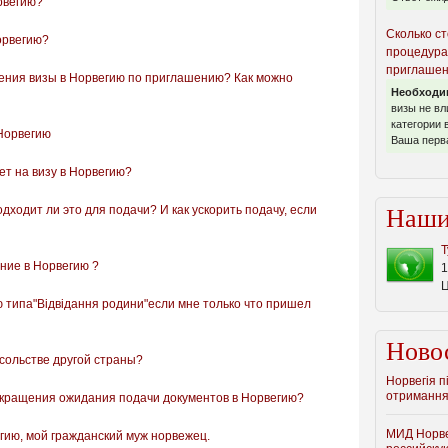
рвегию?
Сколько ст
орвегию?
процедура
приглашен
ения визы в Норвегию по приглашению? Как можно
Необходи
визы не вл
категории 
 Норвегию
Ваша перва
ет на визу в Норвегию?
ходит ли это для подачи? И как ускорить подачу, если
Наши
Т
ние в Норвегию ?
1
ю типа"Відвідання родини"если мне только что пришел
Ново
осольстве другой страны?
Норвегія п
отримання
окращения ожидания подачи документов в Норвегию?
МИД Норве
егию, мой гражданский муж норвежец.