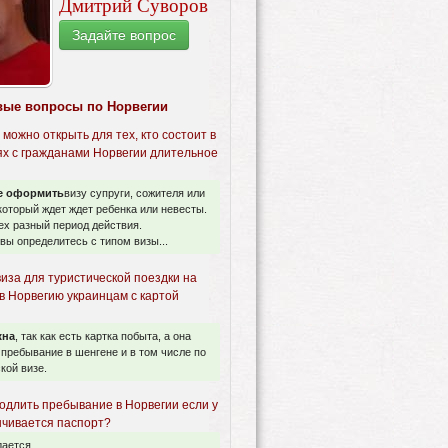
Дмитрий Суворов
Задайте вопрос
вые вопросы по Норвегии
 можно открыть для тех, кто состоит в
х с гражданами Норвегии длительное
е оформить
визу супруги, сожителя или
который ждет ждет ребенка или невесты.
ех разный период действия.
 вы определитесь с типом визы...
иза для туристической поездки на
в Норвегию украинцам с картой
жна
, так как есть картка побыта, а она
пребывание в шенгене и в том числе по
кой визе.
родлить пребывание в Норвегии если у
нчивается паспорт?
ается...