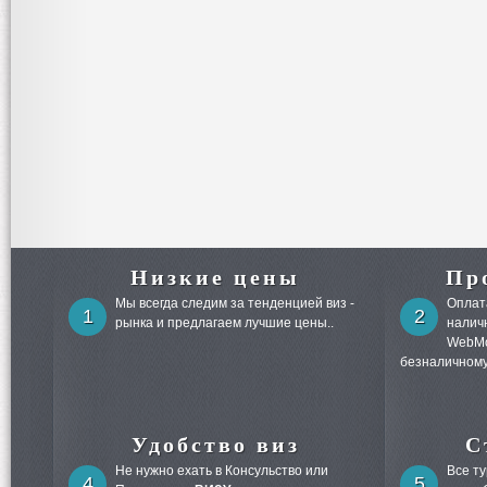
Низкие цены
Пр
Мы всегда следим за тенденцией виз -
Оплата
1
2
рынка и предлагаем лучшие цены..
налич
WebMo
безналичному
Удобство виз
С
Не нужно ехать в Консульство или
Все т
4
5