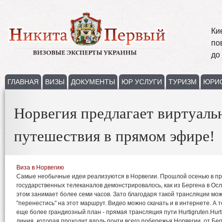
Ки
по
до
ГЛАВНАЯ
ВИЗЫ
ДОКУМЕНТЫ
ЮР УСЛУГИ
ТУРИЗМ
ЮРИ
Норвегия предлагает виртуаль
путешествия в прямом эфире!
Виза в Норвегию
Самые необычные идеи реализуются в Норвегии. Прошлой осенью в пр
государственных телеканалов демонстрировалось, как из Бергена в Осл
этом занимает более семи часов. Зато благодаря такой трансляции мож
"перенестись" на этот маршрут. Видео можно скачать и в интернете. А 
еще более грандиозный план - прямая трансляция пути Hurtigruten.Hurti
линия, которая проходит вдоль почти всего побережья Норвегии, от Бер