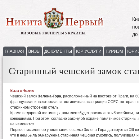
Ки
по
до
ГЛАВНАЯ
ВИЗЫ
ДОКУМЕНТЫ
ЮР УСЛУГИ
ТУРИЗМ
ЮРИ
Старинный чешский замок стан
Виза в Чехию
Чешский замок
Зелена-Гора
, расположенный на востоке от Праги, на 6
французская инвесторская и гостиничная ассоциация CCEC, которая н
старинном строении отель.
Кроме недорогой гостиницы, комплекс будет располагать бассейном, п
конюшнями. При этом, согласно закону об охране памятников старины,
не изменится.
Первое письменное упоминание о замке Зелена-Гора датируется XIII ве
что в нем была обнаружена старинная чешская рукопись, получившая н