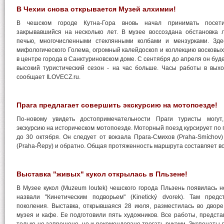
В Чехии снова открывается Музей алхимии!
В чешском городе Кутна-Гора вновь начал принимать посет
закрывавшийся на несколько лет. В музее воссоздана обстановка 
печью, многочисленными стеклянными колбами и мензурками. Зде
мифологического Голема, огромный калейдоскоп и коллекцию восковы
в центре города в Санктуриновском доме. С сентября до апреля он будет
высокий туристический сезон - на час больше. Часы работы в выхо
сообщает ILOVECZ.ru.
Прага предлагает совершить экскурсию на мотопоезде!
По-новому увидеть достопримечательности Праги туристы могут
экскурсию на историческом мотопоезде. Моторный поезд курсирует по 
до 30 октября. Он следует от вокзала Прага-Смихов (Praha-Smíchov
(Praha-Řepy) и обратно. Общая протяженность маршрута составляет в
Выставка "живых" кукол открылась в Пльзене!
В Музее кукол (Muzeum loutek) чешского города Пльзень появилась н
назвали "Кинетическим подворьем" (Kinetický dvorek). Там пред
поколения. Выставка, открывшаяся 28 июля, разместилась во двор
музея и кафе. Ее подготовили пять художников. Все работы, предста