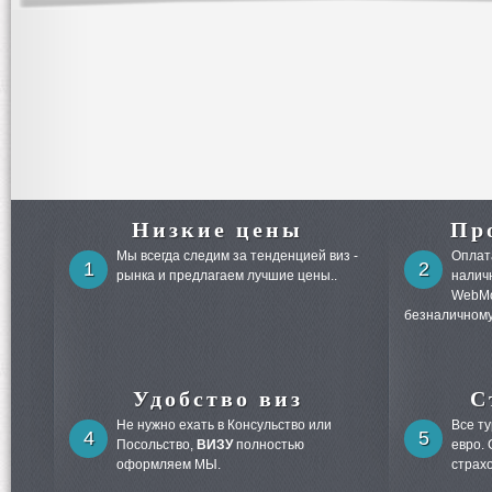
Низкие цены
Пр
Мы всегда следим за тенденцией виз -
Оплата
1
2
рынка и предлагаем лучшие цены..
налич
WebMo
безналичному
Удобство виз
С
Не нужно ехать в Консульство или
Все т
4
5
Посольство,
ВИЗУ
полностью
евро.
оформляем МЫ.
страх