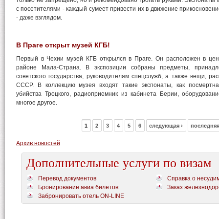
только не запрещено, но и рекомендовано трогать руками. Экспонаты 
с посетителями - каждый сумеет привести их в движение прикосновени
- даже взглядом.
В Праге открыт музей КГБ!
Первый в Чехии музей КГБ открылся в Праге. Он расположен в цен
районе Мала-Страна. В экспозиции собраны предметы, принад
советского государства, руководителям спецслужб, а также вещи, р
СССР. В коллекцию музея входят такие экспонаты, как посмертн
убийства Троцкого, радиоприемник из кабинета Берии, оборудован
многое другое.
1
2
3
4
5
6
следующая ›
последняя
Архив новостей
Дополнительные услуги по визам
Перевод документов
Справка о несуди
Бронирование авиа билетов
Заказ железнодор
Забронировать отель ON-LINE