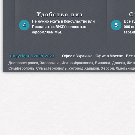
Удобство виз
С
Не нужно ехать в Консульство или
Все т
4
5
Посольство,
ВИЗУ
полностью
000 е
оформляем МЫ.
гаран
Copyright ©2009-2023
Офис в Украинке
Офис в Москве
Все 
Днепропетровск, Запорожье, Ивано-Франковск, Винница, Донецк, Житом
Симферополь, Сумы,Тернополь, Ужгород Харьков, Херсон, Хмельницк