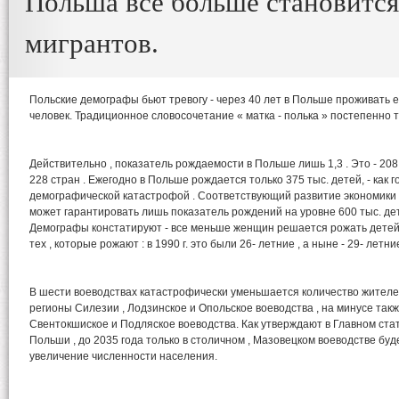
Польша все больше становится
мигрантов.
Польские демографы бьют тревогу - через 40 лет в Польше проживать е
человек. Традиционное словосочетание « матка - полька » постепенно т
Действительно , показатель рождаемости в Польше лишь 1,3 . Это - 208
228 стран . Ежегодно в Польше рождается только 375 тыс. детей, - как г
демографической катастрофой . Соответствующий развитие экономики
может гарантировать лишь показатель рождений на уровне 600 тыс. дет
Демографы констатируют - все меньше женщин решается рожать детей 
тех , которые рожают : в 1990 г. это были 26- летние , а ныне - 29- летн
В шести воеводствах катастрофически уменьшается количество жител
регионы Силезии , Лодзинское и Опольское воеводства , на минусе такж
Свентокшиское и Подляское воеводства. Как утверждают в Главном ста
Польши , до 2035 года только в столичном , Мазовецком воеводстве бу
увеличение численности населения.