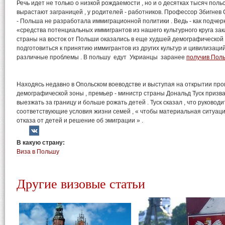
Речь идет не только о низкой рождаемости , но и о десятках тысяч поль
вырастают заграницей , у родителей - работников. Профессор Збигнев
- Польша не разработала иммиграционной политики . Ведь - как подчерк
«средства потенциальных иммигрантов из нашего культурного круга зака
страны на восток от Польши оказались в еще худшей демографической с
подготовиться к принятию иммигрантов из других культур и цивилизаций
различные проблемы . В польшу едут Укрианцы заранее
получив Поль
Находясь недавно в Опольском воеводстве и выступая на открытии п
демографической зоны , премьер - министр страны Дональд Туск призв
выезжать за границу и больше рожать детей . Туск сказал , что руково
соответствующие условия жизни семей , « чтобы материальная ситуац
отказа от детей и решение об эмиграции » .
В какую страну:
Виза в Польшу
Другие визовые статьи