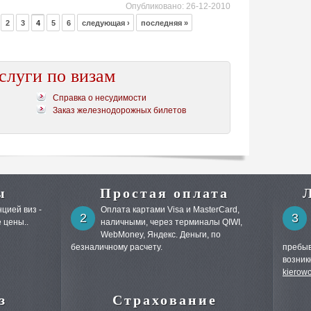
Опубликовано:
26-12-2010
2
3
4
5
6
следующая ›
последняя »
слуги по визам
Справка о несудимости
Заказ железнодорожных билетов
ы
Простая оплата
цией виз -
Оплата картами Visa и MasterCard,
2
3
 цены..
наличными, через терминалы QIWI,
WebMoney, Яндекс. Деньги, по
безналичному расчету.
пребыв
возник
kierow
з
Страхование