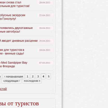
еан снова стал
28-04-2011
ельным для туристов!
обусные экскурсии
22-04-2011
в Гонолулу!
появились двухэтажные
20-04-2011
нные автобусы!
 вводят дневные расценки
20-04-2011
ие для туристов в
18-04-2011
и - винные сады!
b Med Sandpiper Bay
07-03-2011
во Флориде
я
‹ предыдущая
1
2
3
4
5
следующая ›
последняя »
остей
ы от туристов