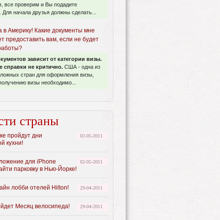
, все проверим и Вы подадите
 Для начала друзья должны сделать...
а в Америку! Какие документы мне
т предоставить вам, если не будет
 работы?
кументов зависит от категории визы.
е справки не критично.
США - одна из
сложных стран для оформления визы,
получению визы необходимо...
сти страны
ке пройдут дни
02-05-2011
й кухни!
ложение для iPhone
02-05-2011
айти парковку в Нью-Йорке!
йн лобби отелей Hilton!
29-04-2011
йдет Месяц велосипеда!
29-04-2011