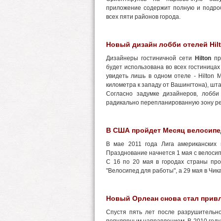
приложение содержит полную и подро
всех пяти районов города.
Новый дизайн лобби отелей Hilt
Дизайнеры гостиничной сети
Hilton
пре
будет использована во всех гостиница
увидеть лишь в одном отеле - Hilton M
километра к западу от Вашингтона), шт
Согласно задумке дизайнеров, лобби
радикально перепланированную зону р
В США пройдет Месяц велосипе
В мае 2011 года Лига американских
Празднование начнется 1 мая с велоси
С 16 по 20 мая в городах страны пр
"Велосипед для работы", а 29 мая в Чи
Новый Орлеан снова стал прив
Спустя пять лет после разрушительно