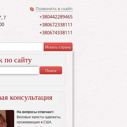
Позвонить в скайп
+380442289465
, 7
+380672338111
00
+380674338111
к по сайту
ая консультация
На вопросы отвечает:
Визовые юристы адвокаты,
проживающие в США.