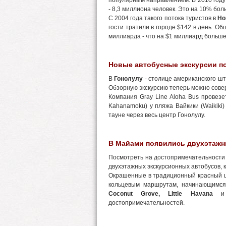
популярным направлением. В 2010 году 
- 8,3 миллиона человек. Это на 10% боль
С 2004 года такого потока туристов в
Но
гости тратили в городе $142 в день. Об
миллиарда - что на $1 миллиард больше
Новые автобусные экскурсии п
В
Гонолулу
- столице американского ш
Обзорную экскурсию теперь можно сове
Компания Gray Line Aloha Bus провезе
Kahanamoku) у пляжа Вайкики (Waikiki)
тауне через весь центр Гонолулу.
В Майами появились двухэтажн
Посмотреть на достопримечательност
двухэтажных экскурсионных автобусов, 
Окрашенные в традиционный красный цв
кольцевым маршрутам, начинающимс
Coconut Grove, Little Havana
достопримечательностей.