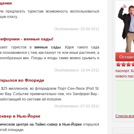
ценки
и предлагать туристам возможность воспользоваться
шую плату,
Опубликовано:
20-04-2011
лифорнии - винные сады!
ашают туристов в
винные сады
. Идея такого сада
е познакомился с тем, как пахнут те или иные растения, а
Остави
азнообразных вин. Плоды и ягоды также можно срывать и
Опубликовано:
18-04-2011
паспорт. К
нового пас
открылся во Флориде
 $25 миллионов, во флоридском Порт-Сен-Люси (Port St.
per Bay. Событие примечательно тем, что Sandpiper Bay -
ботающий по системе all-inclusive.
Опубликовано:
07-03-2011
сквер в Нью-Йорке
Список все
ическом центре на Таймс-сквер в Нью-Йорке
открылся
этой площади.