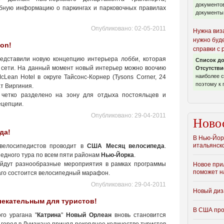
документов
бную информацию о паркингах и парковочных правилах
документы.
Опубликовано:
02-05-2011
Нужна виз
нужно буде
on!
справки с
дставили новую концепцию интерьера лобби, которая
Список до
х сети. На данный момент новый интерьер можно воочию
Отсутстви
наиболее 
cLean Hotel в округе Тайсонс-Корнер (Tysons Corner, 24
поэтому к 
ат Виргиния.
 четко разделено на зону для отдыха постояльцев и
ецепции.
Опубликовано:
29-04-2011
Ново
да!
В Нью-Йор
итальянско
 велосипедистов проводит в
США
Месяц велосипеда
.
педного тура по всем пяти районам
Нью-Йорка
.
ойдут разнообразные мероприятия в рамках программы
Новое при
поможет н
каго состоится велосипедный марафон.
Опубликовано:
29-04-2011
Новый диза
лекательным для туристов!
В США про
го урагана "
Катрина
"
Новый Орлеан
вновь становится