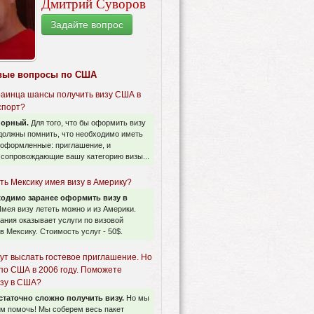
Дмитрий Суворов
Задайте вопрос
вые вопросы по США
краинца шансы получить визу США в
спорт?
порный.
Для того, что бы оформить визу
должны помнить, что необходимо иметь
 оформленные: приглашение, и
 сопровождающие вашу категорию визы...
ть Мексику имея визу в Америку?
одимо заранее оформить визу в
мея визу лететь можно и из Америки.
ния оказывает услуги по визовой
в Мексику. Стоимость услуг - 50$.
ут выслать гостевое приглашение. Но
 по США в 2006 году. Поможете
изу в США?
таточно сложно получить визу.
Но мы
м помочь! Мы соберем весь пакет