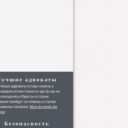
Лучшие адвокаты
Наши адвокаты готовы помочь в
каждом уголке планеты где бы вы не
находились.Юристы в стране
ания прийдут на помощь в случае
новения проблем.
Wiza do Anglii dla
cow
Безопасность