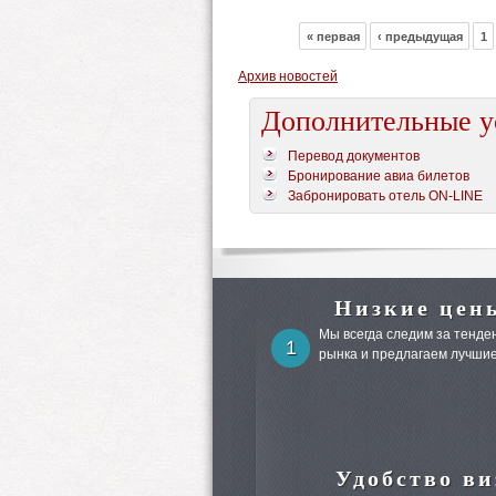
« первая
‹ предыдущая
1
Архив новостей
Дополнительные у
Перевод документов
Бронирование авиа билетов
Забронировать отель ON-LINE
Низкие цен
Мы всегда следим за тенден
1
рынка и предлагаем лучшие
Удобство ви