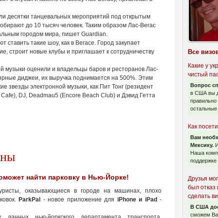
тили десятки танцевальных мероприятий под открытым
собирают до 10 тысяч человек. Таким образом Лас-Вегас
альным городом мира, пишет Guardian.
т ставить такие шоу, как в Вегасе. Город закупает
ие, строит новые клубы и приглашает к сотрудничеству
Все визо
Какие у у
й музыки оценили и владельцы баров и ресторанов Лас-
чистый па
улярные диджеи, их выручка поднимается на 500%. Этим
Вопрос с
кие звезды электронной музыки, как Пит Тонг (резидент
в США вы 
k Cafe), DJ, Deadmau5 (Encore Beach Club) и Дэвид Гетта
правильно
остальные
Как посети
Вам необх
Мексику.
И
аны
Наша компа
поддержке 
оможет найти парковку в Нью-Йорке!
Друзья мог
был отказ
ристы, оказывающиеся в городе на машинах, плохо
сделать в
ковок.
ParkPal
- новое приложение для
iPhone и iPad
-
В США дос
сможем Ва
 данных нью-йоркского департамента транспорта,