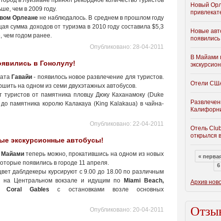
город в Луизиане принял рекордное количество туристов
Новый Орл
ше, чем в 2009 году.
привлекат
вом Орлеане
не наблюдалось. В среднем в прошлом году
щая сумма доходов от туризма в 2010 году составила $5,3
Новые авт
, чем годом ранее.
появились 
Опубликовано:
28-04-2011
В Майами 
оявились в Гонолулу!
экскурсио
тата
Гавайи
- появилось новое развлечение для туристов.
Отели США
ршить на одном из семи двухэтажных автобусов.
т туристов от памятника пловцу Дюку Каханамоку (Duke
Развлечен
 до памятника королю Калакауа (King Kalakaua) в чайна-
Калифорни
Опубликовано:
22-04-2011
Отель Clu
открылся 
ые экскурсионные автобусы!
и
Майами
теперь можно, прокатившись на одном из новых
« перва
которые появились в городе 11 апреля.
6
ет даблдекеры курсируют с 9.00 до 18.00 по различным
я на Центральном вокзале и идущим по
Miami Beach,
Архив нов
и
Coral Gables
с остановками возле основных
Отзыв
Опубликовано:
20-04-2011