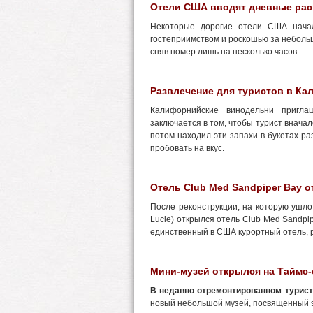
Отели США вводят дневные рас
Некоторые дорогие отели США начал
гостеприимством и роскошью за неболь
сняв номер лишь на несколько часов.
Развлечение для туристов в Ка
Калифорнийские винодельни пригл
заключается в том, чтобы турист вначал
потом находил эти запахи в букетах р
пробовать на вкус.
Отель Club Med Sandpiper Bay 
После реконструкции, на которую ушло
Lucie) открылся отель Club Med Sandpi
единственный в США курортный отель, ра
Мини-музей открылся на Таймс-
В недавно отремонтированном турист
новый небольшой музей, посвященный 