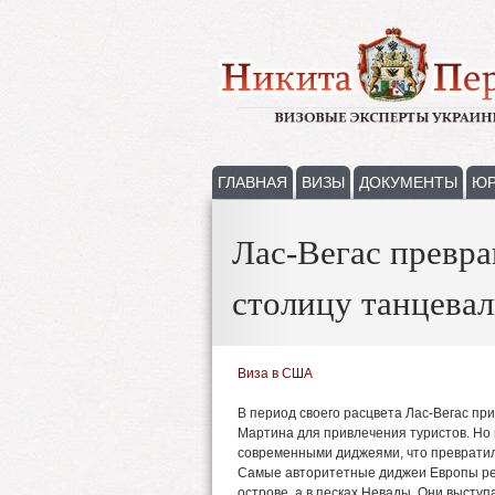
ГЛАВНАЯ
ВИЗЫ
ДОКУМЕНТЫ
ЮР
Лас-Вегас превр
столицу танцева
Виза в США
В период своего расцвета Лас-Вегас пр
Мартина для привлечения туристов. Но
современными диджеями, что превратило
Самые авторитетные диджеи Европы реш
острове, а в песках Невады. Они выступа