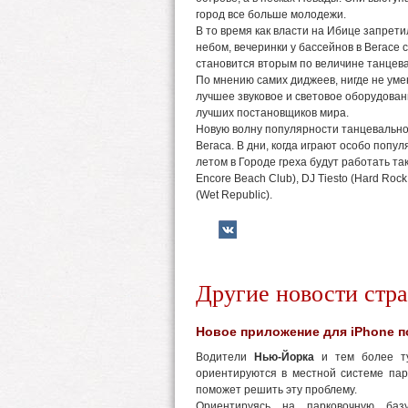
город все больше молодежи.
В то время как власти на Ибице запре
небом, вечеринки у бассейнов в Вегасе 
становится вторым по величине танцев
По мнению самих диджеев, нигде не умею
лучшее звуковое и световое оборудован
лучших постановщиков мира.
Новую волну популярности танцевально
Вегаса. В дни, когда играют особо поп
летом в Городе греха будут работать та
Encore Beach Club), DJ Tiesto (Hard Roc
(Wet Republic).
Другие новости стр
Новое приложение для iPhone п
Водители
Нью-Йорка
и тем более ту
ориентируются в местной системе пар
поможет решить эту проблему.
Ориентируясь на парковочную базу