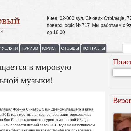
Киев, 02-000 вул. Січових Стрільців, 77
поверх, офіс № 717 Мы работаем с 9:
до 18:00
 УСЛУГИ
ТУРИЗМ
ЮРИСТ
ОТЗЫВЫ
КОНТАКТЫ
Поис
ащается в мировую
льной музыки!
Визов
иглашал Фрэнка Синатру, Сэми Дэвиса-младшего и Дина
 в 2011 году местные антрепренеры заинтересовались
 Лас-Вегас в главного конкурента испанской Ибицы.
или провести летний сезон 2011 года не на испанском
ют в клубах и казино по всему Лас-Вегасу, привлекая в