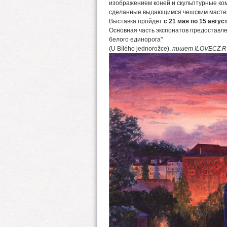
изображением коней и скульптурные к
сделанные выдающимся чешским мастер
Выставка пройдет
с 21 мая по 15 авгус
Основная часть экспонатов предоставле
белого единорога"
(U Bílého jednorožce),
пишет ILOVECZ.R