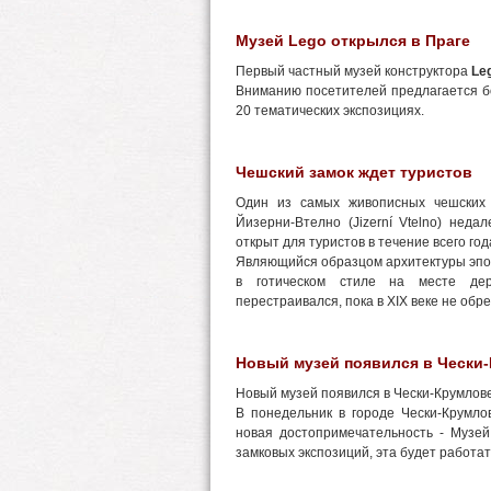
Музей Lego открылся в Праге
Первый частный музей конструктора
Le
Вниманию посетителей предлагается б
20 тематических экспозициях.
Чешский замок ждет туристов
Один из самых живописных чешских 
Йизерни-Втелно (Jizerní Vtelno) нед
открыт для туристов в течение всего год
Являющийся образцом архитектуры эпох
в готическом стиле на месте дер
перестраивался, пока в XIX веке не обр
Новый музей появился в Чески
Новый музей появился в Чески-Крумлов
В понедельник в городе Чески-Крумло
новая достопримечательность - Музей
замковых экспозиций, эта будет работать