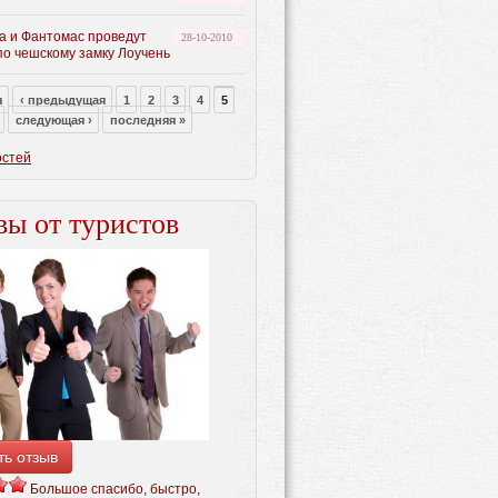
а и Фантомас проведут
28-10-2010
по чешскому замку Лоучень
я
‹ предыдущая
1
2
3
4
5
следующая ›
последняя »
остей
ы от туристов
ть отзыв
Большое спасибо, быстро,