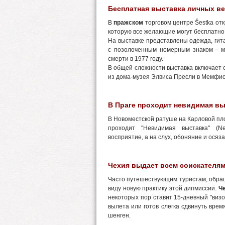
Бесплатная выставка личных ве
В
пражском
торговом центре Šestka от
которую все желающие могут бесплатно
На выставке представлены одежда, гит
с позолоченным номерным знаком - ма
смерти в 1977 году.
В общей сложности выставка включает 
из дома-музея Элвиса Пресли в Мемфис
В Праге проходит невидимая вы
В Новоместской ратуше на Карловой п
проходит "Невидимая выставка" (Ne
восприятие, а на слух, обоняние и осяз
Чехия выдает всем соискателя
Часто путешествующим туристам, обращ
виду новую практику этой дипмиссии.
Ч
некоторых пор ставит 15-дневный "визо
вылета или готов слегка сдвинуть врем
шенген.