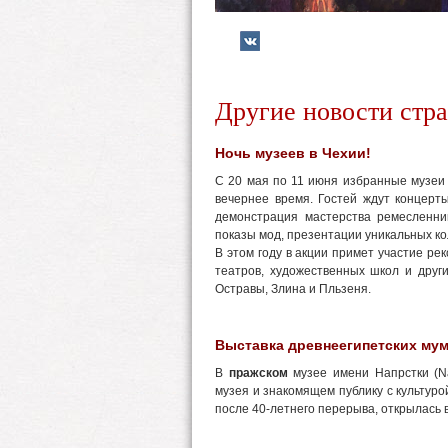
Другие новости стр
Ночь музеев в Чехии!
С 20 мая по 11 июня избранные музеи
вечернее время. Гостей ждут концерт
демонстрация мастерства ремесленник
показы мод, презентации уникальных к
В этом году в акции примет участие рек
театров, художественных школ и други
Остравы, Злина и Пльзеня.
Выставка древнеегипетских мум
В
пражском
музее имени Напрстки (N
музея и знакомящем публику с культуро
после 40-летнего перерыва, открылась 