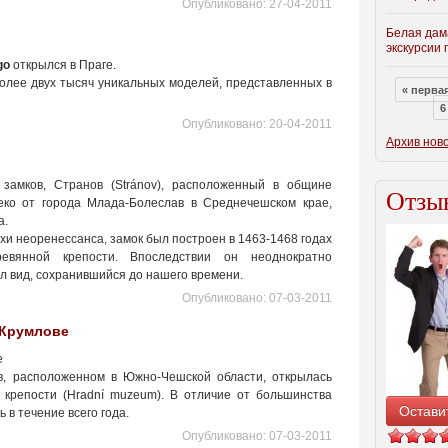
Опубликовано:
27-04-2011
Белая дам
экскурсии 
go
открылся в Праге.
олее двух тысяч уникальных моделей, представленных в
« перва
6
Опубликовано:
20-04-2011
Архив нов
замков, Странов (Stránov), расположенный в общине
Отзыв
алеко от города Млада-Болеслав в Среднечешском крае,
а.
и неоренессанса, замок был построен в 1463-1468 годах
евянной крепости. Впоследствии он неоднократно
ел вид, сохранившийся до нашего времени.
Опубликовано:
07-03-2011
-Крумлове
е
в, расположенном в Южно-Чешской области, открылась
 крепости (Hradní muzeum). В отличие от большинства
Остави
 в течение всего года.
Опубликовано:
07-03-2011