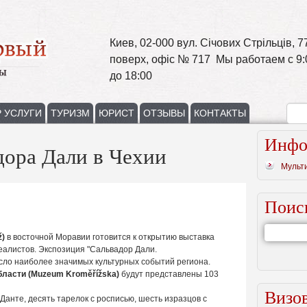
Киев, 02-000 вул. Січових Стрільців, 77
поверх, офіс № 717 Мы работаем с 9:
до 18:00
 УСЛУГИ
ТУРИЗМ
ЮРИСТ
ОТЗЫВЫ
КОНТАКТЫ
Инфо
дора Дали в Чехии
Мульт
Поис
ž)
в восточной Моравии готовится к открытию выставка
еалистов. Экспозиция "Сальвадор Дали.
исло наиболее значимых культурных событий региона.
ласти (Muzeum Kroměřížska)
будут представлены 103
Визов
Данте, десять тарелок с росписью, шесть изразцов с