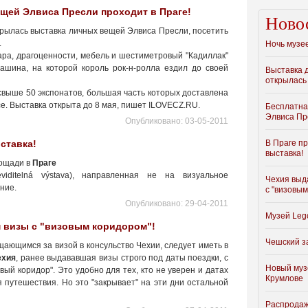
щей Элвиса Пресли проходит в Праге!
Ново
крылась выставка личных вещей Элвиса Пресли, посетить
.
Ночь музее
ара, драгоценности, мебель и шестиметровый "Кадиллак"
шина, на которой король рок-н-ролла ездил до своей
Выставка 
открылась 
свыше 50 экспонатов, большая часть которых доставлена
е. Выставка открыта до 8 мая, пишет ILOVECZ.RU.
Бесплатна
Элвиса Пр
Опубликовано:
03-05-2011
ставка!
В Праге п
выставка!
лощади в
Праге
viditelná výstava), направленная не на визуальное
Чехия выд
ание.
с "визовым
Опубликовано:
29-04-2011
Музей Leg
м визы с "визовым коридором"!
Чешский з
ающимся за визой в консульство Чехии, следует иметь в
ехия
, ранее выдававшая визы строго под даты поездки, с
Новый муз
вый коридор". Это удобно для тех, кто не уверен и датах
Крумлове
я путешествия. Но это "закрывает" на эти дни остальной
Распродаж