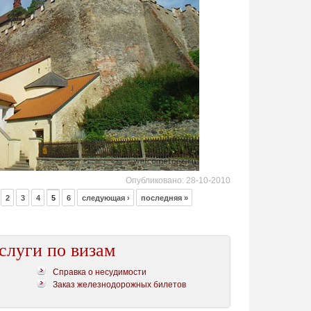
Опубликовано:
28-10-2010
2
3
4
5
6
следующая ›
последняя »
слуги по визам
Справка о несудимости
Заказ железнодорожных билетов