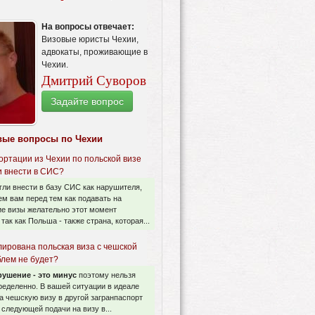
На вопросы отвечает:
Визовые юристы Чехии,
адвокаты, проживающие в
Чехии.
Дмитрий Суворов
Задайте вопрос
вые вопросы по Чехии
ортации из Чехии по польской визе
и внести в СИС?
гли внести в базу СИС как нарушителя,
м вам перед тем как подавать на
е визы желательно этот момент
 так как Польша - также страна, которая...
лирована польская виза с чешской
блем не будет?
ушение - это минус
поэтому нельзя
ределенно. В вашей ситуации в идеале
а чешскую визу в другой загранпаспорт
я следующей подачи на визу в...