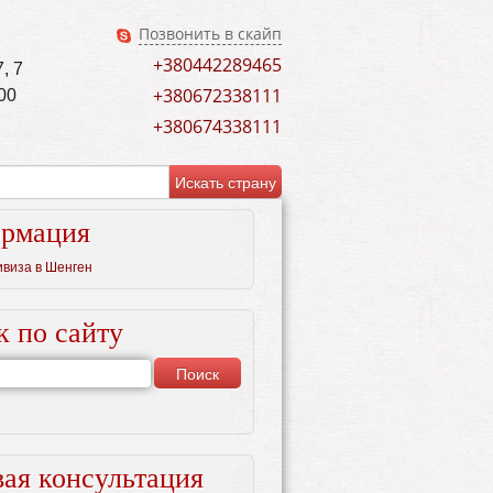
Позвонить в скайп
+380442289465
, 7
+380672338111
00
+380674338111
рмация
ивиза в Шенген
к по сайту
ая консультация