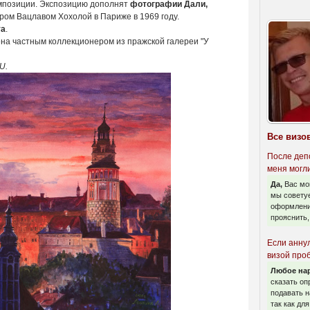
омпозиции. Экспозицию дополнят
фотографии Дали,
ом Вацлавом Хохолой в Париже в 1969 году.
та
.
на частным коллекционером из пражской галереи "У
U.
Все визо
После деп
меня могл
Да,
Вас мо
мы советуе
оформлени
прояснить,
Если анну
визой про
Любое нар
сказать оп
подавать н
так как дл