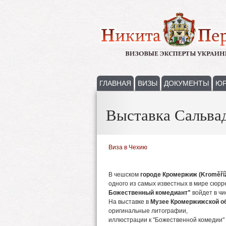
ГЛАВНАЯ
ВИЗЫ
ДОКУМЕНТЫ
ЮР
Выставка Сальва
Виза в Чехию
В чешском
городе Кромержиж (Kroměří
одного из самых известных в мире сюрр
Божественный комедиант"
войдет в ч
На выставке в
Музее Кромержижской об
оригинальные литографии,
иллюстрации к "Божественной комедии" 