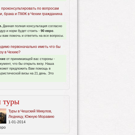
 проконсультировать по вопросам
и, брака и ПМЖ в Чехии гражданина
.
Данная полная консультация согласно
дур и норм будет стоить -
90 евро
.
 вам помочь и ответить на все вопросы.
одимо первоначально иметь что бы
зу в Чехию?
ние
от принимающей вас стороны -
умент, что бы открыть визу. Наша
может предложить Вам помощь в
уристической визы на 21 день. Это
 туры
Туры в Чешский Микулов,
Ледницу, Южную Моравию
1-01-2014
еро