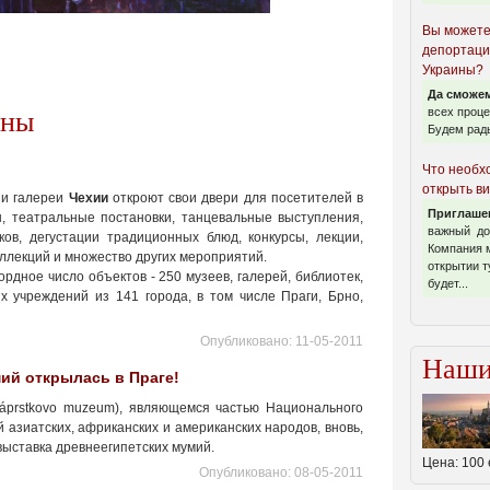
Вы можете
депортаци
Украины?
Да сможем
всех проце
аны
Будем рады
Что необх
открыть ви
 и галереи
Чехии
откроют свои двери для посетителей в
Приглаше
ы, театральные постановки, танцевальные выступления,
важный док
ов, дегустации традиционных блюд, конкурсы, лекции,
Компания 
оллекций и множество других мероприятий.
открытии т
ордное число объектов - 250 музеев, галерей, библиотек,
будет...
х учреждений из 141 города, в том числе Праги, Брно,
Опубликовано:
11-05-2011
Наши
ий открылась в Праге!
áprstkovo muzeum), являющемся частью Национального
й азиатских, африканских и американских народов, вновь,
выставка древнеегипетских мумий.
Цена:
100 
Опубликовано:
08-05-2011