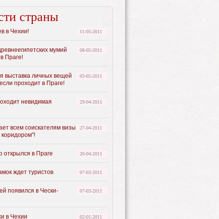
сти страны
в в Чехии!
11-05-2011
древнеегипетских мумий
08-05-2011
в Праге!
я выставка личных вещей
03-05-2011
если проходит в Праге!
роходит невидимая
29-04-2011
ает всем соискателям визы
27-04-2011
 коридором"!
o открылся в Праге
20-04-2011
амок ждет туристов
07-03-2011
ей появился в Чески-
07-03-2011
и в Чехии
02-01-2011