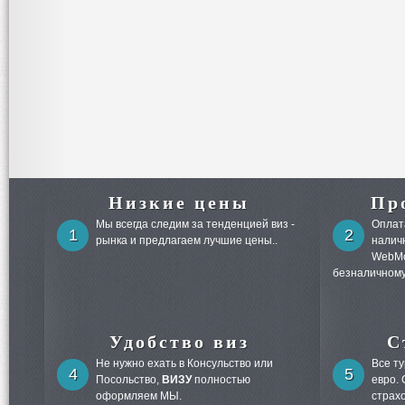
Низкие цены
Пр
Мы всегда следим за тенденцией виз -
Оплата
1
2
рынка и предлагаем лучшие цены..
налич
WebMo
безналичному
Удобство виз
С
Не нужно ехать в Консульство или
Все т
4
5
Посольство,
ВИЗУ
полностью
евро.
оформляем МЫ.
страх