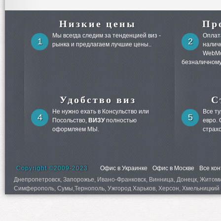
Низкие цены
Пр
Мы всегда следим за тенденцией виз -
Оплата
1
2
рынка и предлагаем лучшие цены..
налич
WebMo
безналичному
Удобство виз
С
Не нужно ехать в Консульство или
Все т
4
5
Посольство,
ВИЗУ
полностью
евро.
оформляем МЫ.
страх
Copyright ©2009-2023
Офис в Украинке
Офис в Москве
Все ко
Днепропетровск, Запорожье, Ивано-Франковск, Винница, Донецк, Житомир,
Симферополь, Сумы,Тернополь, Ужгород Харьков, Херсон, Хмельницкий 